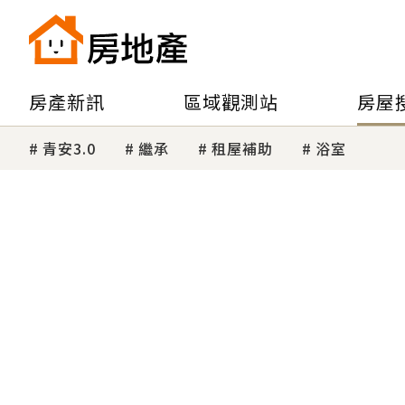
房產新訊
區域觀測站
房屋
青安3.0
繼承
租屋補助
浴室