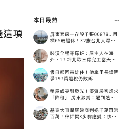
本日最熱
選這項
屏東套房＋存股千張00878...目
標65歲退休！32歲台北人曝：
現在已有243張
裝潢全程零探班：屋主人在海
外，17 坪北歐三房完工當天才
「開箱」
假日都回高雄住！他拿里長證明
爭197萬退稅仍敗訴
租屋處亮到發光！優質房客想求
「降租」 房東激賞：遇到這種
一定降
基泰大直爛尾建商判退千萬再賠
百萬！律師揭3步驟應變：快通
知銀行止付搶救自備款