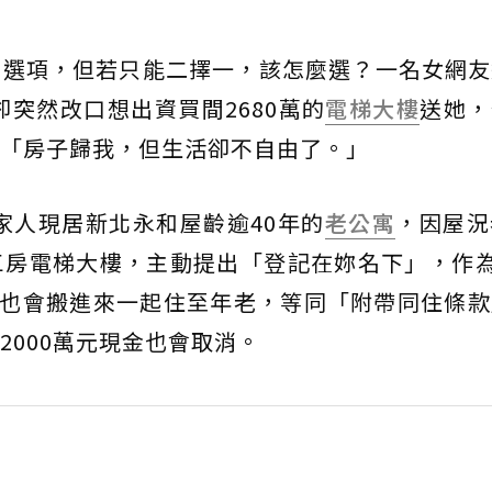
的選項，但若只能二擇一，該怎麼選？一名女網友
卻突然改口想出資買間2680萬的
電梯大樓
送她，
「房子歸我，但生活卻不自由了。」
一家人現居新北永和屋齡逾40年的
老公寓
，因屋況
三房電梯大樓，主動提出「登記在妳名下」，作為
母也會搬進來一起住至年老，等同「附帶同住條款
2000萬元現金也會取消。