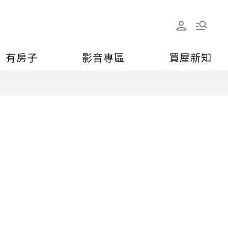
有房子
影音專區
買屋新知