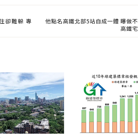
住卻難躲 專
他點名高鐵北部5站自成一體 曝做
高鐵宅