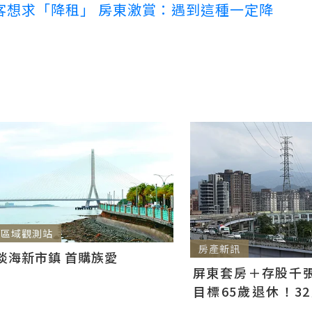
客想求「降租」 房東激賞：遇到這種一定降
區域觀測站
房產新訊
淡海新市鎮 首購族愛
屏東套房＋存股千張00
目標65歲退休！3
曝：現在已有243張