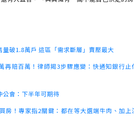
量破1.8萬戶 這區「需求斷層」賣壓最大
萬再賠百萬！律師揭3步驟應變：快通知銀行止
仲公會：下半年可期待
場買房！專家指2關鍵：都在等大選端牛肉、加上