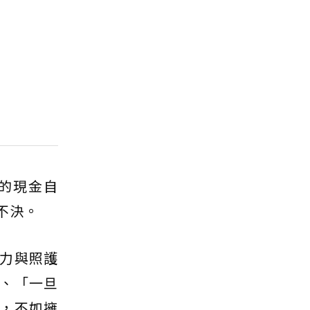
的現金自
不決。
力與照護
、「一旦
，不如擁