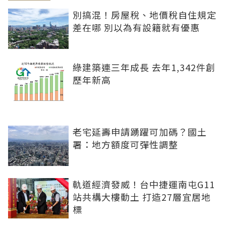
別搞混！房屋稅、地價稅自住規定
差在哪 別以為有設籍就有優惠
綠建築連三年成長 去年1,342件創
歷年新高
老宅延壽申請踴躍可加碼？國土
署：地方額度可彈性調整
軌道經濟發威！台中捷運南屯G11
站共構大樓動土 打造27層宜居地
標