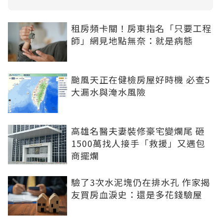
租房頻卡關！房東指名「只要工程
師」網見地點無奈：就是病態
颱風天正在健檢房屋好時機 必查5
大漏水與淹水風險
高雄名醫夫妻裝修豪宅變爛尾 砸
1500萬找人接手「救援」又遇包
商擺爛
驗了3次水泥塊仍在排水孔 作家揭
友買房血淚史：還是多花錢驗屋