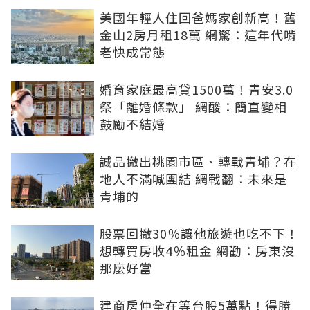
美國年輕人住回爸媽家創新高！舊
金山2房月租18萬 網驚：這年代啃
老快成常態
婚育家庭最高貸1500萬！青安3.0
祭「離婚條款」 網酸：簡直變相
鼓勵不結婚
誠品撤出桃園市區、轉戰青埔？在
地人不滿喊團結 網戰翻：未來是
青埔的
股票回撤30％讓他旅遊也吃不下！
想轉買房收4％租金 網勸：房東沒
那麼好當
建商房仲全在等台股5萬點！得勝