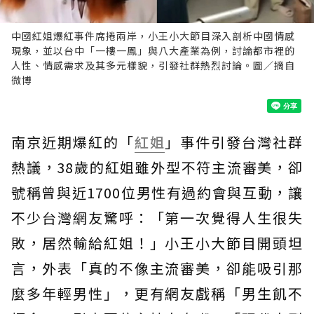
中國紅姐爆紅事件席捲兩岸，小王小大節目深入剖析中國情感
現象，並以台中「一樓一鳳」與八大產業為例，討論都市裡的
人性、情感需求及其多元樣貌，引發社群熱烈討論。圖／摘自
微博
南京近期爆紅的「
紅姐
」事件引發台灣社群
熱議，38歲的紅姐雖外型不符主流審美，卻
號稱曾與近1700位男性有過約會與互動，讓
不少台灣網友驚呼：「第一次覺得人生很失
敗，居然輸給紅姐！」小王小大節目開頭坦
言，外表「真的不像主流審美，卻能吸引那
麼多年輕男性」，更有網友戲稱「男生飢不