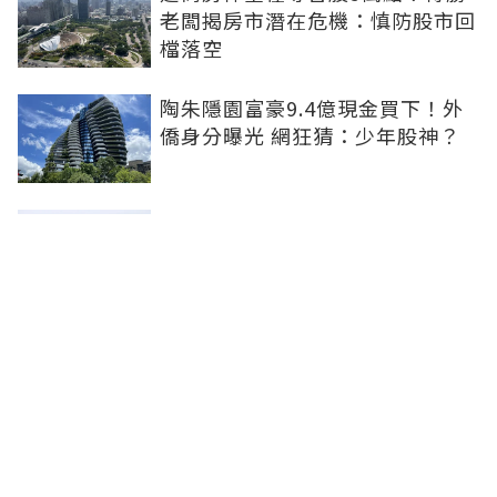
老闆揭房市潛在危機：慎防股市回
檔落空
陶朱隱園富豪9.4億現金買下！外
僑身分曝光 網狂猜：少年股神？
樹林哪值得住、適合投資？網研究
一年排出前三名：北大特區勝出
雙北房價6月全面轉強！信義房價
指數出爐 台北市年漲逾6％、新北
轉正成長