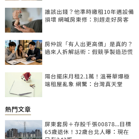
誰該出錢？他準時繳租10年遇設備
損壞 網喊房東修：別趕走好房客
房仲說「有人出更高價」是真的？
過來人拆解話術：假競爭製造恐慌
陽台擺床月租2.1萬！溫哥華爆極
端租屋亂象 網驚：台灣真天堂
熱門文章
屏東套房＋存股千張00878...目標
65歲退休！32歲台北人曝：現在