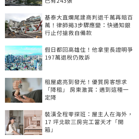
已有243張
基泰大直爛尾建商判退千萬再賠百
萬！律師揭3步驟應變：快通知銀
行止付搶救自備款
假日都回高雄住！他拿里長證明爭
197萬退稅仍敗訴
租屋處亮到發光！優質房客想求
「降租」 房東激賞：遇到這種一
定降
裝潢全程零探班：屋主人在海外，
17 坪北歐三房完工當天才「開
箱」