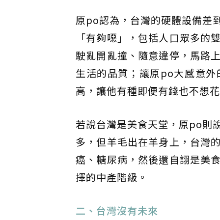
原po認為，台灣的硬體設備差
「有夠噁」，包括人口眾多的
駛亂開亂撞、隨意違停，馬路
生活的品質；讓原po大感意
高，讓他有種即便有錢也不想花
若說台灣是美食天堂，原po則
多，但羊毛出在羊身上，台灣
癌、糖尿病，然後還自詡是美
擇的中產階級。
二、台灣沒有未來