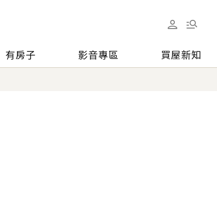
有房子
影音專區
買屋新知