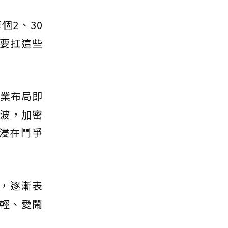
個2、30
要扛這些
產業布局即
波，加密
浸在鬥爭
，逐漸表
年輕、愛鬧