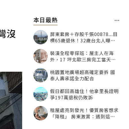
本日最熱
灣沒
屏東套房＋存股千張00878...目
標65歲退休！32歲台北人曝：
現在已有243張
裝潢全程零探班：屋主人在海
外，17 坪北歐三房完工當天才
「開箱」
桃園置地廣場超高確定要拆 國
泰人壽承諾全力配合
假日都回高雄住！他拿里長證明
爭197萬退稅仍敗訴
租屋處亮到發光！優質房客想求
「降租」 房東激賞：遇到這種
一定降