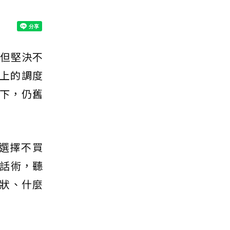
，但堅決不
上的調度
入下，仍舊
己選擇不買
話術，聽
狀、什麼