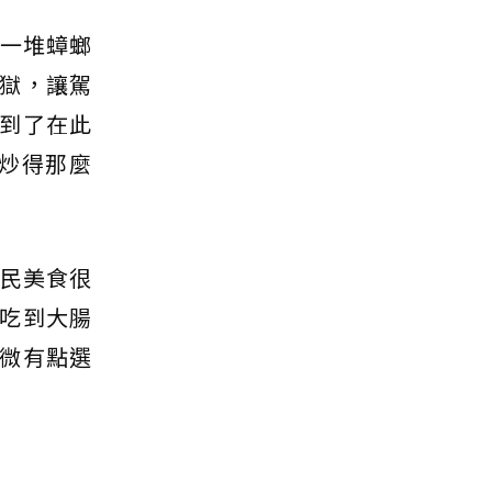
閃一堆蟑螂
獄，讓駕
到了在此
炒得那麼
庶民美食很
吃到大腸
微有點選