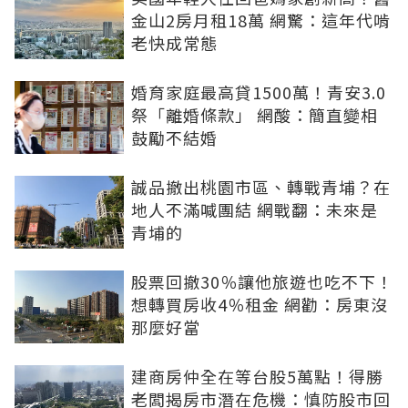
金山2房月租18萬 網驚：這年代啃
老快成常態
婚育家庭最高貸1500萬！青安3.0
祭「離婚條款」 網酸：簡直變相
鼓勵不結婚
誠品撤出桃園市區、轉戰青埔？在
地人不滿喊團結 網戰翻：未來是
青埔的
股票回撤30％讓他旅遊也吃不下！
想轉買房收4％租金 網勸：房東沒
那麼好當
建商房仲全在等台股5萬點！得勝
老闆揭房市潛在危機：慎防股市回