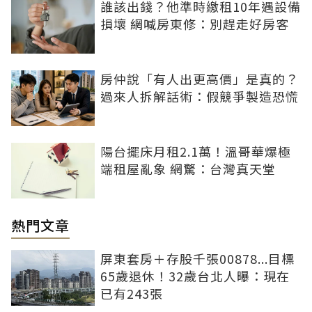
誰該出錢？他準時繳租10年遇設備
損壞 網喊房東修：別趕走好房客
房仲說「有人出更高價」是真的？
過來人拆解話術：假競爭製造恐慌
陽台擺床月租2.1萬！溫哥華爆極
端租屋亂象 網驚：台灣真天堂
熱門文章
屏東套房＋存股千張00878...目標
65歲退休！32歲台北人曝：現在
已有243張