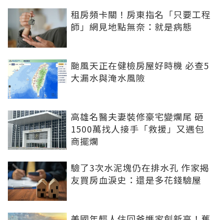
租房頻卡關！房東指名「只要工程
師」網見地點無奈：就是病態
颱風天正在健檢房屋好時機 必查5
大漏水與淹水風險
高雄名醫夫妻裝修豪宅變爛尾 砸
1500萬找人接手「救援」又遇包
商擺爛
驗了3次水泥塊仍在排水孔 作家揭
友買房血淚史：還是多花錢驗屋
美國年輕人住回爸媽家創新高！舊