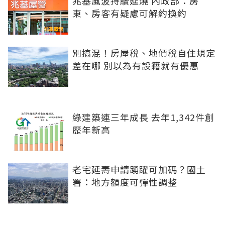
兆基風波持續延燒 內政部：房
東、房客有疑慮可解約換約
別搞混！房屋稅、地價稅自住規定
差在哪 別以為有設籍就有優惠
綠建築連三年成長 去年1,342件創
歷年新高
老宅延壽申請踴躍可加碼？國土
署：地方額度可彈性調整