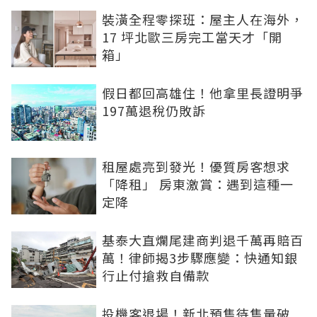
裝潢全程零探班：屋主人在海外，
17 坪北歐三房完工當天才「開
箱」
假日都回高雄住！他拿里長證明爭
197萬退稅仍敗訴
租屋處亮到發光！優質房客想求
「降租」 房東激賞：遇到這種一
定降
基泰大直爛尾建商判退千萬再賠百
萬！律師揭3步驟應變：快通知銀
行止付搶救自備款
投機客退場！新北預售待售量破