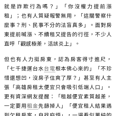
就是詐欺行為嗎？」「你沒權力提前漲
租」；也有人質疑報警無用，「這關警察什
麼事？刑、民事不分的法盲真多」。面對房
東提前喊漲、不續租又提告的行徑，不少人
直呼「觀感極差，活該炎上」。
但也有人力挺房東，認為房客得寸進尺，
「七千捷運台水
台電
根本佛心來的」「不珍
惜還想凹，沒房子住爽了厚？」甚至有人主
張「高雄房租太便宜只會吸引低端人口」。
更有資深網友提醒：「租越便宜素質越差，
一定要用
租金
先篩掉人」「便宜租人結果遇
到欠租房客，自找麻煩」，一場看似單純的