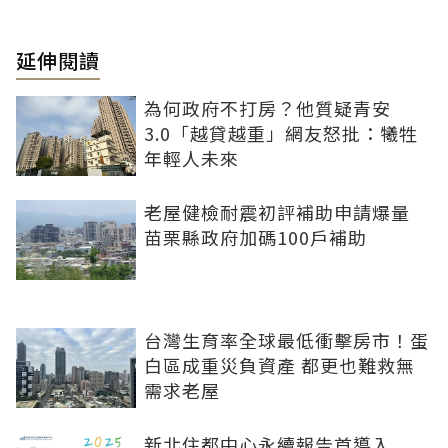
延伸閱讀
為何政府不打房？他質疑青安
3.0「越貸越重」網友怒批：犧牲
年輕人未來
老屋健檢耐震初評補助申請爆量
苗栗縣政府加碼100戶補助
台灣生育率全球最低衝擊房市！蛋
白區成重災負資產 都更也難救無
需求老屋
新北住都中心永續報告首導入