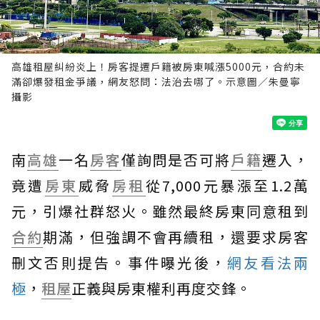
高雄租屋糾紛炎上！房客提遷戶籍被房東喊漲5000元，合約未
滿卻爆發租金爭議，網友怒問：法治去哪了。示意圖／朱曼寧
攝影
南
高雄
一名
房客
僅詢問是否可將
戶籍
遷入，
竟遭
房東
威脅
房租
從7,000元暴漲至1.2萬
元，引爆社群怒火。雖然最終房東同意租到
合約
期滿，但強調不會再續租，還要求房客
刪文否則提告。事件曝光後，
網友看法兩
極
，
租屋
正義與房東權利再度交鋒。