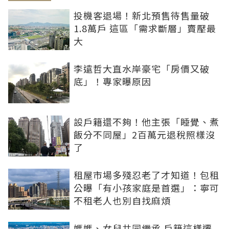
投機客退場！新北預售待售量破
1.8萬戶 這區「需求斷層」賣壓最
大
李遠哲大直水岸豪宅「房價又破
底」！專家曝原因
設戶籍還不夠！他主張「睡覺、煮
飯分不同屋」2百萬元退稅照樣沒
了
租屋市場多殘忍老了才知道！包租
公曝「有小孩家庭是首選」：寧可
不租老人也別自找麻煩
媽媽、女兒共同繼承 戶籍這樣遷