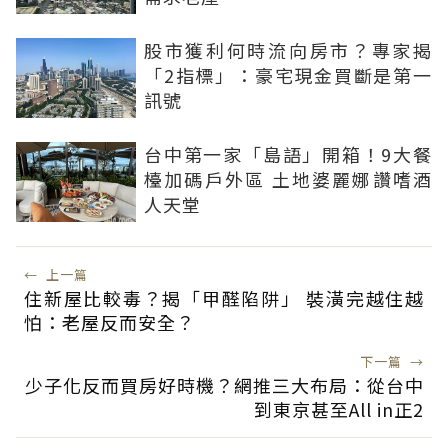
股市獲利何時流向房市？專家揭
「2指標」：豪宅現金買斷是第一
訊號
台中第一家「島語」開箱！9大餐
檯加碼戶外區 土地婆麗娜讚嗜酒
人天堂
←
上一篇
住新屋比較毒？揭「甲醛陷阱」 裝潢完越住越
怕：老屋反而安全？
下一篇
→
少子化反而買房好時機？網推三大布局：從台中
到東京甚至All in正2