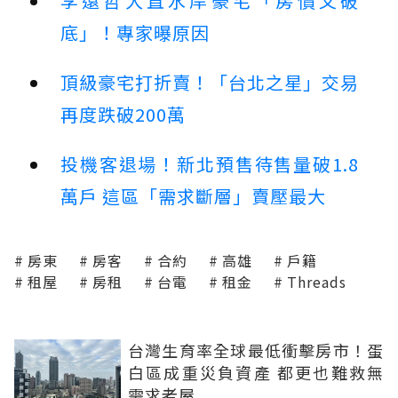
李遠哲大直水岸豪宅「房價又破
底」！專家曝原因
頂級豪宅打折賣！「台北之星」交易
再度跌破200萬
投機客退場！新北預售待售量破1.8
萬戶 這區「需求斷層」賣壓最大
房東
房客
合約
高雄
戶籍
租屋
房租
台電
租金
Threads
台灣生育率全球最低衝擊房市！蛋
白區成重災負資產 都更也難救無
需求老屋