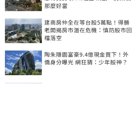
那麼好當
建商房仲全在等台股5萬點！得勝
老闆揭房市潛在危機：慎防股市回
檔落空
陶朱隱園富豪9.4億現金買下！外
僑身分曝光 網狂猜：少年股神？
樹林哪值得住、適合投資？網研究
一年排出前三名：北大特區勝出
雙北房價6月全面轉強！信義房價
指數出爐 台北市年漲逾6％、新北
轉正成長