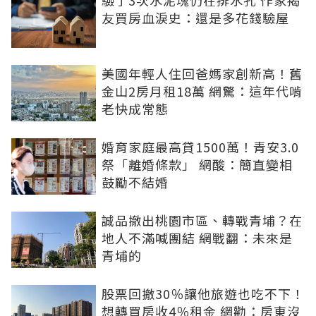
驗了3次水泥塊仍在排水孔 作家揭
友買房血淚史：還是多花錢驗屋
美國年輕人住回爸媽家創新高！舊
金山2房月租18萬 網驚：這年代啃
老快成常態
婚育家庭最高貸1500萬！青安3.0
祭「離婚條款」 網酸：簡直變相
鼓勵不結婚
誠品撤出桃園市區、轉戰青埔？在
地人不滿喊團結 網戰翻：未來是
青埔的
股票回撤30％讓他旅遊也吃不下！
想轉買房收4％租金 網勸：房東沒