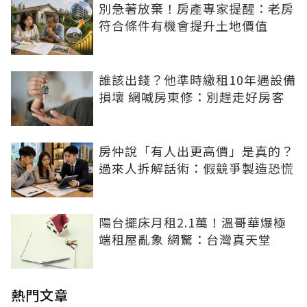
別急著放棄！房產專家提醒：老房
符合條件有機會提升土地價值
誰該出錢？他準時繳租10年遇設備
損壞 網喊房東修：別趕走好房客
房仲說「有人出更高價」是真的？
過來人拆解話術：假競爭製造恐慌
陽台擺床月租2.1萬！溫哥華爆極
端租屋亂象 網驚：台灣真天堂
熱門文章