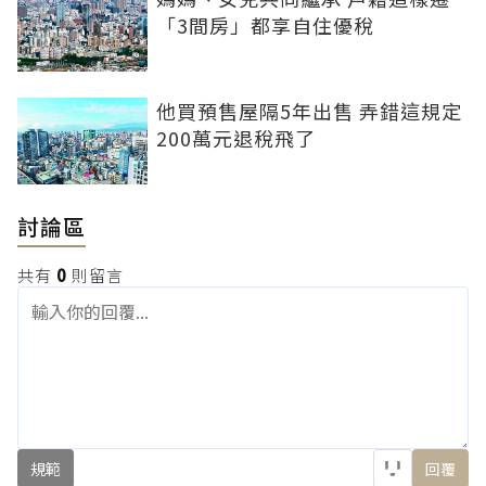
「3間房」都享自住優稅
他買預售屋隔5年出售 弄錯這規定
200萬元退稅飛了
討論區
共有
0
則留言
規範
回覆