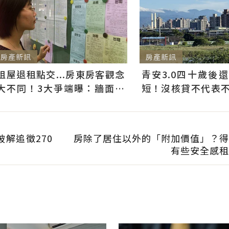
房產新訊
房產新訊
租屋退租點交...房東房客觀念
青安3.0四十歲後
大不同！3大爭端曝：牆面油
短！沒核貸不代表不能
漆、沙發賠償最常鬧翻
件好仍可爭取一般房
解追徵270
房除了居住以外的「附加價值」？得
有些安全感租