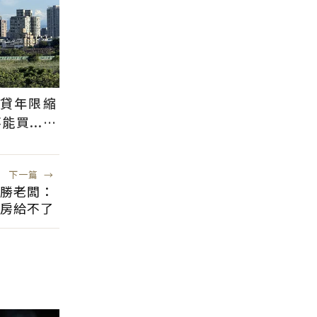
還貸年限縮
買...條
貸
下一篇
→
勝老闆：
房給不了