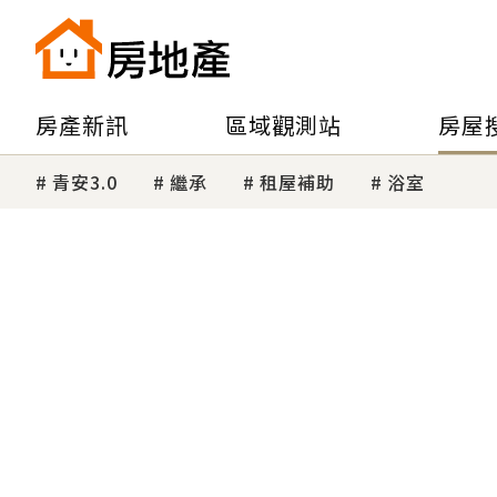
房產新訊
區域觀測站
房屋
青安3.0
繼承
租屋補助
浴室