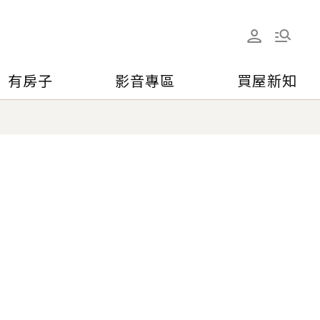
有房子
影音專區
買屋新知