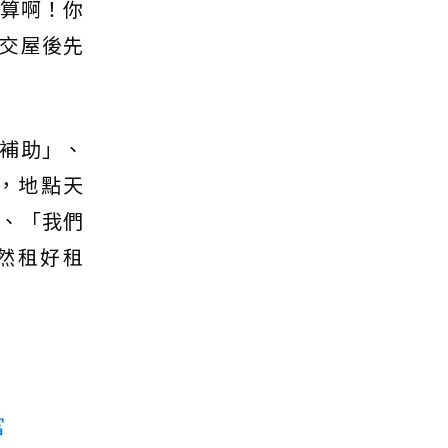
划算啊！你
交屋後先
補助」、
，地點天
、「我們
當然租好租
富