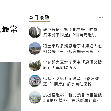
本日最熱
人最常
設戶籍還不夠！他主張「睡覺、
煮飯分不同屋」2百萬元退稅照
樣沒了
租屋市場多殘忍老了才知道！包
租公曝「有小孩家庭是首選」：
寧可不租老人也別自找麻煩
李遠哲大直水岸豪宅「房價又破
底」！專家曝原因
媽媽、女兒共同繼承 戶籍這樣
遷「3間房」都享自住優稅
投機客退場！新北預售待售量破
1.8萬戶 這區「需求斷層」賣壓
最大