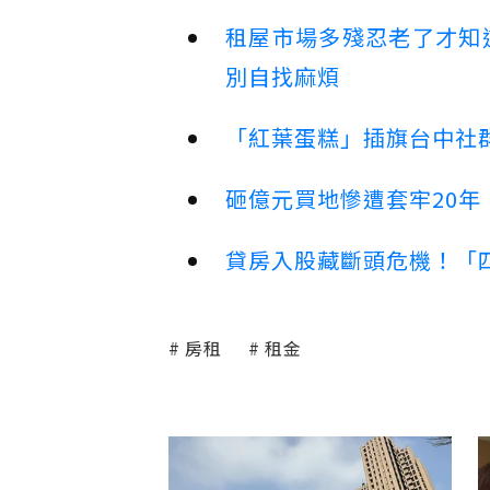
租屋市場多殘忍老了才知
別自找麻煩
「紅葉蛋糕」插旗台中社群
砸億元買地慘遭套牢20年
貸房入股藏斷頭危機！「四
房租
租金