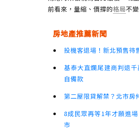
前看來，量縮、價撐的
格局
不變
房地產推薦新聞
投機客退場！新北預售待售
基泰大直爛尾建商判退千
自備款
第二屋限貸解禁？北市房
8成民眾再等1年才願進
市