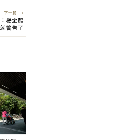
下一篇
→
：楊金龍
就警告了