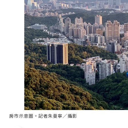
房市示意圖。記者朱曼寧／攝影