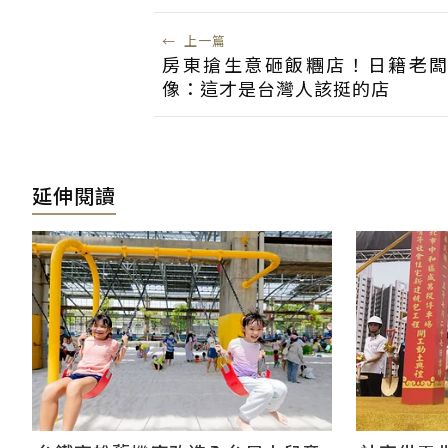
←
上一篇
房東搶生意砸飯糰店！日籍老
像：這才是台灣人該挺的店
延伸閱讀