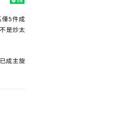
區僅5件成
不是炒太
縮已成主旋