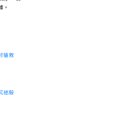
據。
付搶救
沉迷股