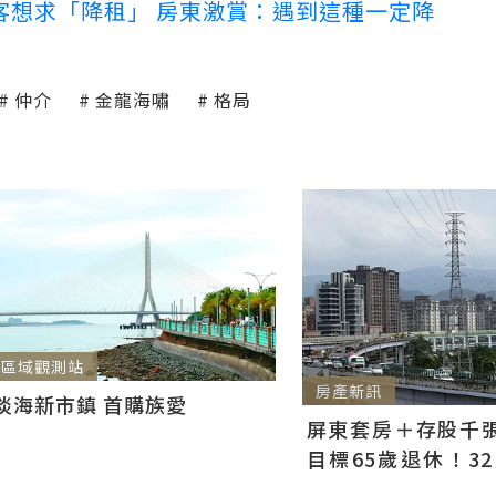
客想求「降租」 房東激賞：遇到這種一定降
仲介
金龍海嘯
格局
區域觀測站
房產新訊
淡海新市鎮 首購族愛
屏東套房＋存股千張00
目標65歲退休！3
曝：現在已有243張