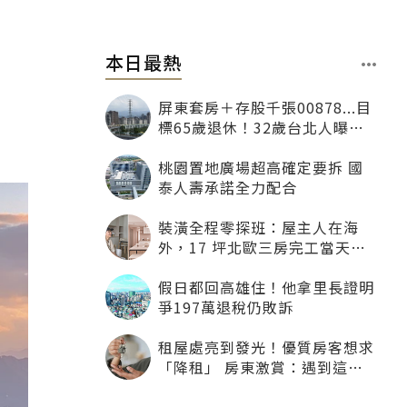
本日最熱
屏東套房＋存股千張00878...目
標65歲退休！32歲台北人曝：
現在已有243張
桃園置地廣場超高確定要拆 國
泰人壽承諾全力配合
裝潢全程零探班：屋主人在海
外，17 坪北歐三房完工當天才
「開箱」
假日都回高雄住！他拿里長證明
爭197萬退稅仍敗訴
租屋處亮到發光！優質房客想求
「降租」 房東激賞：遇到這種
一定降