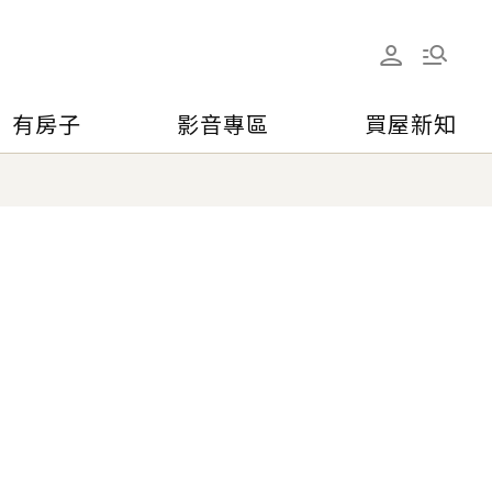
有房子
影音專區
買屋新知