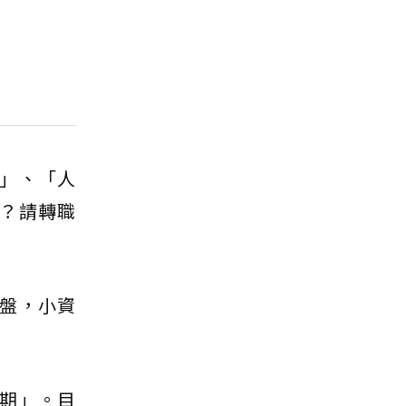
」、「人
？請轉職
盤，小資
期」。目