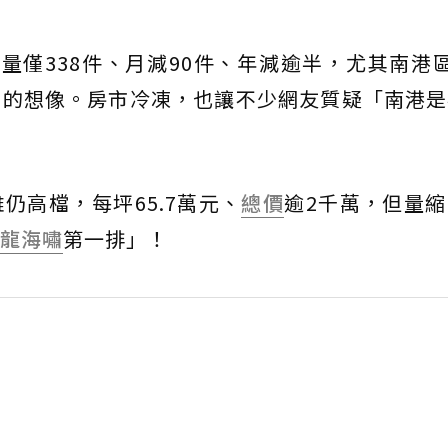
量僅338件、月減90件、年減逾半，尤其南港
」的想像。房市冷凍，也讓不少網友質疑「南港是
仍高檔，每坪65.7萬元、
總價
逾2千萬，但量
龍海嘯
第一排」！