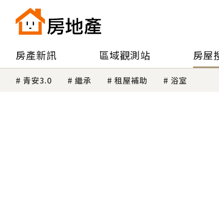
房產新訊
區域觀測站
房屋
青安3.0
繼承
租屋補助
浴室