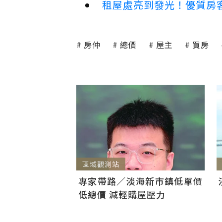
租屋處亮到發光！優質房
房仲
總價
屋主
買房
區域觀測站
專家帶路／淡海新市鎮低單價
低總價 減輕購屋壓力