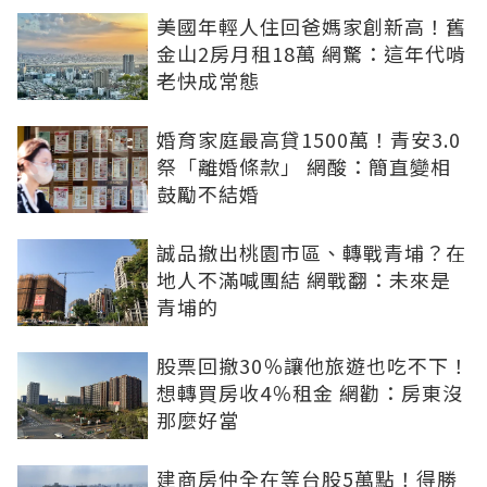
美國年輕人住回爸媽家創新高！舊
金山2房月租18萬 網驚：這年代啃
老快成常態
婚育家庭最高貸1500萬！青安3.0
祭「離婚條款」 網酸：簡直變相
鼓勵不結婚
誠品撤出桃園市區、轉戰青埔？在
地人不滿喊團結 網戰翻：未來是
青埔的
股票回撤30％讓他旅遊也吃不下！
想轉買房收4％租金 網勸：房東沒
那麼好當
建商房仲全在等台股5萬點！得勝