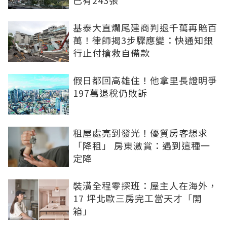
基泰大直爛尾建商判退千萬再賠百
萬！律師揭3步驟應變：快通知銀
行止付搶救自備款
假日都回高雄住！他拿里長證明爭
197萬退稅仍敗訴
租屋處亮到發光！優質房客想求
「降租」 房東激賞：遇到這種一
定降
裝潢全程零探班：屋主人在海外，
17 坪北歐三房完工當天才「開
箱」