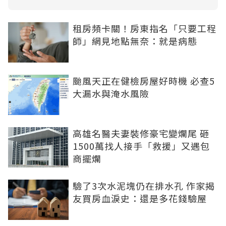
租房頻卡關！房東指名「只要工程
師」網見地點無奈：就是病態
颱風天正在健檢房屋好時機 必查5
大漏水與淹水風險
高雄名醫夫妻裝修豪宅變爛尾 砸
1500萬找人接手「救援」又遇包
商擺爛
驗了3次水泥塊仍在排水孔 作家揭
友買房血淚史：還是多花錢驗屋