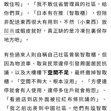
敢住啦」、「我不敢住省管理員的社區，給
你們買」、「日本有在推（智取櫃），但除
非配送東西很大有用到，不然（小東西）放
超商
或蝦皮就好，真正缺的是冷凍包裏保存
地方吧」。
有些過來人則自稱自己社區曾裝智取櫃，但
因為物流車、取貨民眾違停引發周圍居民抗
議，以及大樓樓下
空間不足
，最終撤掉智取
櫃，「空間不夠大，根本沒用」、「方便違
停就會有人使用，違停多住戶就會抱怨」、
「看過店到店外面被拉紅布條抗議的」、
「我之前出差到中國社區，他們有設智取