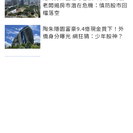
老闆揭房市潛在危機：慎防股市回
檔落空
陶朱隱園富豪9.4億現金買下！外
僑身分曝光 網狂猜：少年股神？
樹林哪值得住、適合投資？網研究
一年排出前三名：北大特區勝出
雙北房價6月全面轉強！信義房價
指數出爐 台北市年漲逾6％、新北
轉正成長