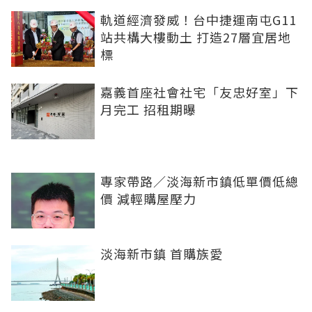
軌道經濟發威！台中捷運南屯G11
站共構大樓動土 打造27層宜居地
標
嘉義首座社會社宅「友忠好室」下
月完工 招租期曝
專家帶路／淡海新市鎮低單價低總
價 減輕購屋壓力
淡海新市鎮 首購族愛