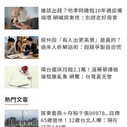
誰該出錢？他準時繳租10年遇設備
損壞 網喊房東修：別趕走好房客
房仲說「有人出更高價」是真的？
過來人拆解話術：假競爭製造恐慌
陽台擺床月租2.1萬！溫哥華爆極
端租屋亂象 網驚：台灣真天堂
熱門文章
屏東套房＋存股千張00878...目標
65歲退休！32歲台北人曝：現在
已有243張