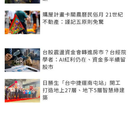
購屋計畫卡關農曆民俗月 21世紀
不動產：謹記五原則免驚
台股震盪資金會轉進房市？台經院
學者：AI紅利仍在、資金多半續留
股市
日勝生「台中捷運南屯站」開工
打造地上27層、地下5層智慧綠建
築