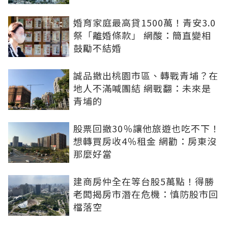
婚育家庭最高貸1500萬！青安3.0
祭「離婚條款」 網酸：簡直變相
鼓勵不結婚
誠品撤出桃園市區、轉戰青埔？在
地人不滿喊團結 網戰翻：未來是
青埔的
股票回撤30％讓他旅遊也吃不下！
想轉買房收4％租金 網勸：房東沒
那麼好當
建商房仲全在等台股5萬點！得勝
老闆揭房市潛在危機：慎防股市回
檔落空