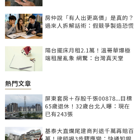
房仲說「有人出更高價」是真的？
過來人拆解話術：假競爭製造恐慌
陽台擺床月租2.1萬！溫哥華爆極
端租屋亂象 網驚：台灣真天堂
熱門文章
屏東套房＋存股千張00878...目標
65歲退休！32歲台北人曝：現在
已有243張
基泰大直爛尾建商判退千萬再賠百
萬！律師揭3步驟應變：快通知銀