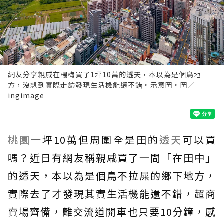
網友分享親戚在楊梅買了1坪10萬的透天，本以為是個鳥地
方，沒想到實際走訪發現生活機能還不錯。示意圖。圖／
ingimage
桃園
一坪10萬但周圍全是田的
透天
可以買
嗎？近日有網友稱親戚買了一間「在田中」
的透天，本以為是個鳥不拉屎的鄉下地方，
實際去了才發現其實生活機能還不錯，超商
賣場齊備，離交流道開車也只要10分鐘，感