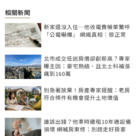
相關新聞
新家還沒入住…他收電費帳單驚呼
「公電嚇爛」 網揭真相：很正常
北市成交低迷房價卻創新高？專家
曝主因：豪宅熱絡、且北士科補漲
飆到160萬
別急著放棄！房產專家提醒：老房
符合條件有機會提升土地價值
誰該出錢？他準時繳租10年遇設備
損壞 網喊房東修：別趕走好房客