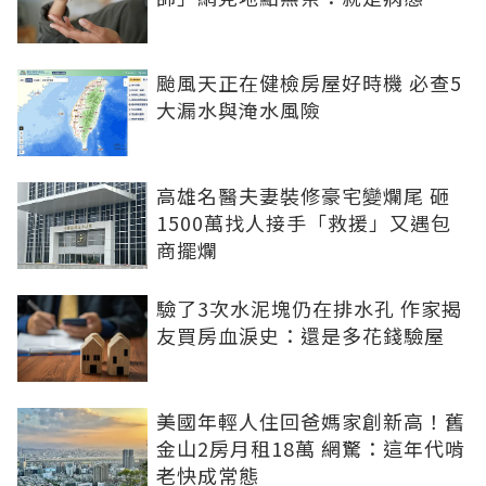
颱風天正在健檢房屋好時機 必查5
大漏水與淹水風險
高雄名醫夫妻裝修豪宅變爛尾 砸
1500萬找人接手「救援」又遇包
商擺爛
驗了3次水泥塊仍在排水孔 作家揭
友買房血淚史：還是多花錢驗屋
美國年輕人住回爸媽家創新高！舊
金山2房月租18萬 網驚：這年代啃
老快成常態