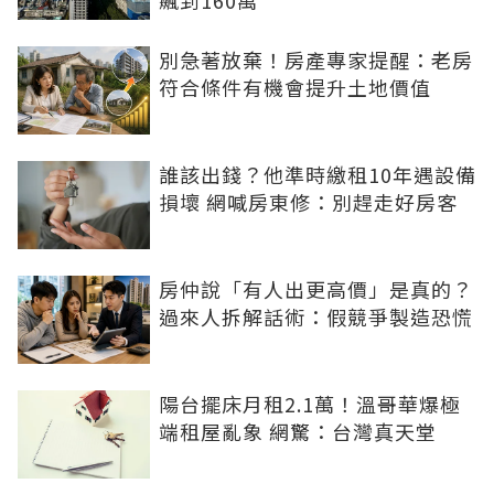
飆到160萬
別急著放棄！房產專家提醒：老房
符合條件有機會提升土地價值
誰該出錢？他準時繳租10年遇設備
損壞 網喊房東修：別趕走好房客
房仲說「有人出更高價」是真的？
過來人拆解話術：假競爭製造恐慌
陽台擺床月租2.1萬！溫哥華爆極
端租屋亂象 網驚：台灣真天堂