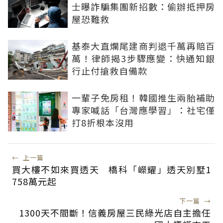
士曝詐騙集團新招數：偷辦抵押房
屋恐難救
基泰大直爛尾建商判退千萬再賠百
萬！律師揭3步驟應變：快通知銀
行止付搶救自備款
一輩子免房租！韓國推生兩胎補助
專家喊話「台灣應學習」：社宅僅
打8折根本沒用
←
上一篇
買大樓不如來買透天 橋科「嶸耀」透天別墅1
758萬元起
下一篇
→
1300天不間斷！信義房屋三民綠光店自主擔任