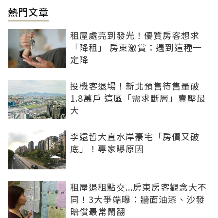
熱門文章
租屋處亮到發光！優質房客想求
「降租」 房東激賞：遇到這種一
定降
投機客退場！新北預售待售量破
1.8萬戶 這區「需求斷層」賣壓最
大
李遠哲大直水岸豪宅「房價又破
底」！專家曝原因
租屋退租點交...房東房客觀念大不
同！3大爭端曝：牆面油漆、沙發
賠償最常鬧翻