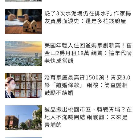
驗了3次水泥塊仍在排水孔 作家揭
友買房血淚史：還是多花錢驗屋
美國年輕人住回爸媽家創新高！舊
金山2房月租18萬 網驚：這年代啃
老快成常態
婚育家庭最高貸1500萬！青安3.0
祭「離婚條款」 網酸：簡直變相
鼓勵不結婚
誠品撤出桃園市區、轉戰青埔？在
地人不滿喊團結 網戰翻：未來是
青埔的