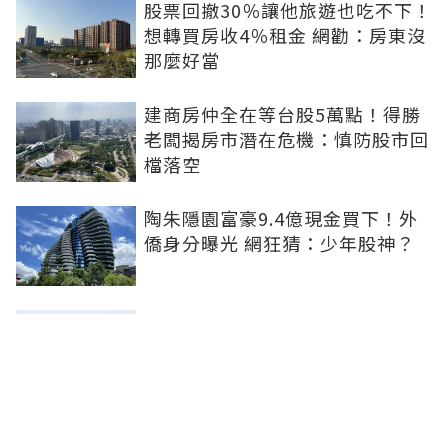
股票回撤30％讓他旅遊也吃不下！
想轉買房收4％租金 網勸：房東沒
那麼好當
建商房仲全在等台股5萬點！得勝
老闆揭房市潛在危機：慎防股市回
檔落空
陶朱隱園富豪9.4億現金買下！外
僑身分曝光 網狂猜：少年股神？
樹林哪值得住、適合投資？網研究
一年排出前三名：北大特區勝出
雙北房價6月全面轉強！信義房價