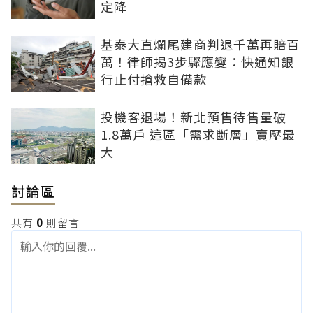
定降
基泰大直爛尾建商判退千萬再賠百
萬！律師揭3步驟應變：快通知銀
行止付搶救自備款
投機客退場！新北預售待售量破
1.8萬戶 這區「需求斷層」賣壓最
大
討論區
共有
0
則留言