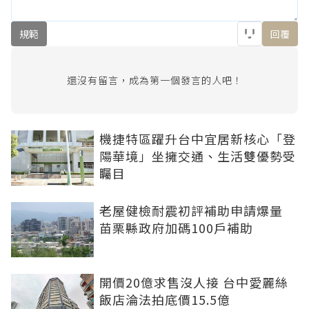
規範
回覆
還沒有留言，成為第一個發言的人吧！
機捷特區躍升台中宜居新核心「登
陽華境」坐擁交通、生活雙優勢受
矚目
老屋健檢耐震初評補助申請爆量
苗栗縣政府加碼100戶補助
開價20億求售沒人接 台中愛麗絲
飯店淪法拍底價15.5億