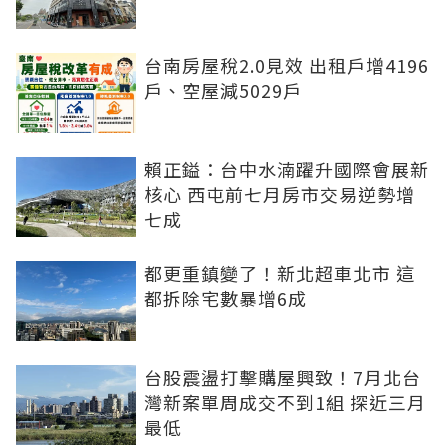
台南房屋稅2.0見效 出租戶增4196
戶、空屋減5029戶
賴正鎰：台中水湳躍升國際會展新
核心 西屯前七月房市交易逆勢增
七成
都更重鎮變了！新北超車北市 這
都拆除宅數暴增6成
台股震盪打擊購屋興致！7月北台
灣新案單周成交不到1組 探近三月
最低