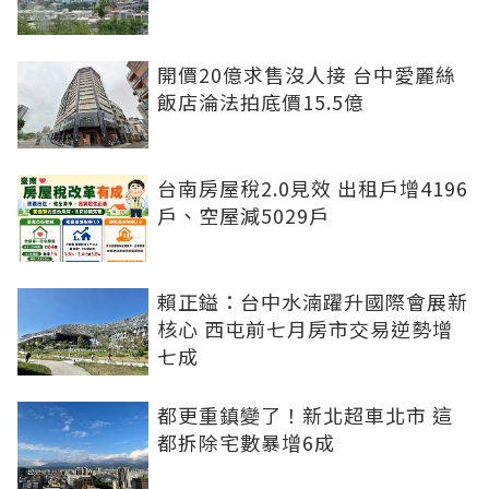
開價20億求售沒人接 台中愛麗絲
飯店淪法拍底價15.5億
台南房屋稅2.0見效 出租戶增4196
戶、空屋減5029戶
賴正鎰：台中水湳躍升國際會展新
核心 西屯前七月房市交易逆勢增
七成
都更重鎮變了！新北超車北市 這
都拆除宅數暴增6成