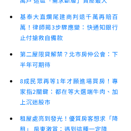
萬戶 這區「需求斷層」賣壓最大
基泰大直爛尾建商判退千萬再賠百
萬！律師揭3步驟應變：快通知銀行
止付搶救自備款
第二屋限貸解禁？北市房仲公會：下
半年可期待
8成民眾再等1年才願進場買房！專
家指2關鍵：都在等大選端牛肉、加
上沉迷股市
租屋處亮到發光！優質房客想求「降
租」 房東激賞：遇到這種一定降