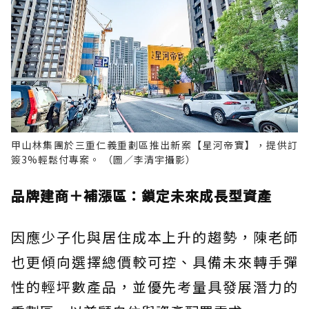
甲山林集團於三重仁義重劃區推出新案【星河帝寶】，提供訂
簽3%輕鬆付專案。 （圖／李清宇攝影）
品牌建商＋補漲區：鎖定未來成長型資產
因應少子化與居住成本上升的趨勢，陳老師
也更傾向選擇總價較可控、具備未來轉手彈
性的輕坪數產品，並優先考量具發展潛力的