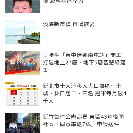
價 減輕購屋壓力
淡海新市鎮 首購族愛
日勝生「台中捷運南屯站」開工
打造地上27層、地下5層智慧綠建
築
新北市十大淨移入人口熱區…土
城、林口居二、三名 冠軍每月破4
千人
新竹首件公辦都更 東區43年復國
社區「同意率逾7成」申請送件