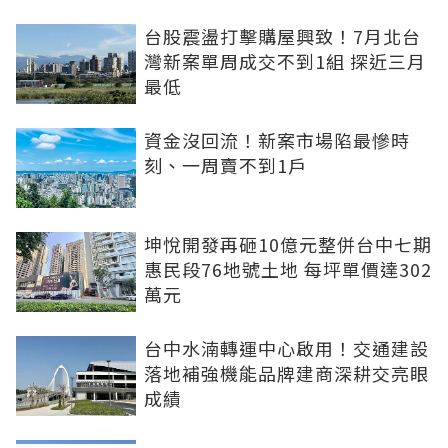
台股震盪打擊購屋興致！7月北台
灣新案單周成交不到1組 探近三月
最低
資金沒回流！新案市場陷最慘時
刻、一周賣不到1戶
坤悅開發再砸10億元整併台中七期
惠民段76地號土地 每坪單價達302
萬元
台中水湳轉運中心啟用！交通建設
落地補強機能品牌建商深耕交亮眼
成績