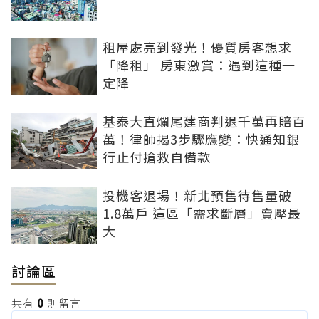
租屋處亮到發光！優質房客想求
「降租」 房東激賞：遇到這種一
定降
基泰大直爛尾建商判退千萬再賠百
萬！律師揭3步驟應變：快通知銀
行止付搶救自備款
投機客退場！新北預售待售量破
1.8萬戶 這區「需求斷層」賣壓最
大
討論區
共有
0
則留言