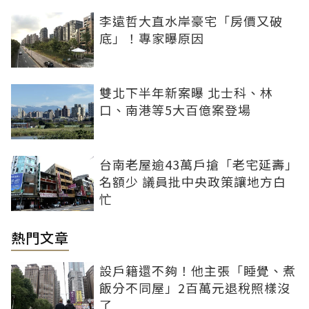
李遠哲大直水岸豪宅「房價又破
底」！專家曝原因
雙北下半年新案曝 北士科、林
口、南港等5大百億案登場
台南老屋逾43萬戶搶「老宅延壽」
名額少 議員批中央政策讓地方白
忙
熱門文章
設戶籍還不夠！他主張「睡覺、煮
飯分不同屋」2百萬元退稅照樣沒
了