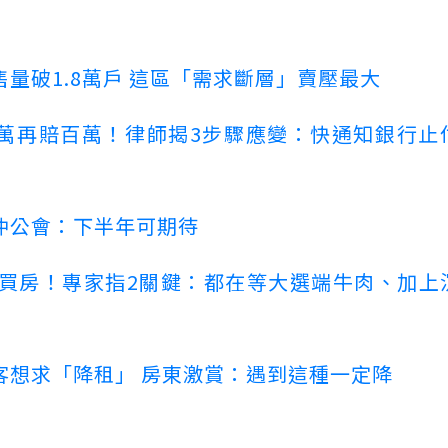
量破1.8萬戶 這區「需求斷層」賣壓最大
萬再賠百萬！律師揭3步驟應變：快通知銀行止
仲公會：下半年可期待
場買房！專家指2關鍵：都在等大選端牛肉、加上
客想求「降租」 房東激賞：遇到這種一定降