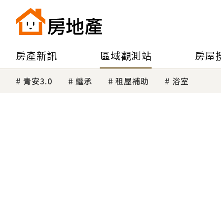
房產新訊
區域觀測站
房屋
青安3.0
繼承
租屋補助
浴室