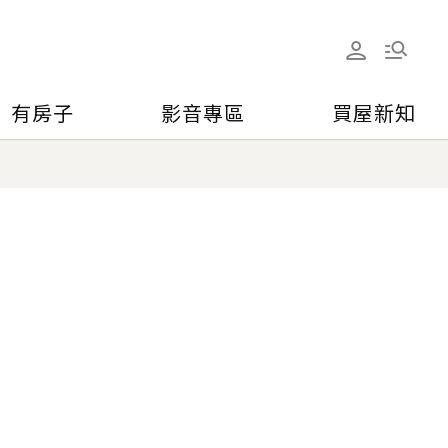
有房子
影音專區
買屋新知