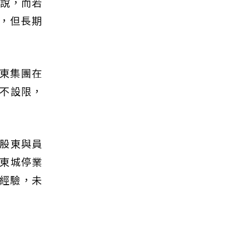
也說，而若
%，但長期
遠東集團在
不設限，
股東與員
東城停業
的經驗，未