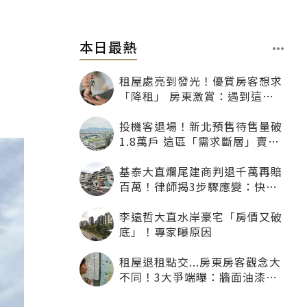
本日最熱
租屋處亮到發光！優質房客想求
「降租」 房東激賞：遇到這種
一定降
投機客退場！新北預售待售量破
1.8萬戶 這區「需求斷層」賣壓
最大
基泰大直爛尾建商判退千萬再賠
百萬！律師揭3步驟應變：快通
知銀行止付搶救自備款
李遠哲大直水岸豪宅「房價又破
底」！專家曝原因
租屋退租點交...房東房客觀念大
不同！3大爭端曝：牆面油漆、
沙發賠償最常鬧翻