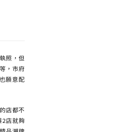
用執照，但
散等，市府
也願意配
有的店都不
2店就夠
的精品潮牌