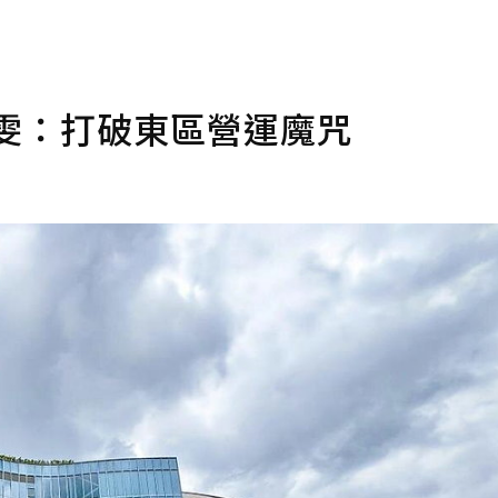
雯：打破東區營運魔咒