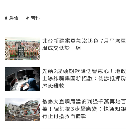
房價
南科
北台新建案買氣沒起色 7月平均單
周成交低於一組
先給2成頭期款降低警戒心！地政
士曝詐騙集團新招數：偷辦抵押房
屋恐難救
基泰大直爛尾建商判退千萬再賠百
萬！律師揭3步驟應變：快通知銀
行止付搶救自備款