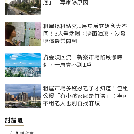
底」！專家曝原因
租屋退租點交...房東房客觀念大不
同！3大爭端曝：牆面油漆、沙發
賠償最常鬧翻
資金沒回流！新案市場陷最慘時
刻、一周賣不到1戶
租屋市場多殘忍老了才知道！包租
公曝「有小孩家庭是首選」：寧可
不租老人也別自找麻煩
討論區
共有
0
則留言