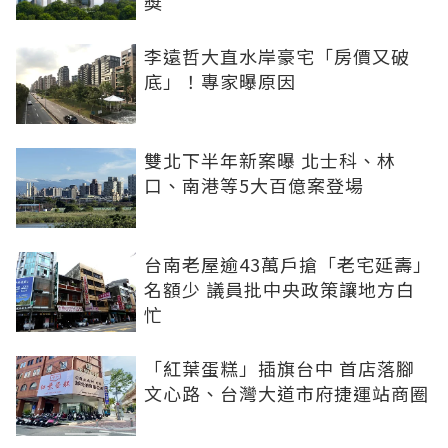
獎
李遠哲大直水岸豪宅「房價又破
底」！專家曝原因
雙北下半年新案曝 北士科、林
口、南港等5大百億案登場
台南老屋逾43萬戶搶「老宅延壽」
名額少 議員批中央政策讓地方白
忙
「紅葉蛋糕」插旗台中 首店落腳
文心路、台灣大道市府捷運站商圈