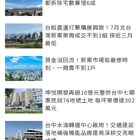
都拆除宅數暴增6成
台股震盪打擊購屋興致！7月北台
灣新案單周成交不到1組 探近三月
最低
資金沒回流！新案市場陷最慘時
刻、一周賣不到1戶
坤悅開發再砸10億元整併台中七期
惠民段76地號土地 每坪單價達302
萬元
台中水湳轉運中心啟用！交通建設
落地補強機能品牌建商深耕交亮眼