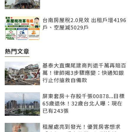
台南房屋稅2.0見效 出租戶增4196
戶、空屋減5029戶
熱門文章
基泰大直爛尾建商判退千萬再賠百
萬！律師揭3步驟應變：快通知銀
行止付搶救自備款
屏東套房＋存股千張00878...目標
65歲退休！32歲台北人曝：現在
已有243張
租屋處亮到發光！優質房客想求