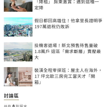
「降租」 房東激賞：遇到這種一
定降
假日都回高雄住！他拿里長證明爭
197萬退稅仍敗訴
投機客退場！新北預售待售量破
1.8萬戶 這區「需求斷層」賣壓最
大
裝潢全程零探班：屋主人在海外，
17 坪北歐三房完工當天才「開
箱」
討論區
共有
0
則留言