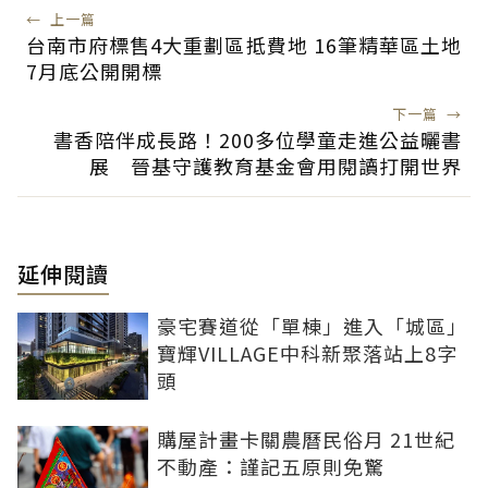
←
上一篇
台南市府標售4大重劃區抵費地 16筆精華區土地
7月底公開開標
下一篇
→
書香陪伴成長路！200多位學童走進公益曬書
展 晉基守護教育基金會用閱讀打開世界
延伸閱讀
豪宅賽道從「單棟」進入「城區」
寶輝VILLAGE中科新聚落站上8字
頭
購屋計畫卡關農曆民俗月 21世紀
不動產：謹記五原則免驚