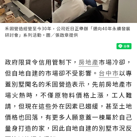
禾固營造經營至今30年，公司近日正舉辦「邁向40年永續發展
研討會」系列活動。圖／張啟章提供
政府限貸令信用管制下，
房地產
市場冷卻，
但自地自建的市場卻不受影響。
台中市
以專
蓋別墅聞名的禾固營造表示，先前房地產市
場火熱時，不僅原物料價格上漲，工人難
請，但現在這些外在因素已趨緩，甚至土地
價格也回落，有更多人願意蓋一棟屬於自己
量身打造的家，因此自地自建的別墅市況反