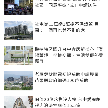
社區「同意率逾7成」申請送件
社宅從13萬變3萬還不保證蓋 民
團：一個再也等不到的家
機捷特區躍升台中宜居新核心「登
陽華境」坐擁交通、生活雙優勢受
矚目
老屋健檢耐震初評補助申請爆量
苗栗縣政府加碼100戶補助
開價20億求售沒人接 台中愛麗絲
飯店淪法拍底價15.5億