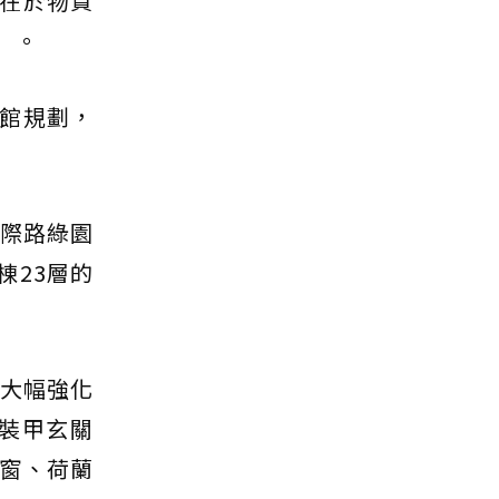
在於物質
」。
館規劃，
洲際路綠園
棟23層的
，大幅強化
裝甲玄關
密窗、荷蘭