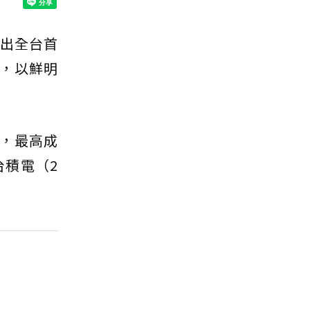
推出全台首
，以鮮明
元，最高成
台積電（2