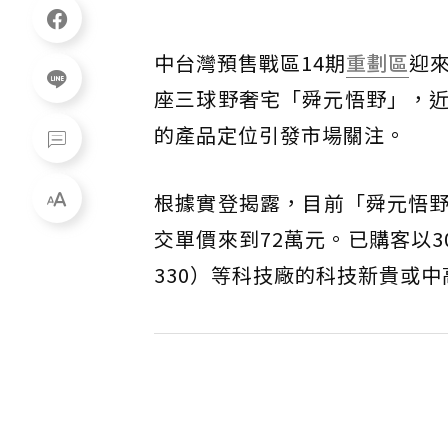
中台灣預售戰區14期
重劃區
迎
座三球野奢宅「舜元悟野」，
的產品定位引發市場關注。
根據實登揭露，目前「舜元悟野
交單價來到72萬元。已購客以
330）等科技廠的科技新貴或