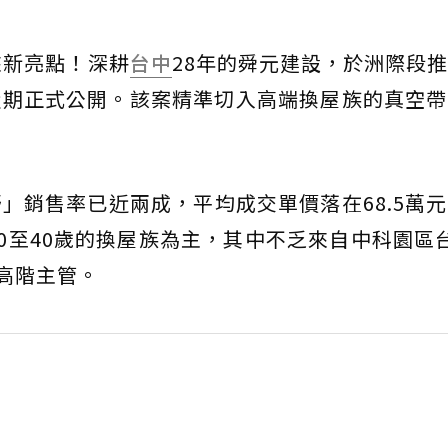
來新亮點！深耕
台中
28年的舜元建設，於洲際段
近期正式公開。該案精準切入高端換屋族的真空帶
」銷售率已近兩成，平均成交單價落在68.5萬
30至40歲的換屋族為主，其中不乏來自中科園區
中高階主管。