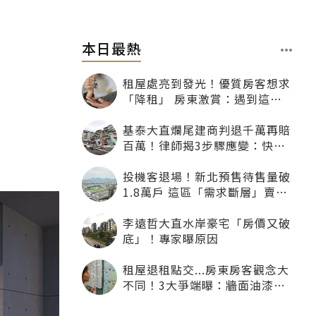
本日最熱
租屋處亮到發光！優質房客想求
「降租」 房東激賞：遇到這種
一定降
基泰大直爛尾建商判退千萬再賠
百萬！律師揭3步驟應變：快通
知銀行止付搶救自備款
投機客退場！新北預售待售量破
1.8萬戶 這區「需求斷層」賣壓
最大
李遠哲大直水岸豪宅「房價又破
底」！專家曝原因
租屋退租點交...房東房客觀念大
不同！3大爭端曝：牆面油漆、
沙發賠償最常鬧翻