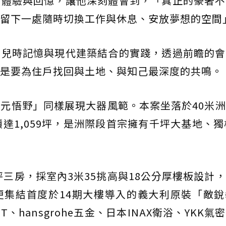
的體驗與回憶，讓他深刻體會到，「真正的豪奢不
留下一處隨時切換工作與休息、安放夢想的空間
份兒時記憶與現代建築結合的實踐，透過前瞻的會
是要為住戶找回與土地、與知己最深度的共鳴。
元悟野」同樣展現大器風範。本案坐落於40米
達1,059坪，是洲際段首宗擁有千坪大基地、獨
坪三房，採室內3米35挑高與18公分厚樓板設計
更集結首度於14期大樓導入的義大利原裝「敵銳
、hansgrohe五金、日本INAX衛浴、YKK氣