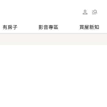
有房子
影音專區
買屋新知