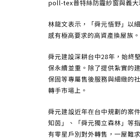
poll-tex普特絲防霾紗窗與義
林龍文表示，「舜元悟野」以
感有極高要求的高資產換屋族。
舜元建設深耕台中28年，始終
保永續並重。除了提供紮實的
保固等專屬售後服務與細緻的
轉手市場上。
舜元建設近年在台中規劃的案
知茵」、「舜元獨立森林」等
有零星戶別對外轉售，一屋難