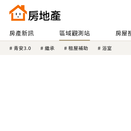
房產新訊
區域觀測站
房屋
青安3.0
繼承
租屋補助
浴室