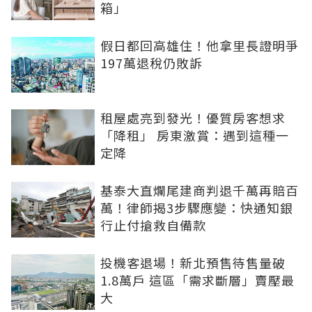
箱」
假日都回高雄住！他拿里長證明爭
197萬退稅仍敗訴
租屋處亮到發光！優質房客想求
「降租」 房東激賞：遇到這種一
定降
基泰大直爛尾建商判退千萬再賠百
萬！律師揭3步驟應變：快通知銀
行止付搶救自備款
投機客退場！新北預售待售量破
1.8萬戶 這區「需求斷層」賣壓最
大