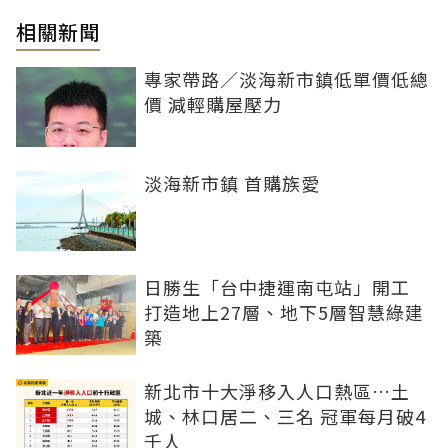
相關新聞
專家帶路／淡海新市鎮低單價低總
價 減輕購屋壓力
淡海新市鎮 首購族愛
日勝生「台中捷運南屯站」開工
打造地上27層、地下5層智慧綠建
築
新北市十大淨移入人口熱區…土
城、林口居二、三名 冠軍每月破4
千人