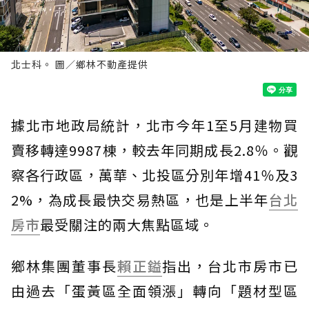
北士科。 圖／鄉林不動產提供
據北市地政局統計，北市今年1至5月建物買
賣移轉達9987棟，較去年同期成長2.8％。觀
察各行政區，萬華、北投區分別年增41％及3
2%，為成長最快交易熱區，也是上半年
台北
房市
最受關注的兩大焦點區域。
鄉林集團董事長
賴正鎰
指出，台北市房市已
由過去「蛋黃區全面領漲」轉向「題材型區