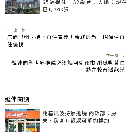
65歲退休！32歲台北人曝：現在
已有243張
←
上一篇
店面出租、樓上自住有差！稅務局教一招保住自
住優稅
下一篇
→
輝達向全世界推薦必逛饒河街夜市 網感動黃仁
勳在救台灣觀光
延伸閱讀
兆基風波持續延燒 內政部：房
東、房客有疑慮可解約換約