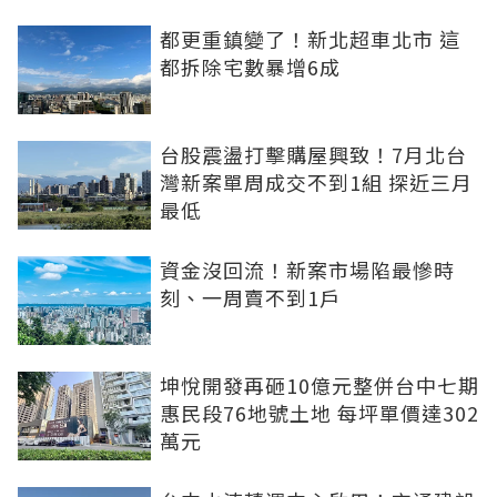
都更重鎮變了！新北超車北市 這
都拆除宅數暴增6成
台股震盪打擊購屋興致！7月北台
灣新案單周成交不到1組 探近三月
最低
資金沒回流！新案市場陷最慘時
刻、一周賣不到1戶
坤悅開發再砸10億元整併台中七期
惠民段76地號土地 每坪單價達302
萬元