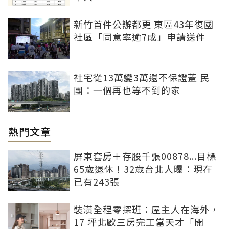
新竹首件公辦都更 東區43年復國
社區「同意率逾7成」申請送件
社宅從13萬變3萬還不保證蓋 民
團：一個再也等不到的家
熱門文章
屏東套房＋存股千張00878...目標
65歲退休！32歲台北人曝：現在
已有243張
裝潢全程零探班：屋主人在海外，
17 坪北歐三房完工當天才「開