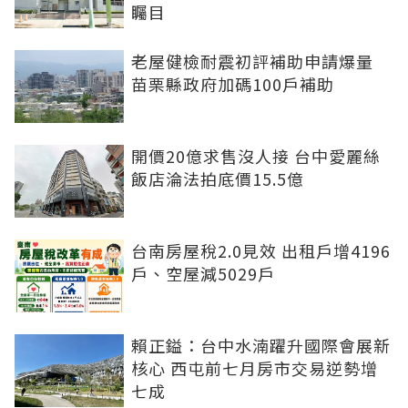
矚目
老屋健檢耐震初評補助申請爆量
苗栗縣政府加碼100戶補助
開價20億求售沒人接 台中愛麗絲
飯店淪法拍底價15.5億
台南房屋稅2.0見效 出租戶增4196
戶、空屋減5029戶
賴正鎰：台中水湳躍升國際會展新
核心 西屯前七月房市交易逆勢增
七成