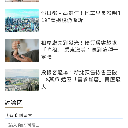
假日都回高雄住！他拿里長證明爭
197萬退稅仍敗訴
租屋處亮到發光！優質房客想求
「降租」 房東激賞：遇到這種一
定降
投機客退場！新北預售待售量破
1.8萬戶 這區「需求斷層」賣壓最
大
討論區
共有
0
則留言