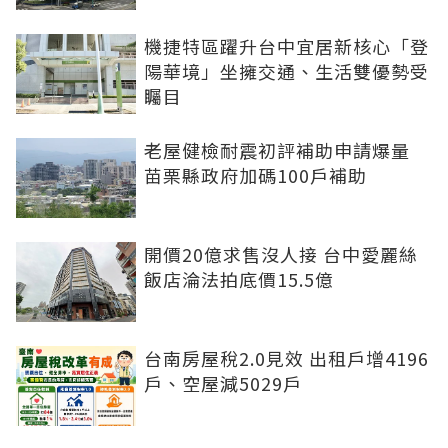
機捷特區躍升台中宜居新核心「登
陽華境」坐擁交通、生活雙優勢受
矚目
老屋健檢耐震初評補助申請爆量
苗栗縣政府加碼100戶補助
開價20億求售沒人接 台中愛麗絲
飯店淪法拍底價15.5億
台南房屋稅2.0見效 出租戶增4196
戶、空屋減5029戶