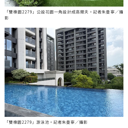
「雙橡園2279」公設花園一角設計成高爾夫。記者朱曼寧／攝
影
「雙橡園2279」游泳池。記者朱曼寧／攝影