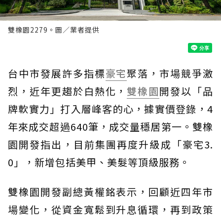
雙橡園2279。圖／業者提供
台中市發展許多指標
豪宅
聚落，市場競爭激
烈，近年更趨於白熱化，
雙橡園
開發以「品
牌軟實力」打入層峰客的心，據實價登錄，4
年來成交超過640筆，成交量穩居第一。雙橡
園開發指出，目前集團再度升級成「豪宅3.
0」，新增包括美甲、美髮等頂級服務。
雙橡園開發副總黃權銘表示，回顧近四年市
場變化，從資金寬鬆到升息循環，再到政策