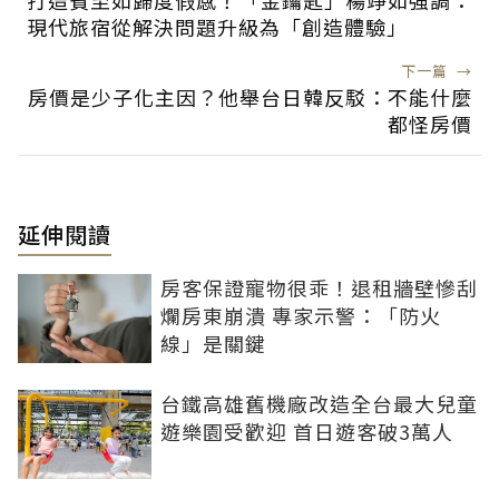
打造賓至如歸度假感！「金鑰匙」楊竫如強調：
現代旅宿從解決問題升級為「創造體驗」
下一篇
→
房價是少子化主因？他舉台日韓反駁：不能什麼
都怪房價
延伸閱讀
房客保證寵物很乖！退租牆壁慘刮
爛房東崩潰 專家示警：「防火
線」是關鍵
台鐵高雄舊機廠改造全台最大兒童
遊樂園受歡迎 首日遊客破3萬人