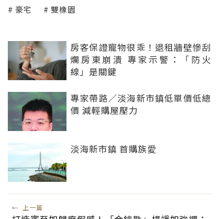
豪宅
雙橡園
房客保證寵物很乖！退租牆壁慘刮
爛房東崩潰 專家示警：「防火
線」是關鍵
專家帶路／淡海新市鎮低單價低總
價 減輕購屋壓力
淡海新市鎮 首購族愛
←
上一篇