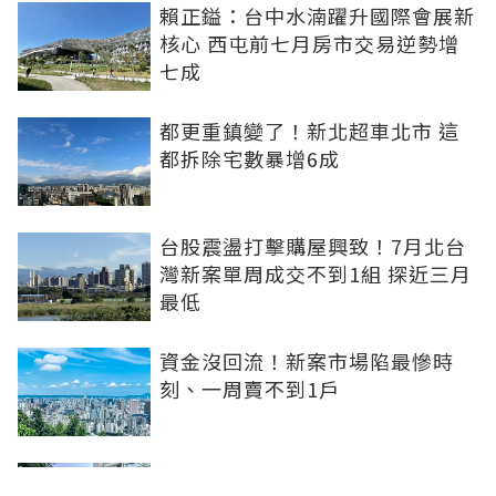
賴正鎰：台中水湳躍升國際會展新
核心 西屯前七月房市交易逆勢增
七成
都更重鎮變了！新北超車北市 這
都拆除宅數暴增6成
台股震盪打擊購屋興致！7月北台
灣新案單周成交不到1組 探近三月
最低
資金沒回流！新案市場陷最慘時
刻、一周賣不到1戶
坤悅開發再砸10億元整併台中七期