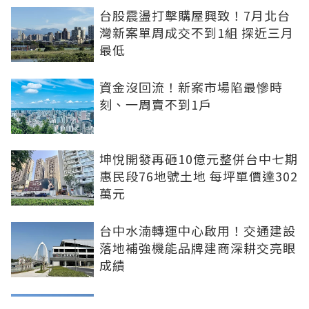
台股震盪打擊購屋興致！7月北台
灣新案單周成交不到1組 探近三月
最低
資金沒回流！新案市場陷最慘時
刻、一周賣不到1戶
坤悅開發再砸10億元整併台中七期
惠民段76地號土地 每坪單價達302
萬元
台中水湳轉運中心啟用！交通建設
落地補強機能品牌建商深耕交亮眼
成績
台北市平面車位連10年狂漲！大安