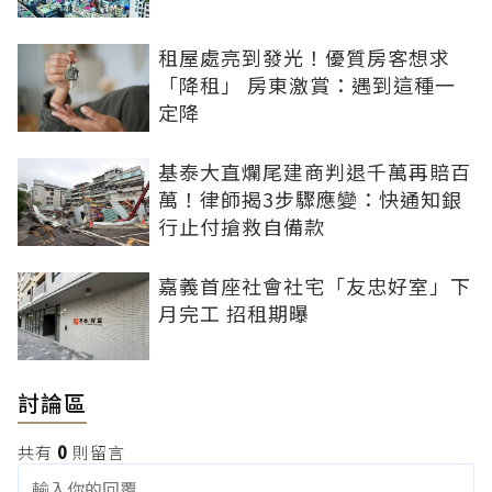
租屋處亮到發光！優質房客想求
「降租」 房東激賞：遇到這種一
定降
基泰大直爛尾建商判退千萬再賠百
萬！律師揭3步驟應變：快通知銀
行止付搶救自備款
嘉義首座社會社宅「友忠好室」下
月完工 招租期曝
討論區
共有
0
則留言