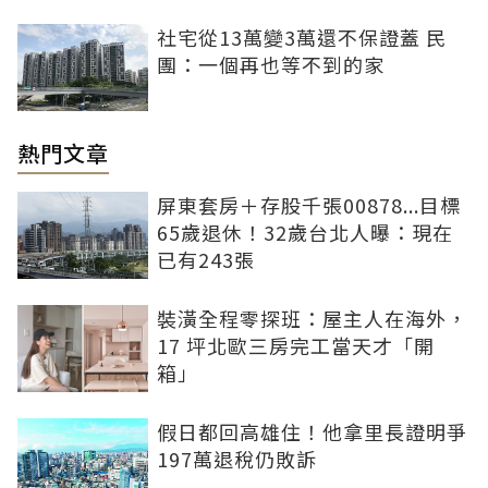
社宅從13萬變3萬還不保證蓋 民
團：一個再也等不到的家
熱門文章
屏東套房＋存股千張00878...目標
65歲退休！32歲台北人曝：現在
已有243張
裝潢全程零探班：屋主人在海外，
17 坪北歐三房完工當天才「開
箱」
假日都回高雄住！他拿里長證明爭
197萬退稅仍敗訴