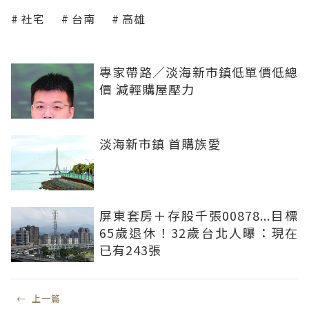
社宅
台南
高雄
專家帶路／淡海新市鎮低單價低總
價 減輕購屋壓力
淡海新市鎮 首購族愛
屏東套房＋存股千張00878...目標
65歲退休！32歲台北人曝：現在
已有243張
←
上一篇