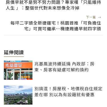
房價早就不是努不努力問題？專家嘆「只能維持
人生 」：整個世代對未來想像全冷掉
下一篇
→
每坪二字頭全新捷運宅！桃園首推「可負擔住
宅」可買可繼承…機捷周邊早就四字頭
延伸閱讀
兆基風波持續延燒 內政部：房
東、房客有疑慮可解約換約
別搞混！房屋稅、地價稅自住規定
差在哪 別以為有設籍就有優惠