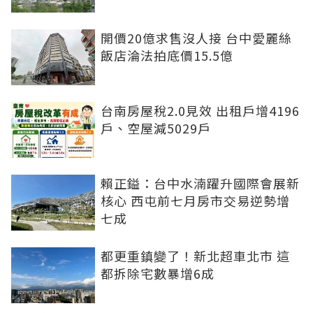
開價20億求售沒人接 台中愛麗絲
飯店淪法拍底價15.5億
台南房屋稅2.0見效 出租戶增4196
戶、空屋減5029戶
賴正鎰：台中水湳躍升國際會展新
核心 西屯前七月房市交易逆勢增
七成
都更重鎮變了！新北超車北市 這
都拆除宅數暴增6成