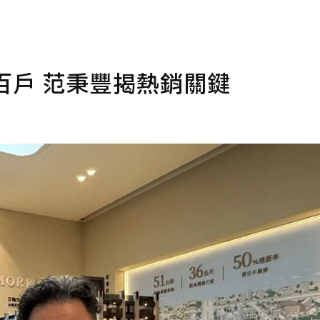
百戶 范秉豐揭熱銷關鍵