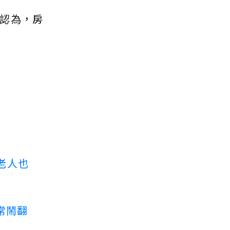
認為，房
老人也
常鬧翻