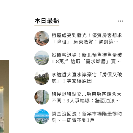
本日最熱
租屋處亮到發光！優質房客想求
「降租」 房東激賞：遇到這種
一定降
投機客退場！新北預售待售量破
1.8萬戶 這區「需求斷層」賣壓
最大
李遠哲大直水岸豪宅「房價又破
底」！專家曝原因
租屋退租點交...房東房客觀念大
不同！3大爭端曝：牆面油漆、
沙發賠償最常鬧翻
資金沒回流！新案市場陷最慘時
刻、一周賣不到1戶