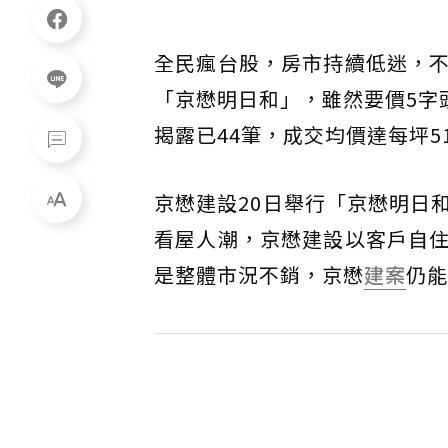
全民瘋台股，房市持續低迷，
「京懋明日和」，雖然要價5字
揭露已44筆，成交均價達每坪5
京懋建設20日舉行「京懋明日
看屋人潮，京懋建設以客戶自
是整體市況不銷，京懋
建案
仍能