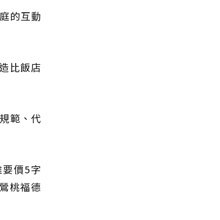
庭的互動
營造比飯店
規範、代
雖要價5字
運鶯桃福德