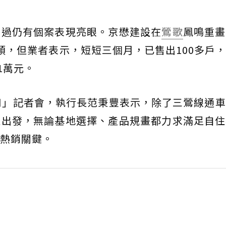
不過仍有個案表現亮眼。京懋建設在
鶯歌
鳳鳴重畫
頭，但業者表示，短短三個月，已售出100多戶
1萬元。
和」記者會，執行長范秉豐表示，除了三鶯線通
住出發，無論基地選擇、產品規畫都力求滿足自住
熱銷關鍵。