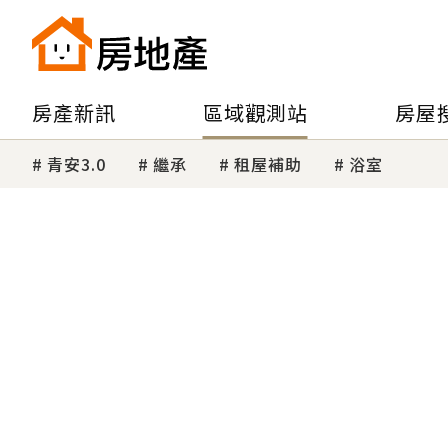
房產新訊
區域觀測站
房屋
青安3.0
繼承
租屋補助
浴室