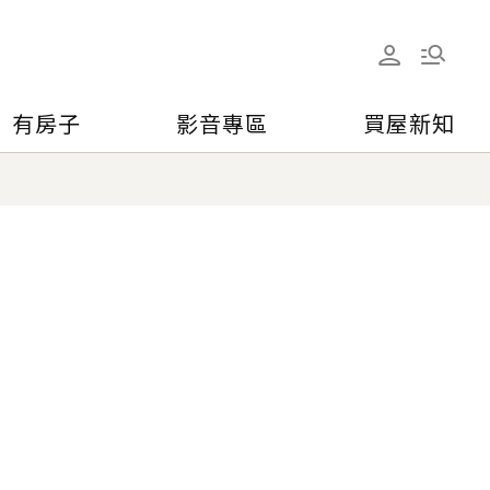
有房子
影音專區
買屋新知