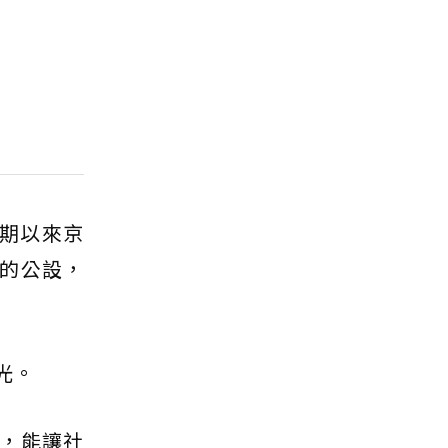
長期以來京
的公設，
光。
，能讓社