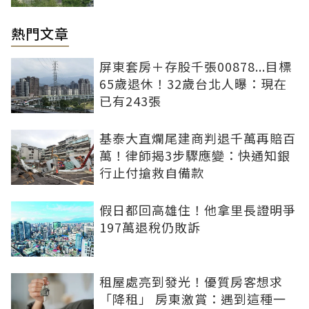
熱門文章
屏東套房＋存股千張00878...目標
65歲退休！32歲台北人曝：現在
已有243張
基泰大直爛尾建商判退千萬再賠百
萬！律師揭3步驟應變：快通知銀
行止付搶救自備款
假日都回高雄住！他拿里長證明爭
197萬退稅仍敗訴
租屋處亮到發光！優質房客想求
「降租」 房東激賞：遇到這種一