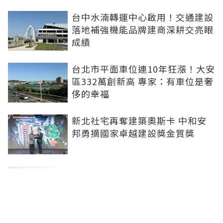
台中水湳轉運中心啟用！交通建設
落地補強機能品牌建商深耕交亮眼
成績
台北市平面車位連10年狂漲！大安
區332萬創新高 專家：有車位是奢
侈的幸福
新北社宅再奪建築奧斯卡 中和安
邦勇摘國家卓越建設獎金質獎
打造信義計畫區永續商辦標竿 南
山信義A26榮獲2026國家卓越建設
獎