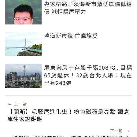
專家帶路／淡海新市鎮低單價低總
價 減輕購屋壓力
淡海新市鎮 首購族愛
屏東套房＋存股千張00878...目標
65歲退休！32歲台北人曝：現在
已有243張
←
上一篇
【開箱】毛胚屋進化史！粉色磁磚是亮點 跟倉
庫住家說掰掰
下一篇
→