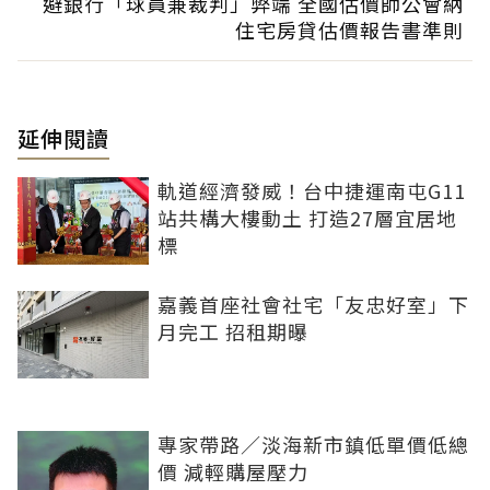
避銀行「球員兼裁判」弊端 全國估價師公會納
住宅房貸估價報告書準則
延伸閱讀
軌道經濟發威！台中捷運南屯G11
站共構大樓動土 打造27層宜居地
標
嘉義首座社會社宅「友忠好室」下
月完工 招租期曝
專家帶路／淡海新市鎮低單價低總
價 減輕購屋壓力