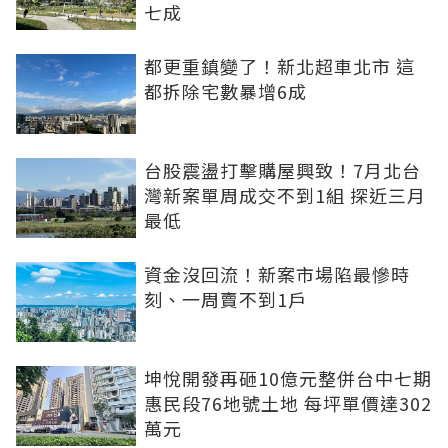
七成
都更重鎮變了！新北超車北市 這
都拆除宅數暴增6成
台股震盪打擊購屋興致！7月北台
灣新案單周成交不到1組 探近三月
最低
資金沒回流！新案市場陷最慘時
刻、一周賣不到1戶
坤悅開發再砸10億元整併台中七期
惠民段76地號土地 每坪單價達302
萬元