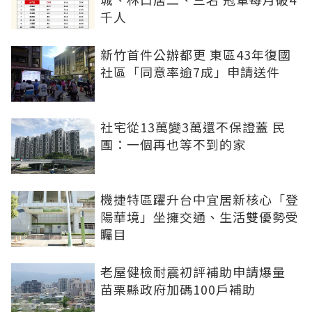
千人
新竹首件公辦都更 東區43年復國
社區「同意率逾7成」申請送件
社宅從13萬變3萬還不保證蓋 民
團：一個再也等不到的家
機捷特區躍升台中宜居新核心「登
陽華境」坐擁交通、生活雙優勢受
矚目
老屋健檢耐震初評補助申請爆量
苗栗縣政府加碼100戶補助