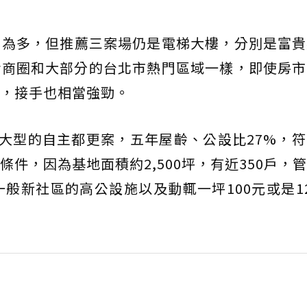
屋為多，但推薦三案場仍是電梯大樓，分別是富貴
活商圈和大部分的台北市熱門區域一樣，即使房市
，接手也相當強勁。
是大型的自主都更案，五年屋齡、公設比27%，
件，因為基地面積約2,500坪，有近350戶，
一般新社區的高公設施以及動輒一坪100元或是1