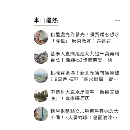
本日最熱
租屋處亮到發光！優質房客想求
「降租」 房東激賞：遇到這種
一定降
基泰大直爛尾建商判退千萬再賠
百萬！律師揭3步驟應變：快通
知銀行止付搶救自備款
投機客退場！新北預售待售量破
1.8萬戶 這區「需求斷層」賣壓
最大
李遠哲大直水岸豪宅「房價又破
底」！專家曝原因
租屋退租點交...房東房客觀念大
不同！3大爭端曝：牆面油漆、
沙發賠償最常鬧翻