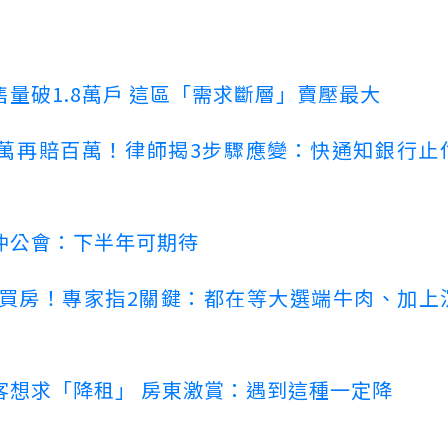
量破1.8萬戶 這區「需求斷層」賣壓最大
萬再賠百萬！律師揭3步驟應變：快通知銀行止
仲公會：下半年可期待
場買房！專家指2關鍵：都在等大選端牛肉、加上
客想求「降租」 房東激賞：遇到這種一定降