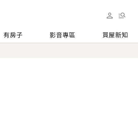
有房子
影音專區
買屋新知