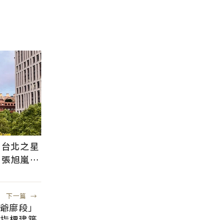
！台北之星
 張旭嵐：
競爭
下一篇
→
爺廍段」
添指標建築