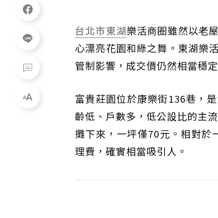
台北市
東湖
樂活商圈雖然以老
心漂亮花園和綠之舞。東湖樂
管制影響，成交價仍然相當穩定
富貴莊園位於康樂街136巷，
齡低、戶數多，低公設比的主流條
攤下來，一坪僅70元。相對於
理費，確實相當吸引人。