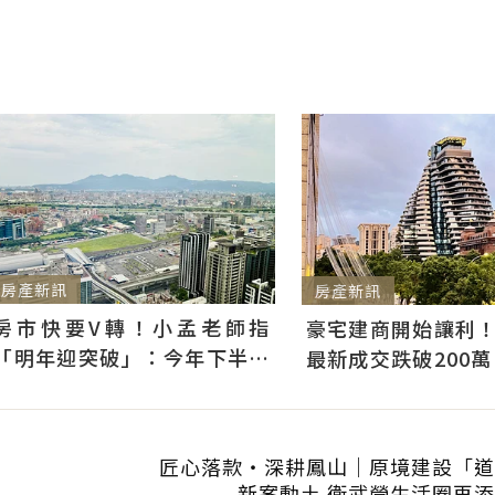
房產新訊
房產新訊
房市快要V轉！小孟老師指
豪宅建商開始讓利
「明年迎突破」：今年下半年
最新成交跌破200萬
是買點...資金僅暫時被AI吸走
市場盤整下豪宅降價
匠心落款・深耕鳳山｜原境建設「道
新案動土 衛武營生活圈再