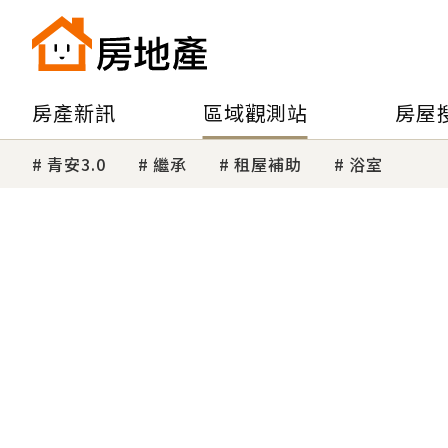
房產新訊
區域觀測站
房屋
青安3.0
繼承
租屋補助
浴室