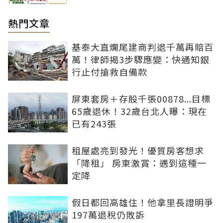
熱門文章
基泰大直爛尾建商判退千萬再賠百
萬！律師揭3步驟應變：快通知銀
行止付搶救自備款
屏東套房＋存股千張00878...目標
65歲退休！32歲台北人曝：現在
已有243張
租屋處亮到發光！優質房客想求
「降租」 房東激賞：遇到這種一
定降
假日都回高雄住！他拿里長證明爭
197萬退稅仍敗訴