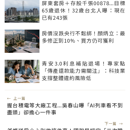
屏東套房＋存股千張00878...目標
65歲退休！32歲台北人曝：現在
已有243張
房價沒跌央行不鬆綁！顏炳立：最
多修正到10%、買方仍可獲利
青安3.0利息補貼退場！專家點
「傳產還款能力需關注」：科技業
支撐整體違約風險低
←
上一篇
握台積電等大廠工程...吳春山曝「AI列車看不到
盡頭」卻擔心一件事
下一篇
→