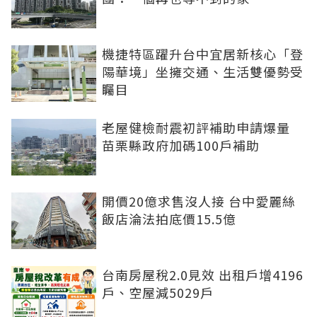
機捷特區躍升台中宜居新核心「登
陽華境」坐擁交通、生活雙優勢受
矚目
老屋健檢耐震初評補助申請爆量
苗栗縣政府加碼100戶補助
開價20億求售沒人接 台中愛麗絲
飯店淪法拍底價15.5億
台南房屋稅2.0見效 出租戶增4196
戶、空屋減5029戶