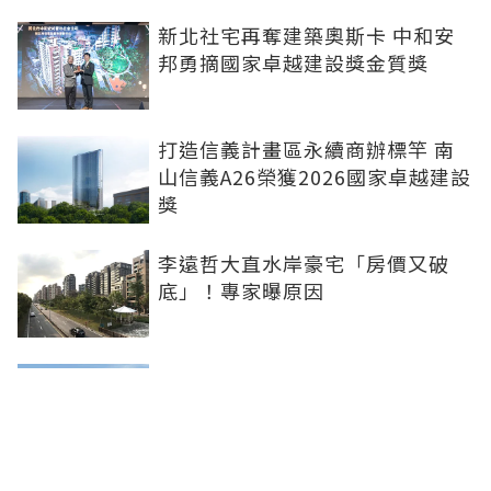
新北社宅再奪建築奧斯卡 中和安
邦勇摘國家卓越建設獎金質獎
打造信義計畫區永續商辦標竿 南
山信義A26榮獲2026國家卓越建設
獎
李遠哲大直水岸豪宅「房價又破
底」！專家曝原因
雙北下半年新案曝 北士科、林
口、南港等5大百億案登場
台南老屋逾43萬戶搶「老宅延壽」