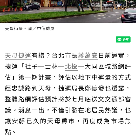
天母街景。圖／中信房屋
天母
捷運
有譜？台北市長
蔣萬安
日前證實，
捷運「社子─士林─
北投
─大同區域路網評
估」第一期計畫，評估以地下中運量的方式
經忠誠路到天母，捷運局長鄭德發也透露，
整體路網評估預計將於七月底送交交通部審
議。消息一出，不僅引發在地居民熱議，也
讓安靜已久的天母房市，再度成為市場焦
點。