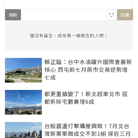
規範
回覆
還沒有留言，成為第一個發言的人吧！
賴正鎰：台中水湳躍升國際會展新
核心 西屯前七月房市交易逆勢增
七成
都更重鎮變了！新北超車北市 這
都拆除宅數暴增6成
台股震盪打擊購屋興致！7月北台
灣新案單周成交不到1組 探近三月