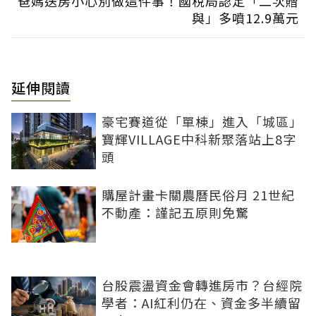
爸媽送房小心別做這件事！國稅局認定「二次贈
與」多噴12.9萬元
延伸閱讀
豪宅賽道從「單棟」進入「城區」
寶輝VILLAGE中科新聚落站上8字
頭
購屋計畫卡關農曆民俗月 21世紀
不動產：謹記五原則免驚
台股震盪資金會轉進房市？台經院
學者：AI紅利仍在、資金多半續留