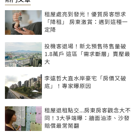
租屋處亮到發光！優質房客想求
「降租」 房東激賞：遇到這種一
定降
投機客退場！新北預售待售量破
1.8萬戶 這區「需求斷層」賣壓最
大
李遠哲大直水岸豪宅「房價又破
底」！專家曝原因
租屋退租點交...房東房客觀念大不
同！3大爭端曝：牆面油漆、沙發
賠償最常鬧翻