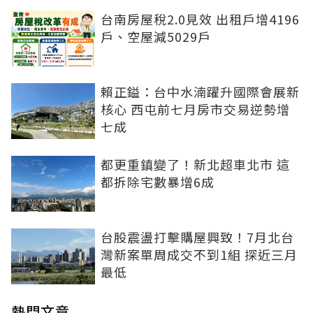
台南房屋稅2.0見效 出租戶增4196
戶、空屋減5029戶
賴正鎰：台中水湳躍升國際會展新
核心 西屯前七月房市交易逆勢增
七成
都更重鎮變了！新北超車北市 這
都拆除宅數暴增6成
台股震盪打擊購屋興致！7月北台
灣新案單周成交不到1組 探近三月
最低
熱門文章