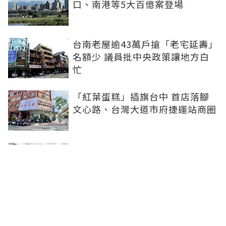
口、南港等5大百億案登場
台南老屋逾43萬戶搶「老宅延壽」
名額少 議員批中央政策讓地方白
忙
「紅葉蛋糕」插旗台中 首店落腳
文心路、台灣大道市府捷運站商圈
新北、南投、台南及高雄6中央社
宅招租 14日起申請、明年3月入住
台中單元二「垂直森林聚落」翻轉
豪宅版圖 預售均價站穩8字頭