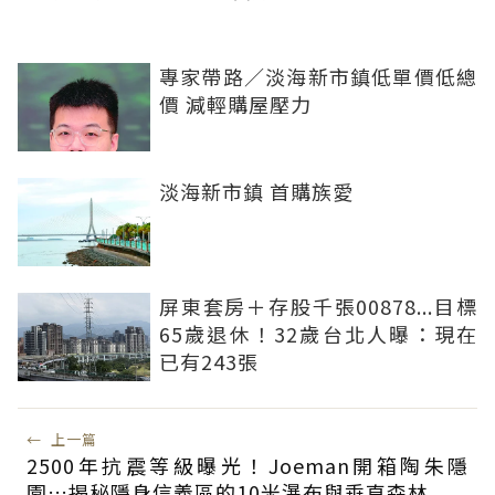
專家帶路／淡海新市鎮低單價低總
價 減輕購屋壓力
淡海新市鎮 首購族愛
屏東套房＋存股千張00878...目標
65歲退休！32歲台北人曝：現在
已有243張
←
上一篇
2500年抗震等級曝光！Joeman開箱陶朱隱
園…揭秘隱身信義區的10米瀑布與垂直森林