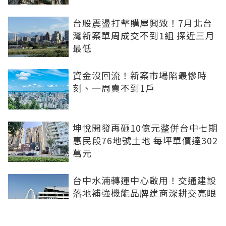
台股震盪打擊購屋興致！7月北台
灣新案單周成交不到1組 探近三月
最低
資金沒回流！新案市場陷最慘時
刻、一周賣不到1戶
坤悅開發再砸10億元整併台中七期
惠民段76地號土地 每坪單價達302
萬元
台中水湳轉運中心啟用！交通建設
落地補強機能品牌建商深耕交亮眼
成績