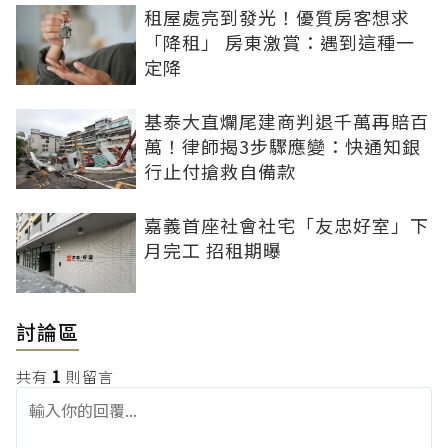
租屋處亮到發光！優質房客想求
「降租」 房東激賞：遇到這種一
定降
基泰大直爛尾建商判退千萬再賠百
萬！律師揭3步驟應變：快通知銀
行止付搶救自備款
嘉義首座社會社宅「友忠好室」下
月完工 招租期曝
討論區
共有
1
則留言