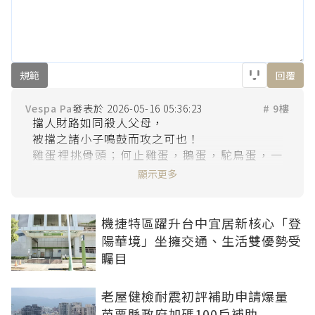
規範
回覆
Vespa Pa
2026-05-16 05:36:23
# 9樓
擋人財路如同殺人父母，

被擋之諸小子鳴鼓而攻之可也！

雞蛋裡挑骨頭；何止雞蛋，鵝蛋，駝鳥蛋，一
樣可以挑骨頭！

顯示更多
機捷特區躍升台中宜居新核心「登
陽華境」坐擁交通、生活雙優勢受
矚目
老屋健檢耐震初評補助申請爆量
苗栗縣政府加碼100戶補助