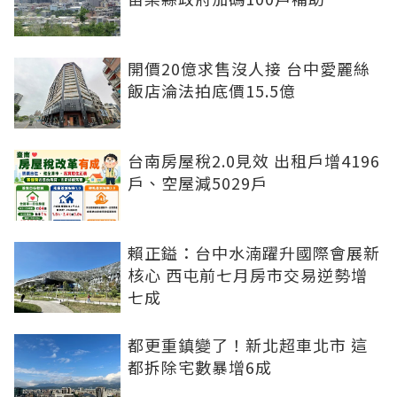
開價20億求售沒人接 台中愛麗絲
飯店淪法拍底價15.5億
台南房屋稅2.0見效 出租戶增4196
戶、空屋減5029戶
賴正鎰：台中水湳躍升國際會展新
核心 西屯前七月房市交易逆勢增
七成
都更重鎮變了！新北超車北市 這
都拆除宅數暴增6成