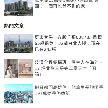
團：一個再也等不到的家
熱門文章
屏東套房＋存股千張00878...目標
65歲退休！32歲台北人曝：現在
已有243張
裝潢全程零探班：屋主人在海外，
17 坪北歐三房完工當天才「開
箱」
假日都回高雄住！他拿里長證明爭
197萬退稅仍敗訴