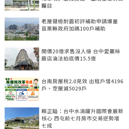
矚目
老屋健檢耐震初評補助申請爆量
苗栗縣政府加碼100戶補助
開價20億求售沒人接 台中愛麗絲
飯店淪法拍底價15.5億
台南房屋稅2.0見效 出租戶增4196
戶、空屋減5029戶
賴正鎰：台中水湳躍升國際會展新
核心 西屯前七月房市交易逆勢增
七成