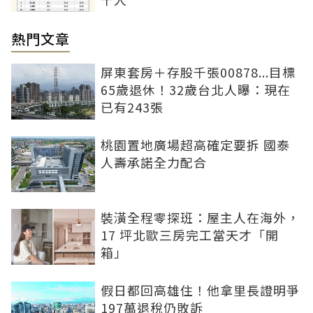
熱門文章
屏東套房＋存股千張00878...目標
65歲退休！32歲台北人曝：現在
已有243張
桃園置地廣場超高確定要拆 國泰
人壽承諾全力配合
裝潢全程零探班：屋主人在海外，
17 坪北歐三房完工當天才「開
箱」
假日都回高雄住！他拿里長證明爭
197萬退稅仍敗訴