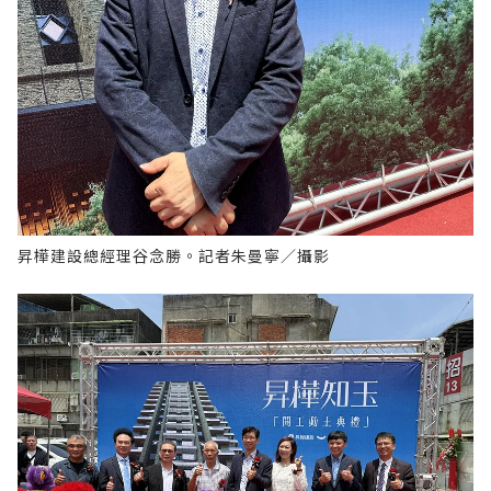
昇樺建設總經理谷念勝。記者朱曼寧／攝影