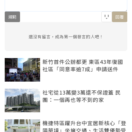
規範
回覆
還沒有留言，成為第一個發言的人吧！
新竹首件公辦都更 東區43年復國
社區「同意率逾7成」申請送件
社宅從13萬變3萬還不保證蓋 民
團：一個再也等不到的家
機捷特區躍升台中宜居新核心「登
陽華境」坐擁交通、生活雙優勢受