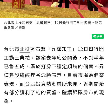
台北市北投區石盤「昇樺知玉」12日舉行開工動土典禮。記者
朱曼寧／攝影
台北市
北投
區石盤「昇樺知玉」12日舉行開
工動土典禮，該案去年底公開後，不到半年
已售五成，屬於打房下穩定順銷的個案。昇
樺建設總經理谷念勝表示，目前市場為個案
表現，而
台股
投資熱潮前所未見，近期開始
有部分獲利了結的買盤，陸續歸隊
房市
的現
象。