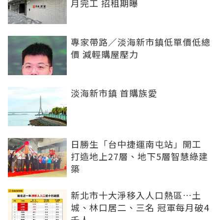
月完工 招租期曝
專家帶路／淡海新市鎮低單價低總
價 減輕購屋壓力
淡海新市鎮 首購族愛
日勝生「台中捷運南屯站」開工
打造地上27層、地下5層智慧綠建
築
新北市十大淨移入人口熱區…土
城、林口居二、三名 冠軍每月破4
千人