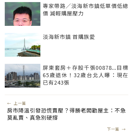
專家帶路／淡海新市鎮低單價低總
價 減輕購屋壓力
淡海新市鎮 首購族愛
屏東套房＋存股千張00878...目標
65歲退休！32歲台北人曝：現在
已有243張
←
上一篇
房市降溫引發恐慌賣壓？得勝老闆勸屋主：不急
莫亂賣、真急別硬撐
下一篇
→