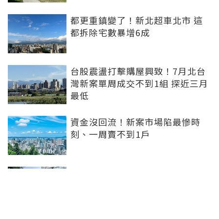
都更重鎮變了！新北超車北市 這
都拆除宅數暴增6成
台股震盪打擊購屋興致！7月北台
灣新案單周成交不到1組 探近三月
最低
資金沒回流！新案市場陷最慘時
刻、一周賣不到1戶
坤悅開發再砸10億元整併台中七期
惠民段76地號土地 每坪單價達302
萬元