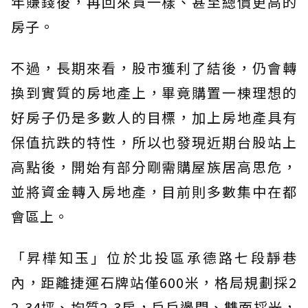
年賺錢後，再回來買一樣、甚至總價更高的
房子。
不過，長期來看，股市獲利了結後，仍會轉
換到實質的房地產上，畢竟購置一棟理想的
好房子仍是多數人的目標，加上房地產具有
保值抗跌的特性，所以也發現近期台股站上
高點後，開始有部分剛需購屋族居高思危，
並將資金轉入房地產，目前則多數集中在都
會區上。
「昇樺知玉」位於北投區承德路七段靜巷
內，距離捷運石牌站僅600米，格局規劃採2
2-34坪、均質2-3房，戶戶邊間、雙面採光，