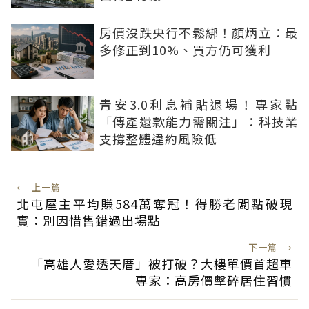
房價沒跌央行不鬆綁！顏炳立：最
多修正到10%、買方仍可獲利
青安3.0利息補貼退場！專家點
「傳產還款能力需關注」：科技業
支撐整體違約風險低
←
上一篇
北屯屋主平均賺584萬奪冠！得勝老闆點破現
實：別因惜售錯過出場點
下一篇
→
「高雄人愛透天厝」被打破？大樓單價首超車
專家：高房價擊碎居住習慣