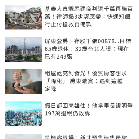
基泰大直爛尾建商判退千萬再賠百
萬！律師揭3步驟應變：快通知銀
行止付搶救自備款
屏東套房＋存股千張00878...目標
65歲退休！32歲台北人曝：現在
已有243張
租屋處亮到發光！優質房客想求
「降租」 房東激賞：遇到這種一
定降
假日都回高雄住！他拿里長證明爭
197萬退稅仍敗訴
投機客退場！新北預售待售量破