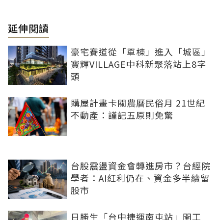
延伸閱讀
豪宅賽道從「單棟」進入「城區」
寶輝VILLAGE中科新聚落站上8字
頭
購屋計畫卡關農曆民俗月 21世紀
不動產：謹記五原則免驚
台股震盪資金會轉進房市？台經院
學者：AI紅利仍在、資金多半續留
股市
日勝生「台中捷運南屯站」開工