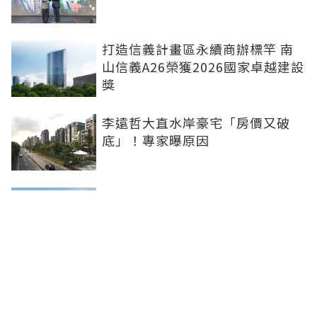
打造信義計畫區永續商辦標竿 南
山信義A26榮獲2026國家卓越建設
獎
李遠哲大直水岸豪宅「房價又破
底」！專家曝原因
雙北下半年新案曝 北士科、林
口、南港等5大百億案登場
台南老屋逾43萬戶搶「老宅延壽」
名額少 議員批中央政策讓地方白
忙