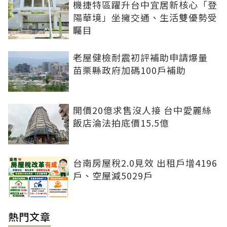
機捷特區躍升台中宜居新核心「登
陽華境」坐擁交通、生活雙優勢受
矚目
老屋健檢耐震初評補助申請爆量
苗栗縣政府加碼100戶補助
開價20億求售沒人接 台中愛麗絲
飯店淪法拍底價15.5億
台南房屋稅2.0見效 出租戶增4196
戶、空屋減5029戶
熱門文章