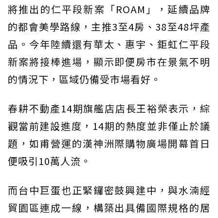
將推出的仁平段新案「ROAM」，延續品牌
的都會美學路線，主推3至4房、38至48坪產
品。今年陸續還有華太、惠宇、鉅虹仁平段
新案將接棒進場，顯示即便房市在景氣不明
的情況下，區域仍備受市場看好。
春耕不動產14期旗艦店店長王裕榮表示，綜
觀當前建設進度，14期的熱度並非僅止於議
題，如甫營運的漢神洲際購物廣場開幕首日
便吸引10萬人流。
而台中巨蛋也正緊鑼密鼓興建中，與水湳經
貿園區連成一線，構築出具備國際規格的居