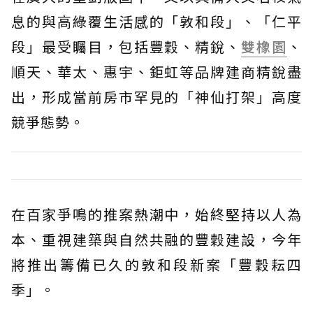
息的與高綠覆生活感的「敦和段」、「仁平
段」最受矚目，包括豐穀、精銳、
雙橡園
、
順天、華太、惠宇、鉅虹等品牌建商精銳盡
出，形成當前房市罕見的「神仙打架」高度
競爭態勢。
在百家爭鳴的推案熱潮中，始終堅持以人為
本、重視建築與自然共融的豐穀建設，今年
將推出籌備已久的敦和段新案「豐穀耘四
季」。