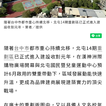
隨著台中市都市重心持續北移，北屯14期重劃區已正式進入建
設收割元年。業者／提供
隨著
台中市
都市重心持續北移，北屯14期
重
劃區
已正式進入建設收割元年，在漢神洲際
購物廣場開幕與北屯國民暨兒童運動中心預
計6月啟用的雙重帶動下，區域發展動能快速
升溫，更成為品牌建商展現建築實力的頂尖
戰場。
在廣大的重劃版圖中，又以具備人文名校氣