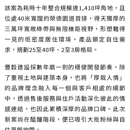
該案為耗時十年整合規模達1,410坪角地，且
位處40米寬闊的榮德園道首排，得天獨厚的
三萬坪寬敞綠帶與無限棟距視野，形塑難得
一見的低密度居住環境。產品鎖定自住需
求，規劃25至40坪、2至3房格局。
豐穀建設採數年磨一劍的穩健開發節奏，除
了重視土地與建築本身，也將「厚栽人情」
的品牌理念融入每一個與客戶相處的細節
中，透過售後服務與住戶活動深化彼此的情
感連結，也因此累積深厚的品牌口碑。此次
新案尚在醞釀階段，便已吸引大批粉絲與自
住買盤詢問。