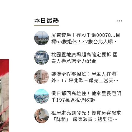
本日最熱
屏東套房＋存股千張00878...目
標65歲退休！32歲台北人曝：
現在已有243張
桃園置地廣場超高確定要拆 國
泰人壽承諾全力配合
裝潢全程零探班：屋主人在海
外，17 坪北歐三房完工當天才
「開箱」
假日都回高雄住！他拿里長證明
爭197萬退稅仍敗訴
租屋處亮到發光！優質房客想求
「降租」 房東激賞：遇到這種
一定降