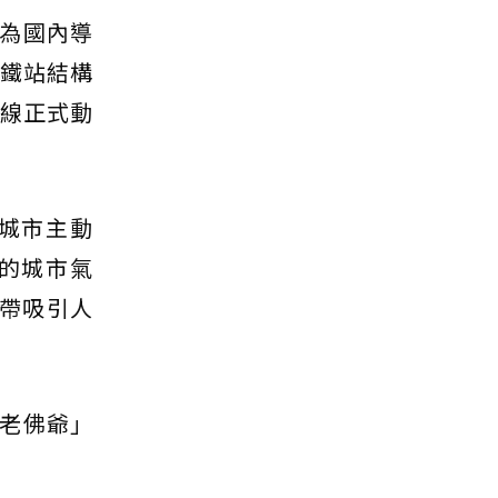
為國內導
高鐵站結構
藍線正式動
城市主動
的城市氣
一帶吸引人
老佛爺」