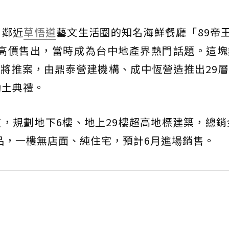
、鄰近
草悟道
藝文生活圈的知名海鮮餐廳「89帝王
億元高價售出，當時成為台中地產界熱門話題。這
將推案，由鼎泰營建機構、成中恆營造推出29
動土典禮。
，規劃地下6樓、地上29樓超高地標建築，總銷
產品，一樓無店面、純住宅，預計6月進場銷售。