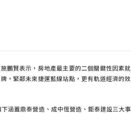
長施鵬賢表示，房地產最主要的二個關鍵性因素就
門牌，緊鄰未來捷運藍線站點，更有軌道經濟的效
，旗下涵蓋鼎泰營造、成中恆營造、鉅泰建設三大