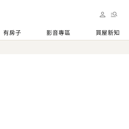
有房子
影音專區
買屋新知