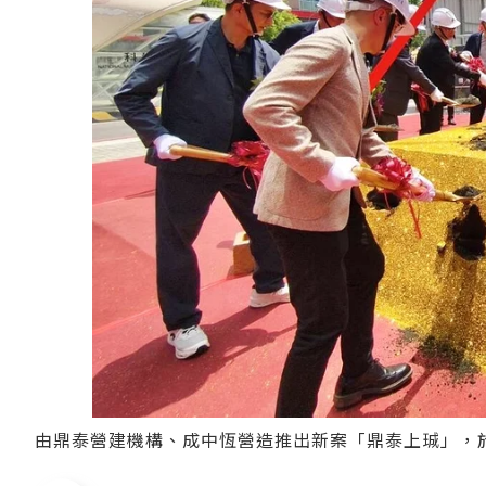
由鼎泰營建機構、成中恆營造推出新案「鼎泰上珹」，於