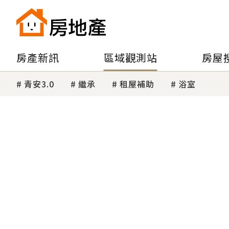
房產新訊
區域觀測站
房屋
青安3.0
繼承
租屋補助
浴室