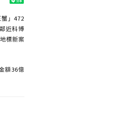
蟹」472
塊鄰近科博
層地標新案
金額36億