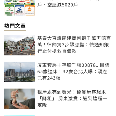
戶、空屋減5029戶
熱門文章
基泰大直爛尾建商判退千萬再賠百
萬！律師揭3步驟應變：快通知銀
行止付搶救自備款
屏東套房＋存股千張00878...目標
65歲退休！32歲台北人曝：現在
已有243張
租屋處亮到發光！優質房客想求
「降租」 房東激賞：遇到這種一
定降