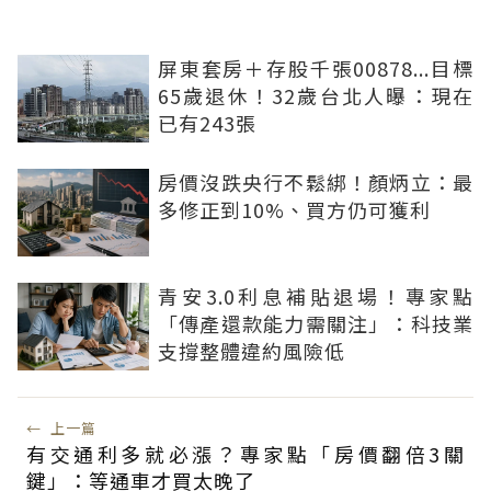
屏東套房＋存股千張00878...目標
65歲退休！32歲台北人曝：現在
已有243張
房價沒跌央行不鬆綁！顏炳立：最
多修正到10%、買方仍可獲利
青安3.0利息補貼退場！專家點
「傳產還款能力需關注」：科技業
支撐整體違約風險低
←
上一篇
有交通利多就必漲？專家點「房價翻倍3關
鍵」：等通車才買太晚了