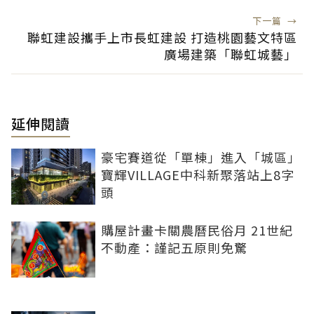
下一篇
→
聯虹建設攜手上市長虹建設 打造桃園藝文特區
廣場建築「聯虹城藝」
延伸閱讀
豪宅賽道從「單棟」進入「城區」
寶輝VILLAGE中科新聚落站上8字
頭
購屋計畫卡關農曆民俗月 21世紀
不動產：謹記五原則免驚