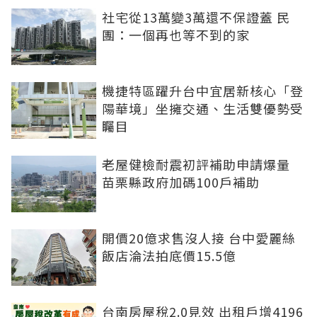
社宅從13萬變3萬還不保證蓋 民
團：一個再也等不到的家
機捷特區躍升台中宜居新核心「登
陽華境」坐擁交通、生活雙優勢受
矚目
老屋健檢耐震初評補助申請爆量
苗栗縣政府加碼100戶補助
開價20億求售沒人接 台中愛麗絲
飯店淪法拍底價15.5億
台南房屋稅2.0見效 出租戶增4196