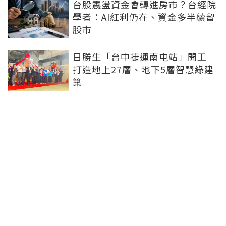
台股震盪資金會轉進房市？台經院
學者：AI紅利仍在、資金多半續留
股市
日勝生「台中捷運南屯站」開工
打造地上27層、地下5層智慧綠建
築