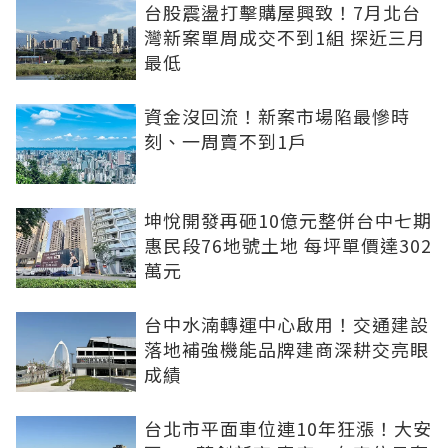
台股震盪打擊購屋興致！7月北台
灣新案單周成交不到1組 探近三月
最低
資金沒回流！新案市場陷最慘時
刻、一周賣不到1戶
坤悅開發再砸10億元整併台中七期
惠民段76地號土地 每坪單價達302
萬元
台中水湳轉運中心啟用！交通建設
落地補強機能品牌建商深耕交亮眼
成績
台北市平面車位連10年狂漲！大安