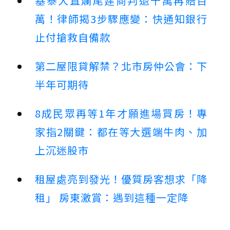
基泰大直爛尾建商判退千萬再賠百
萬！律師揭3步驟應變：快通知銀行
止付搶救自備款
第二屋限貸解禁？北市房仲公會：下
半年可期待
8成民眾再等1年才願進場買房！專
家指2關鍵：都在等大選端牛肉、加
上沉迷股市
租屋處亮到發光！優質房客想求「降
租」 房東激賞：遇到這種一定降