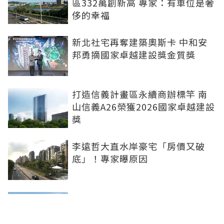
區332萬創新高 專家：有車位是奢
侈的幸福
新北社宅再奪建築奧斯卡 中和安
邦勇摘國家卓越建設獎金質獎
打造信義計畫區永續商辦標竿 南
山信義A26榮獲2026國家卓越建設
獎
李遠哲大直水岸豪宅「房價又破
底」！專家曝原因
雙北下半年新案曝 北士科、林
口、南港等5大百億案登場