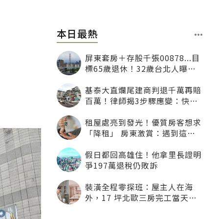
本日最熱
屏東套房＋存股千張00878...目
標65歲退休！32歲台北人曝：
現在已有243張
基泰大直爛尾建商判退千萬再賠
百萬！律師揭3步驟應變：快通
知銀行止付搶救自備款
租屋處亮到發光！優質房客想求
「降租」 房東激賞：遇到這種
一定降
假日都回高雄住！他拿里長證明
爭197萬退稅仍敗訴
裝潢全程零探班：屋主人在海
外，17 坪北歐三房完工當天才
「開箱」