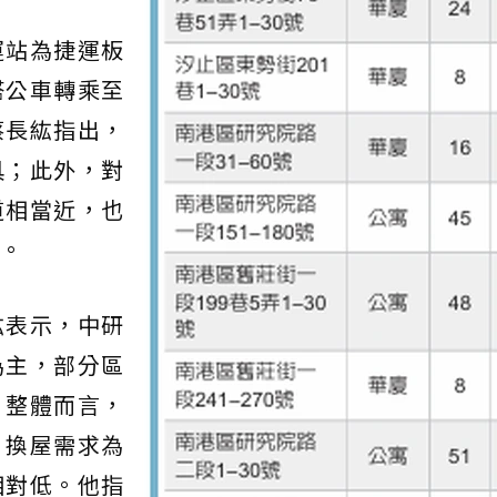
運站為捷運板
搭公車轉乘至
蔡長紘指出，
具；此外，對
道相當近，也
。
紘表示，中研
為主，部分區
。整體而言，
、換屋需求為
相對低。他指