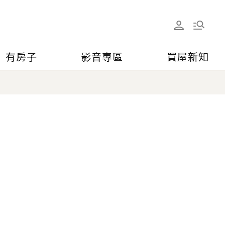
有房子
影音專區
買屋新知