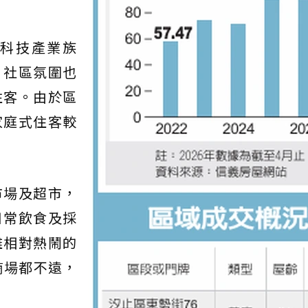
科技產業族
、社區氛圍也
住客。由於區
家庭式住客較
市場及超市，
日常飲食及採
離相對熱鬧的
t商場都不遠，