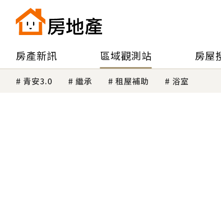
房產新訊
區域觀測站
房屋
青安3.0
繼承
租屋補助
浴室