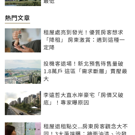
最低
熱門文章
租屋處亮到發光！優質房客想求
「降租」 房東激賞：遇到這種一
定降
投機客退場！新北預售待售量破
1.8萬戶 這區「需求斷層」賣壓最
大
李遠哲大直水岸豪宅「房價又破
底」！專家曝原因
租屋退租點交...房東房客觀念大不
同！3大爭端曝：牆面油漆、沙發