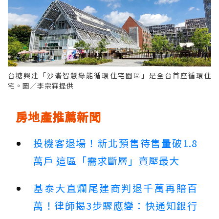
台糖興建「沙崙智慧綠能循環住宅園區」是全台首座循環住
宅。圖／李宗霖提供
房地產推薦新聞
投機客退場！新北預售待售量破1.8
萬戶 這區「需求斷層」賣壓最大
基泰大直爛尾建商判退千萬再賠百
萬！律師揭3步驟應變：快通知銀行