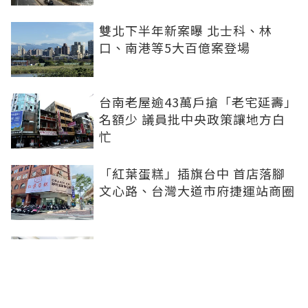
雙北下半年新案曝 北士科、林
口、南港等5大百億案登場
台南老屋逾43萬戶搶「老宅延壽」
名額少 議員批中央政策讓地方白
忙
「紅葉蛋糕」插旗台中 首店落腳
文心路、台灣大道市府捷運站商圈
新北、南投、台南及高雄6中央社
宅招租 14日起申請、明年3月入住