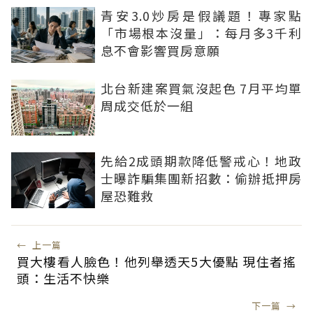
青安3.0炒房是假議題！專家點
「市場根本沒量」：每月多3千利
息不會影響買房意願
北台新建案買氣沒起色 7月平均單
周成交低於一組
先給2成頭期款降低警戒心！地政
士曝詐騙集團新招數：偷辦抵押房
屋恐難救
←
上一篇
買大樓看人臉色！他列舉透天5大優點 現住者搖
頭：生活不快樂
下一篇
→