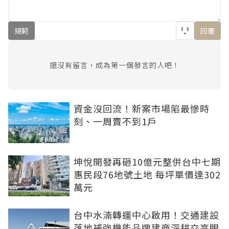
規範
回覆
還沒有留言，成為第一個發言的人吧！
資金沒回流！新案市場陷最慘時
刻、一周賣不到1戶
坤悅開發再砸10億元整併台中七期
惠民段76地號土地 每坪單價達302
萬元
台中水湳轉運中心啟用！交通建設
落地補強機能品牌建商深耕交亮眼