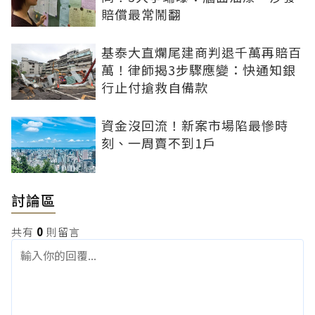
賠償最常鬧翻
基泰大直爛尾建商判退千萬再賠百
萬！律師揭3步驟應變：快通知銀
行止付搶救自備款
資金沒回流！新案市場陷最慘時
刻、一周賣不到1戶
討論區
共有
0
則留言