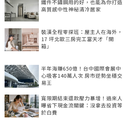
鐵件不鏽鋼用的好，也能為你打造
高質感中性神秘清冷居家
裝潢全程零探班：屋主人在海外，
17 坪北歐三房完工當天才「開
箱」
半年海賺650億！台中國際會展中
心吸客140萬人次 房市逆勢坐穩交
易王
寬限期結束還款壓力暴增！過來人
曝省下現金流關鍵：沒拿去投資等
於白費