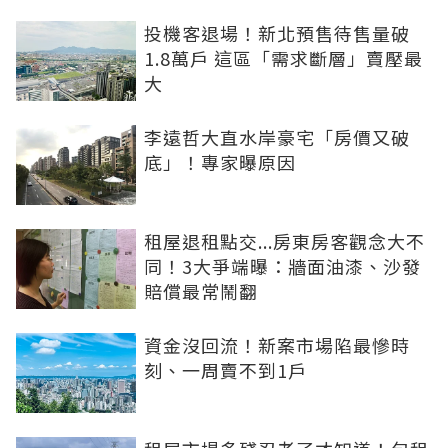
投機客退場！新北預售待售量破
1.8萬戶 這區「需求斷層」賣壓最
大
李遠哲大直水岸豪宅「房價又破
底」！專家曝原因
租屋退租點交...房東房客觀念大不
同！3大爭端曝：牆面油漆、沙發
賠償最常鬧翻
資金沒回流！新案市場陷最慘時
刻、一周賣不到1戶