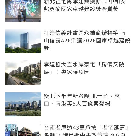
新北社宅再奪建築奧斯卡 中和安
邦勇摘國家卓越建設獎金質獎
打造信義計畫區永續商辦標竿 南
山信義A26榮獲2026國家卓越建設
獎
李遠哲大直水岸豪宅「房價又破
底」！專家曝原因
雙北下半年新案曝 北士科、林
口、南港等5大百億案登場
台南老屋逾43萬戶搶「老宅延壽」
名額少 議員批中央政策讓地方白