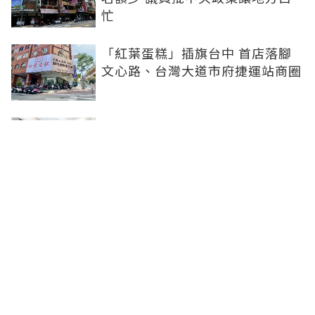
忙
「紅葉蛋糕」插旗台中 首店落腳
文心路、台灣大道市府捷運站商圈
新北、南投、台南及高雄6中央社
宅招租 14日起申請、明年3月入住
台中單元二「垂直森林聚落」翻轉
豪宅版圖 預售均價站穩8字頭
聯合線上公司 著作權所有 ©2025