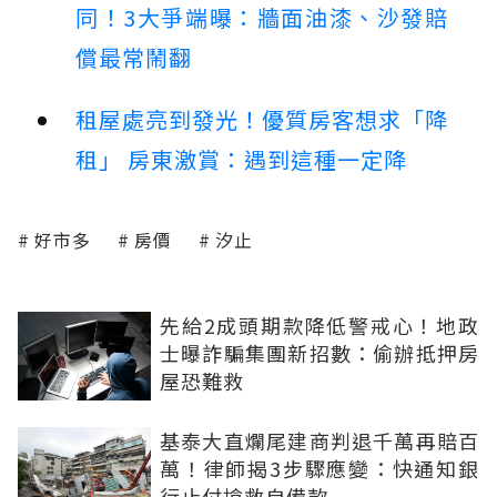
同！3大爭端曝：牆面油漆、沙發賠
償最常鬧翻
租屋處亮到發光！優質房客想求「降
租」 房東激賞：遇到這種一定降
好市多
房價
汐止
先給2成頭期款降低警戒心！地政
士曝詐騙集團新招數：偷辦抵押房
屋恐難救
基泰大直爛尾建商判退千萬再賠百
萬！律師揭3步驟應變：快通知銀
行止付搶救自備款