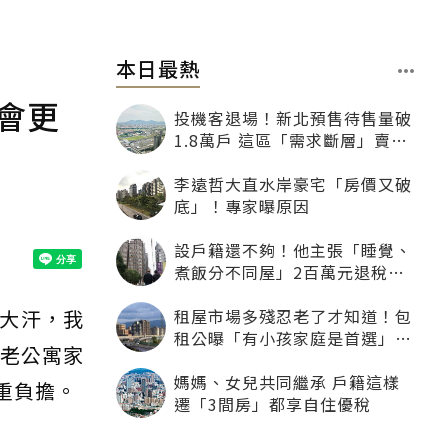
本日最熱
會更
投機客退場！新北預售待售量破
1.8萬戶 這區「需求斷層」賣壓
最大
李遠哲大直水岸豪宅「房價又破
底」！專家曝原因
設戶籍還不夠！他主張「睡覺、
煮飯分不同屋」2百萬元退稅照
樣沒了
租屋市場多殘忍老了才知道！包
大汗，我
租公曝「有小孩家庭是首選」：
多老公寓家
寧可不租老人也別自找麻煩
媽媽、女兒共同繼承 戶籍這樣
重負擔。
遷「3間房」都享自住優稅