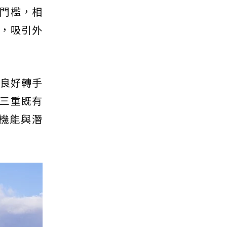
門檻，相
，吸引外
備良好轉手
三重既有
機能與潛