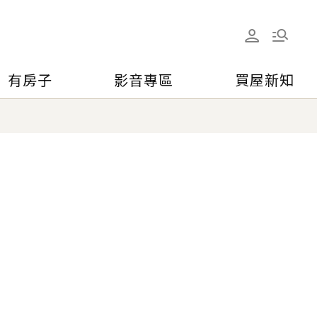
有房子
影音專區
買屋新知