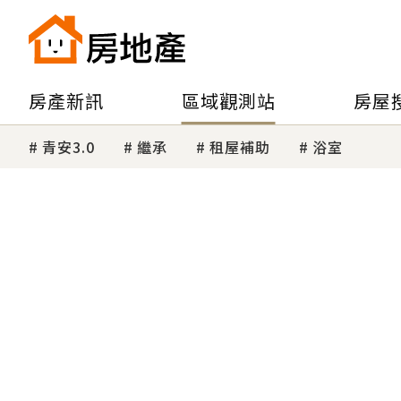
房產新訊
區域觀測站
房屋
青安3.0
繼承
租屋補助
浴室