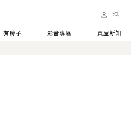
有房子
影音專區
買屋新知