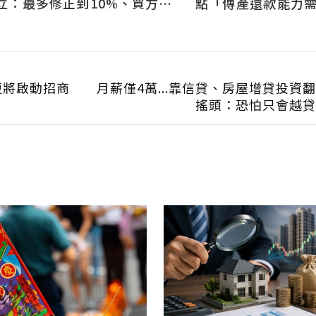
立：最多修正到10%、買方仍
點「傳產還款能力
可獲利
科技業支撐整體違約
更將啟動招商
月薪僅4萬...靠信貸、房屋增貸投資
搖頭：恐怕只會越貸