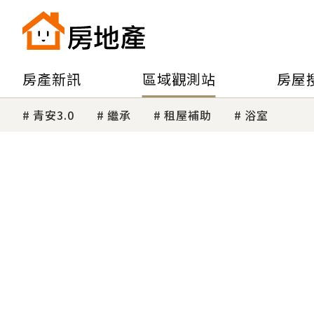
房產新訊
區域觀測站
房屋
青安3.0
繼承
租屋補助
浴室