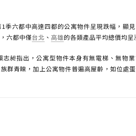
第1季六都中高達四都的公寓物件呈現跌幅，顯見
，六都中僅
台北
、
高雄
的各類產品平均總價均呈
賴志昶指出，公寓型物件本身有無電梯、無物業
輕族群青睞，加上公寓物件普遍高屋齡，如位處蛋