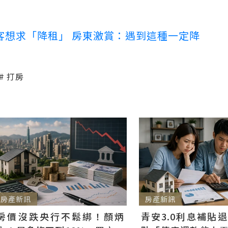
客想求「降租」 房東激賞：遇到這種一定降
打房
房產新訊
房產新訊
房價沒跌央行不鬆綁！顏炳
青安3.0利息補貼