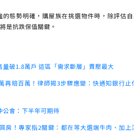
強的態勢明確，購屋族在挑選物件時，除評估自
將是抗跌保值關鍵。
量破1.8萬戶 這區「需求斷層」賣壓最大
萬再賠百萬！律師揭3步驟應變：快通知銀行止
仲公會：下半年可期待
場買房！專家指2關鍵：都在等大選端牛肉、加上