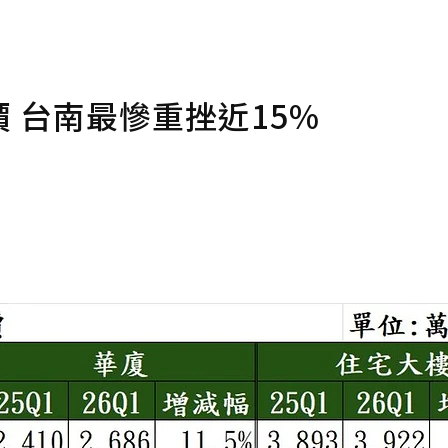
 台南最慘重挫近15%