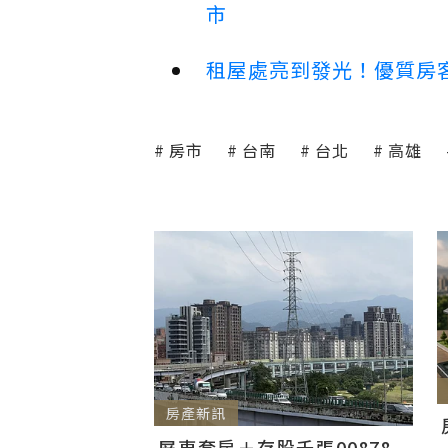
市
租屋處亮到發光！優質房
房市
台南
台北
高雄
房產新訊
屏東套房＋存股千張00878...