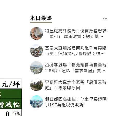
本日最熱
租屋處亮到發光！優質房客想求
「降租」 房東激賞：遇到這種
一定降
基泰大直爛尾建商判退千萬再賠
百萬！律師揭3步驟應變：快通
知銀行止付搶救自備款
投機客退場！新北預售待售量破
1.8萬戶 這區「需求斷層」賣壓
最大
李遠哲大直水岸豪宅「房價又破
底」！專家曝原因
假日都回高雄住！他拿里長證明
爭197萬退稅仍敗訴