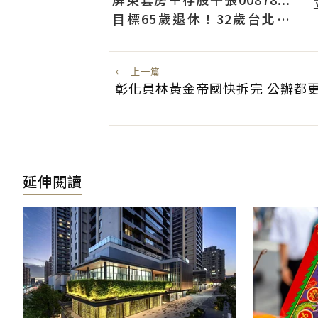
目標65歲退休！32歲台北人
曝：現在已有243張
←
上一篇
彰化員林黃金帝國快拆完 公辦都
延伸閱讀