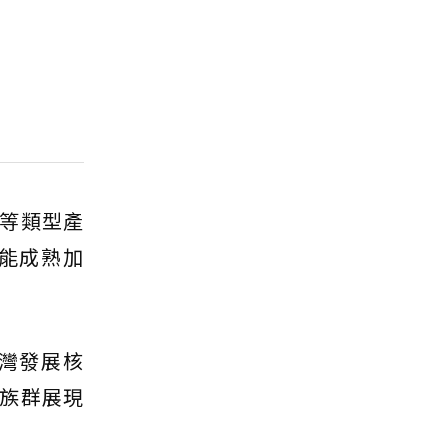
等類型產
能成熟加
灣發展核
族群展現