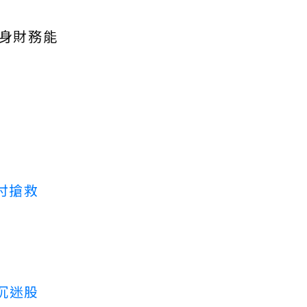
身財務能
付搶救
沉迷股