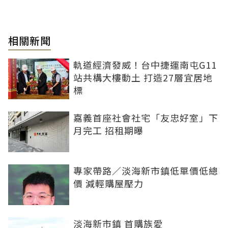
相關新聞
軌道經濟發威！台中捷運南屯G11
站共構大樓動土 打造27層宜居地
標
嘉義首座社會社宅「友忠好室」下
月完工 招租期曝
專家帶路／淡海新市鎮低單價低總
價 減輕購屋壓力
淡海新市鎮 首購族愛