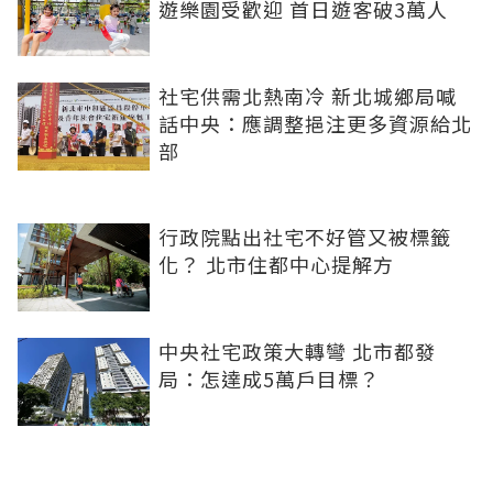
遊樂園受歡迎 首日遊客破3萬人
社宅供需北熱南冷 新北城鄉局喊
話中央：應調整挹注更多資源給北
部
行政院點出社宅不好管又被標籤
化？ 北市住都中心提解方
中央社宅政策大轉彎 北市都發
局：怎達成5萬戶目標？