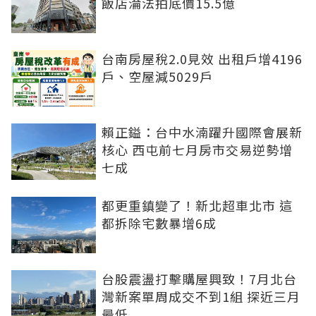
飯店淪法拍底價15.5億
台南房屋稅2.0見效 出租戶增4196
戶、空屋減5029戶
賴正鎰：台中水湳躍升國際會展新
核心 西屯前七月房市交易逆勢增
七成
都更重鎮變了！新北超車北市 這
都拆除宅數暴增6成
台股震盪打擊購屋興致！7月北台
灣新案單周成交不到1組 探近三月
最低