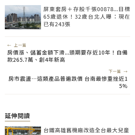
屏東套房＋存股千張00878...目標
65歲退休！32歲台北人曝：現在
已有243張
←
上一篇
房價漲、儲蓄金額下滑...頭期要存近10年！自備
款265.7萬、創4年新高
下一篇
→
房市震盪…這類產品普遍跌價 台南最慘重挫近1
5%
延伸閱讀
台鐵高雄舊機廠改造全台最大兒童