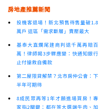
房地產推薦新聞
投機客退場！新北預售待售量破1.8
萬戶 這區「需求斷層」賣壓最大
基泰大直爛尾建商判退千萬再賠百
萬！律師揭3步驟應變：快通知銀行
止付搶救自備款
第二屋限貸解禁？北市房仲公會：下
半年可期待
8成民眾再等1年才願進場買房！專
家指2關鍵：都在等大選端牛肉、加