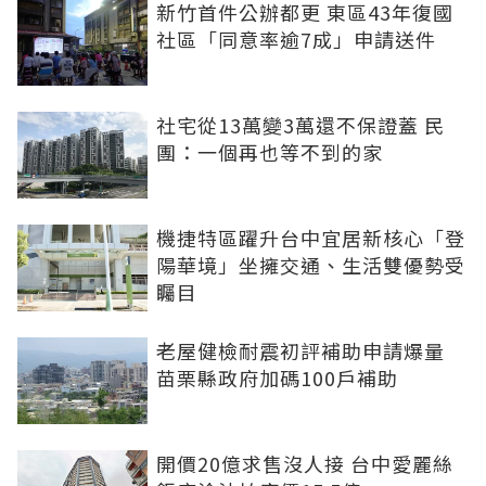
新竹首件公辦都更 東區43年復國
社區「同意率逾7成」申請送件
社宅從13萬變3萬還不保證蓋 民
團：一個再也等不到的家
機捷特區躍升台中宜居新核心「登
陽華境」坐擁交通、生活雙優勢受
矚目
老屋健檢耐震初評補助申請爆量
苗栗縣政府加碼100戶補助
開價20億求售沒人接 台中愛麗絲