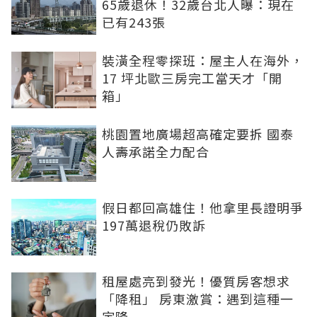
65歲退休！32歲台北人曝：現在
已有243張
裝潢全程零探班：屋主人在海外，
17 坪北歐三房完工當天才「開
箱」
桃園置地廣場超高確定要拆 國泰
人壽承諾全力配合
假日都回高雄住！他拿里長證明爭
197萬退稅仍敗訴
租屋處亮到發光！優質房客想求
「降租」 房東激賞：遇到這種一
定降