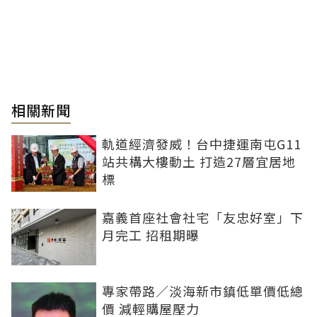
相關新聞
軌道經濟發威！台中捷運南屯G11
站共構大樓動土 打造27層宜居地
標
嘉義首座社會社宅「友忠好室」下
月完工 招租期曝
專家帶路／淡海新市鎮低單價低總
價 減輕購屋壓力