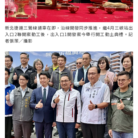
新北捷運三鶯線通車在即，沿線開發同步推進，繼4月三峽站出
入口2聯開案動工後，出入口1開發案今舉行開工動土典禮。記
者張策／攝影