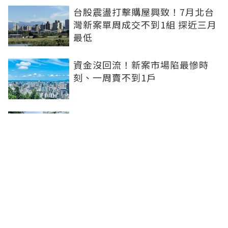
台股震盪打擊購屋興致！7月北台
灣新案單周成交不到1組 探近三月
最低
資金沒回流！新案市場陷最慘時
刻、一周賣不到1戶
坤悅開發再砸10億元整併台中七期
惠民段76地號土地 每坪單價達302
萬元
台中水湳轉運中心啟用！交通建設
落地補強機能品牌建商深耕交亮眼
成績