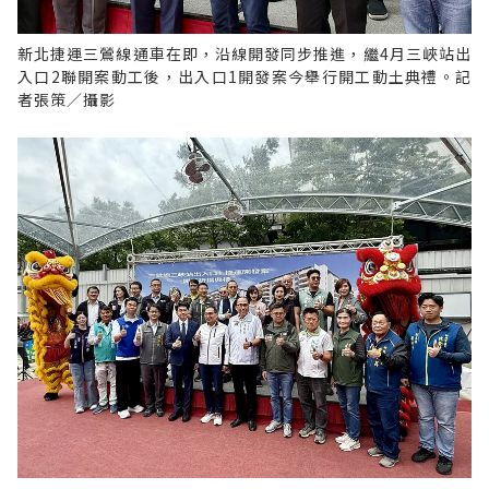
新北捷運三鶯線通車在即，沿線開發同步推進，繼4月三峽站出
入口2聯開案動工後，出入口1開發案今舉行開工動土典禮。記
者張策／攝影