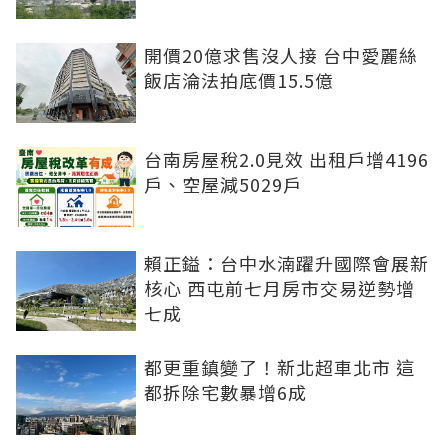
開價20億求售沒人接 台中愛麗絲
飯店淪法拍底價15.5億
台南房屋稅2.0見效 出租戶增4196
戶、空屋減5029戶
賴正鎰：台中水湳躍升國際會展新
核心 西屯前七月房市交易逆勢增
七成
都更重鎮變了！新北超車北市 這
都拆除宅數暴增6成