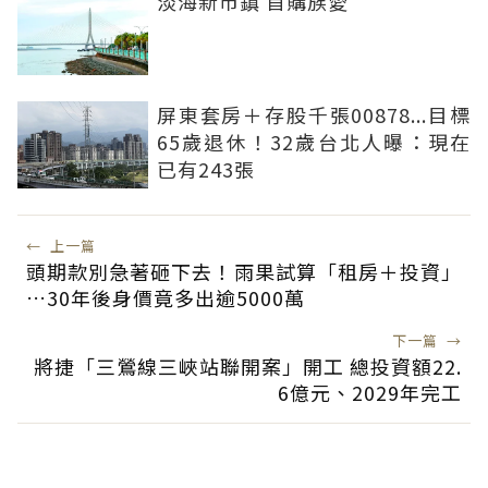
淡海新市鎮 首購族愛
屏東套房＋存股千張00878...目標
65歲退休！32歲台北人曝：現在
已有243張
←
上一篇
頭期款別急著砸下去！雨果試算「租房＋投資」
…30年後身價竟多出逾5000萬
下一篇
→
將捷「三鶯線三峽站聯開案」開工 總投資額22.
6億元、2029年完工