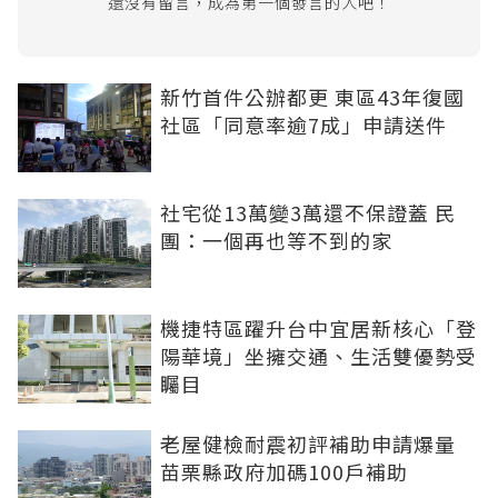
還沒有留言，成為第一個發言的人吧！
新竹首件公辦都更 東區43年復國
社區「同意率逾7成」申請送件
社宅從13萬變3萬還不保證蓋 民
團：一個再也等不到的家
機捷特區躍升台中宜居新核心「登
陽華境」坐擁交通、生活雙優勢受
矚目
老屋健檢耐震初評補助申請爆量
苗栗縣政府加碼100戶補助