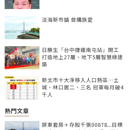
淡海新市鎮 首購族愛
日勝生「台中捷運南屯站」開工
打造地上27層、地下5層智慧綠建
築
新北市十大淨移入人口熱區…土
城、林口居二、三名 冠軍每月破4
千人
熱門文章
屏東套房＋存股千張00878...目標