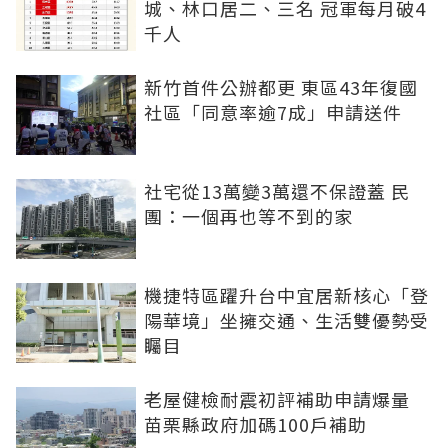
城、林口居二、三名 冠軍每月破4
千人
新竹首件公辦都更 東區43年復國
社區「同意率逾7成」申請送件
社宅從13萬變3萬還不保證蓋 民
團：一個再也等不到的家
機捷特區躍升台中宜居新核心「登
陽華境」坐擁交通、生活雙優勢受
矚目
老屋健檢耐震初評補助申請爆量
苗栗縣政府加碼100戶補助