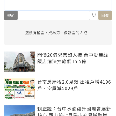
規範
回覆
還沒有留言，成為第一個發言的人吧！
開價20億求售沒人接 台中愛麗絲
飯店淪法拍底價15.5億
台南房屋稅2.0見效 出租戶增4196
戶、空屋減5029戶
賴正鎰：台中水湳躍升國際會展新
核心 西屯前七月房市交易逆勢增