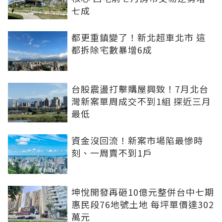
七成
都更重鎮變了！新北超車北市 這
都拆除宅數暴增6成
台股震盪打擊購屋興致！7月北台
灣新案單周成交不到1組 探近三月
最低
資金沒回流！新案市場陷最慘時
刻、一周賣不到1戶
坤悅開發再砸10億元整併台中七期
惠民段76地號土地 每坪單價達302
萬元