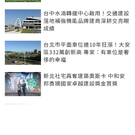
台中水湳轉運中心啟用！交通建設
落地補強機能品牌建商深耕交亮眼
成績
台北市平面車位連10年狂漲！大安
區332萬創新高 專家：有車位是奢
侈的幸福
新北社宅再奪建築奧斯卡 中和安
邦勇摘國家卓越建設獎金質獎
打造信義計畫區永續商辦標竿 南
山信義A26榮獲2026國家卓越建設
獎