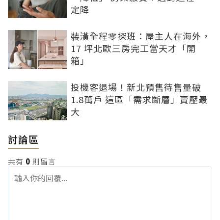
定降
裝潢全程零探班：屋主人在海外，
17 坪北歐三房完工當天才「開
箱」
投機客退場！新北預售待售量破
1.8萬戶 這區「需求斷層」賣壓最
大
討論區
共有
0
則留言