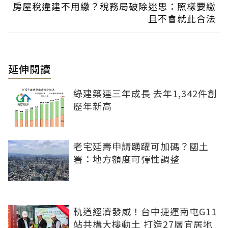
房屋稅違建不用繳？稅務局破除迷思：照樣要繳
且不會就此合法
延伸閱讀
綠建築連三年成長 去年1,342件創
歷年新高
老宅延壽申請踴躍可加碼？國土
署：地方額度可彈性調整
軌道經濟發威！台中捷運南屯G11
站共構大樓動土 打造27層宜居地