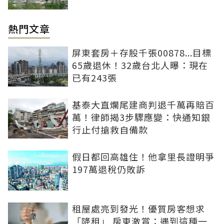
熱門文章
屏東套房＋存股千張00878...目標
65歲退休！32歲台北人曝：現在
已有243張
基泰大直爛尾建商判退千萬再賠百
萬！律師揭3步驟應變：快通知銀
行止付搶救自備款
假日都回高雄住！他拿里長證明爭
197萬退稅仍敗訴
租屋處亮到發光！優質房客想求
「降租」 房東激賞：遇到這種一