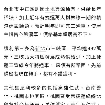
台北市中正區則因
土地
資源稀有，供給長年
稀缺，加上近年有捷運萬大樹林線一期的軌
道建設議題，預計明年即可完工通車，使屋
主惜售心態濃厚，價格基本盤居高不下。
獲利第三多為
新北
市三峽區，平均達492萬
元，三峽北大特區發展成熟供給少，加上捷
運三鶯線今年將通車， 房價有所鞏固，先前
購屋者現在轉手，都有不錯獲利。
其他售屋利較多的包括高雄仁武、台南善
化、桃園市桃園區。桃園區受惠捷運綠線北
段將於今年通車，房價穩定，善化及仁武，