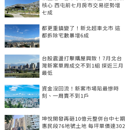
核心 西屯前七月房市交易逆勢增
七成
都更重鎮變了！新北超車北市 這
都拆除宅數暴增6成
台股震盪打擊購屋興致！7月北台
灣新案單周成交不到1組 探近三月
最低
資金沒回流！新案市場陷最慘時
刻、一周賣不到1戶
坤悅開發再砸10億元整併台中七期
惠民段76地號土地 每坪單價達302