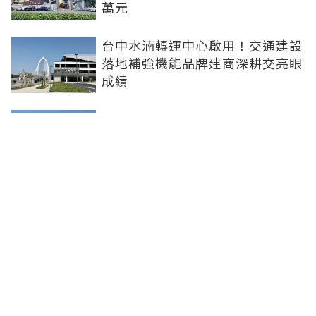
萬元
台中水湳轉運中心啟用！交通建設
落地補強機能品牌建商深耕交亮眼
成績
台北市平面車位連10年狂漲！大安
區332萬創新高 專家：有車位是奢
侈的幸福
新北社宅再奪建築奧斯卡 中和安
邦勇摘國家卓越建設獎金質獎
聯合線上公司 著作權所有 ©2025