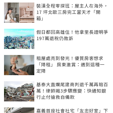
裝潢全程零探班：屋主人在海外，
17 坪北歐三房完工當天才「開
箱」
假日都回高雄住！他拿里長證明爭
197萬退稅仍敗訴
租屋處亮到發光！優質房客想求
「降租」 房東激賞：遇到這種一
定降
基泰大直爛尾建商判退千萬再賠百
萬！律師揭3步驟應變：快通知銀
行止付搶救自備款
嘉義首座社會社宅「友忠好室」下