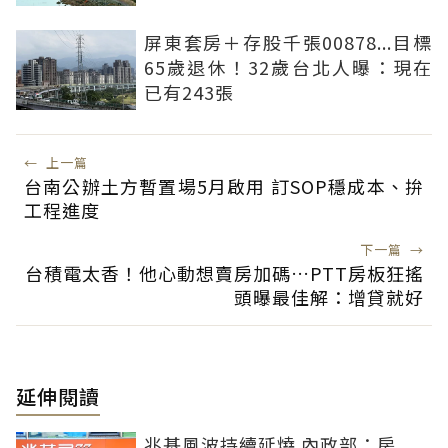
屏東套房＋存股千張00878...目標
65歲退休！32歲台北人曝：現在
已有243張
←
上一篇
台南公辦土方暫置場5月啟用 訂SOP穩成本、拚
工程進度
下一篇
→
台積電太香！他心動想賣房加碼…PTT房板狂搖
頭曝最佳解：增貸就好
延伸閱讀
兆基風波持續延燒 內政部：房