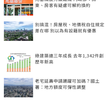
東、房客有疑慮可解約換約
別搞混！房屋稅、地價稅自住規定
差在哪 別以為有設籍就有優惠
綠建築連三年成長 去年1,342件創
歷年新高
老宅延壽申請踴躍可加碼？國土
署：地方額度可彈性調整