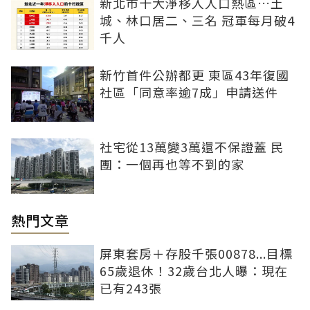
新北市十大淨移入人口熱區…土
城、林口居二、三名 冠軍每月破4
千人
新竹首件公辦都更 東區43年復國
社區「同意率逾7成」申請送件
社宅從13萬變3萬還不保證蓋 民
團：一個再也等不到的家
熱門文章
屏東套房＋存股千張00878...目標
65歲退休！32歲台北人曝：現在
已有243張