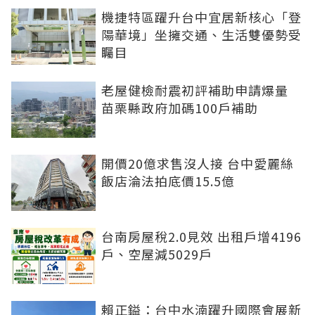
機捷特區躍升台中宜居新核心「登
陽華境」坐擁交通、生活雙優勢受
矚目
老屋健檢耐震初評補助申請爆量
苗栗縣政府加碼100戶補助
開價20億求售沒人接 台中愛麗絲
飯店淪法拍底價15.5億
台南房屋稅2.0見效 出租戶增4196
戶、空屋減5029戶
賴正鎰：台中水湳躍升國際會展新