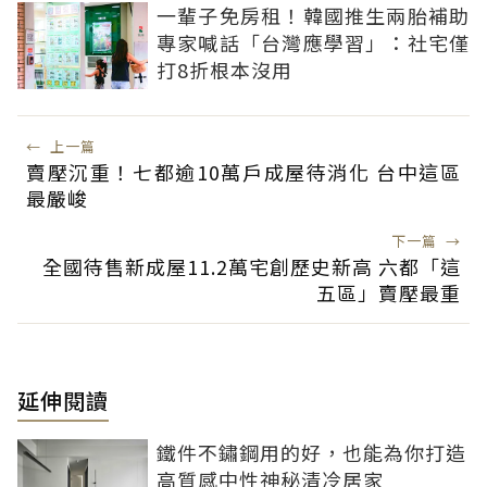
一輩子免房租！韓國推生兩胎補助
專家喊話「台灣應學習」：社宅僅
打8折根本沒用
←
上一篇
賣壓沉重！七都逾10萬戶成屋待消化 台中這區
最嚴峻
下一篇
→
全國待售新成屋11.2萬宅創歷史新高 六都「這
五區」賣壓最重
延伸閱讀
鐵件不鏽鋼用的好，也能為你打造
高質感中性神秘清冷居家