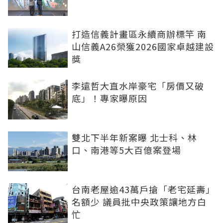
打造信義計畫區永續商辦標竿 南
山信義A26榮獲2026國家卓越建設
獎
李遠哲大直水岸豪宅「房價又破
底」！專家曝原因
雙北下半年新案曝 北士科、林
口、南港等5大百億案登場
台南老屋逾43萬戶搶「老宅延壽」
名額少 議員批中央政策讓地方白
忙