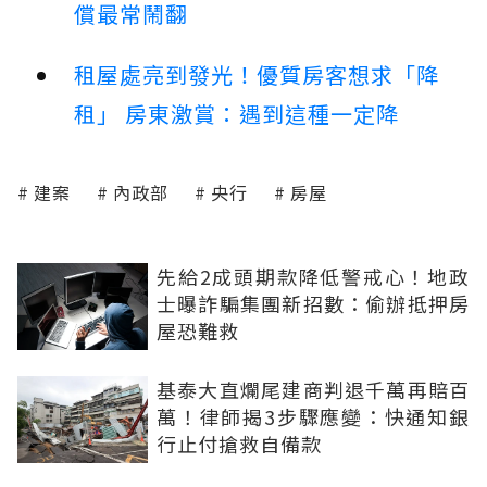
償最常鬧翻
租屋處亮到發光！優質房客想求「降
租」 房東激賞：遇到這種一定降
建案
內政部
央行
房屋
先給2成頭期款降低警戒心！地政
士曝詐騙集團新招數：偷辦抵押房
屋恐難救
基泰大直爛尾建商判退千萬再賠百
萬！律師揭3步驟應變：快通知銀
行止付搶救自備款