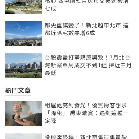
核心 西屯前七月房市交易逆勢增
七成
都更重鎮變了！新北超車北市 這
都拆除宅數暴增6成
台股震盪打擊購屋興致！7月北台
灣新案單周成交不到1組 探近三月
最低
熱門文章
租屋處亮到發光！優質房客想求
「降租」 房東激賞：遇到這種一
定降
投機客退場！新北預售待售量破