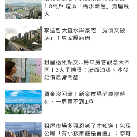
1.8萬戶 這區「需求斷層」賣壓最
大
李遠哲大直水岸豪宅「房價又破
底」！專家曝原因
租屋退租點交...房東房客觀念大不
同！3大爭端曝：牆面油漆、沙發
賠償最常鬧翻
資金沒回流！新案市場陷最慘時
刻、一周賣不到1戶
租屋市場多殘忍老了才知道！包租
公曝「有小孩家庭是首選」：寧可