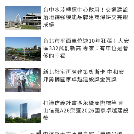
台中水湳轉運中心啟用！交通建設
落地補強機能品牌建商深耕交亮眼
成績
台北市平面車位連10年狂漲！大安
區332萬創新高 專家：有車位是奢
侈的幸福
新北社宅再奪建築奧斯卡 中和安
邦勇摘國家卓越建設獎金質獎
打造信義計畫區永續商辦標竿 南
山信義A26榮獲2026國家卓越建設
獎
李遠哲大直水岸豪宅「房價又破