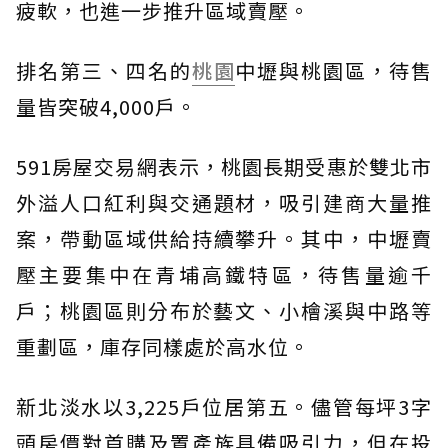
疲軟，也進一步推升區域賣壓。
排名第三、四名的
桃園
中壢與桃園區，待售
量皆突破4,000戶。
591房屋交易網表示，桃園長期受惠於雙北市
外溢人口紅利與交通題材，吸引建商大量推
案，帶動區域供給持續攀升。其中，中壢賣
壓主要集中在青埔高鐵特區，待售量逾千
戶；桃園區則分布於藝文、小檜溪與中路等
重劃區，庫存同樣處於高水位。
新北淡水以3,225戶位居第五。儘管每坪3字
頭房價對首購及置產族具備吸引力，但在投