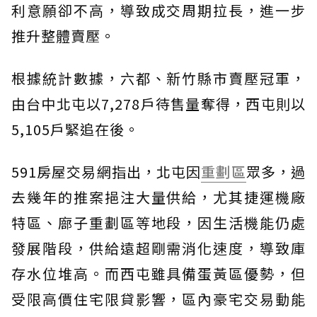
利意願卻不高，導致成交周期拉長，進一步
推升整體賣壓。
根據統計數據，六都、新竹縣市賣壓冠軍，
由台中北屯以7,278戶待售量奪得，西屯則以
5,105戶緊追在後。
591房屋交易網指出，北屯因
重劃區
眾多，過
去幾年的推案挹注大量供給，尤其捷運機廠
特區、廍子重劃區等地段，因生活機能仍處
發展階段，供給遠超剛需消化速度，導致庫
存水位堆高。而西屯雖具備蛋黃區優勢，但
受限高價住宅限貸影響，區內豪宅交易動能