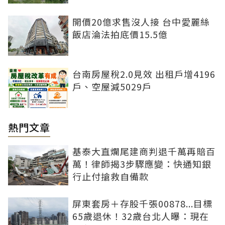
開價20億求售沒人接 台中愛麗絲
飯店淪法拍底價15.5億
台南房屋稅2.0見效 出租戶增4196
戶、空屋減5029戶
熱門文章
基泰大直爛尾建商判退千萬再賠百
萬！律師揭3步驟應變：快通知銀
行止付搶救自備款
屏東套房＋存股千張00878...目標
65歲退休！32歲台北人曝：現在