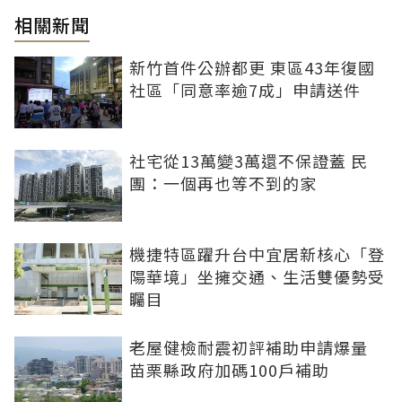
相關新聞
新竹首件公辦都更 東區43年復國
社區「同意率逾7成」申請送件
社宅從13萬變3萬還不保證蓋 民
團：一個再也等不到的家
機捷特區躍升台中宜居新核心「登
陽華境」坐擁交通、生活雙優勢受
矚目
老屋健檢耐震初評補助申請爆量
苗栗縣政府加碼100戶補助