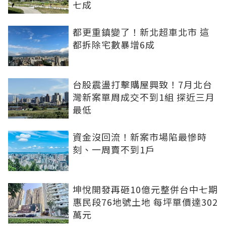
七成
都更重鎮變了！新北超車北市 這
都拆除宅數暴增6成
台股震盪打擊購屋興致！7月北台
灣新案單周成交不到1組 探近三月
最低
資金沒回流！新案市場陷最慘時
刻、一周賣不到1戶
坤悅開發再砸10億元整併台中七期
惠民段76地號土地 每坪單價達302
萬元