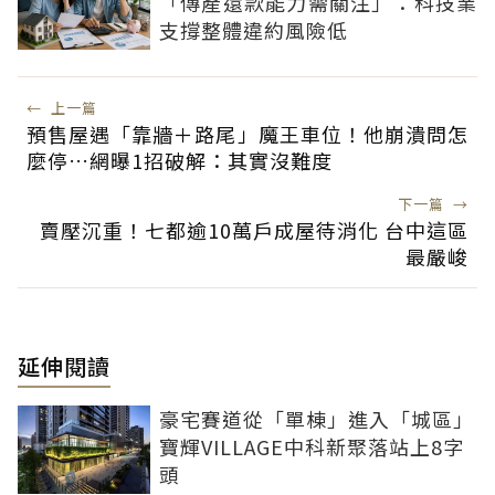
「傳產還款能力需關注」：科技業
支撐整體違約風險低
←
上一篇
預售屋遇「靠牆＋路尾」魔王車位！他崩潰問怎
麼停…網曝1招破解：其實沒難度
下一篇
→
賣壓沉重！七都逾10萬戶成屋待消化 台中這區
最嚴峻
延伸閱讀
豪宅賽道從「單棟」進入「城區」
寶輝VILLAGE中科新聚落站上8字
頭