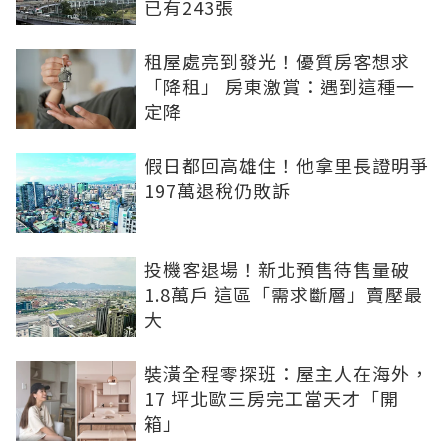
已有243張
租屋處亮到發光！優質房客想求
「降租」 房東激賞：遇到這種一
定降
假日都回高雄住！他拿里長證明爭
197萬退稅仍敗訴
投機客退場！新北預售待售量破
1.8萬戶 這區「需求斷層」賣壓最
大
裝潢全程零探班：屋主人在海外，
17 坪北歐三房完工當天才「開
箱」