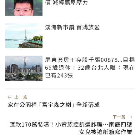
價 減輕購屋壓力
淡海新市鎮 首購族愛
屏東套房＋存股千張00878...目標
65歲退休！32歲台北人曝：現在
已有243張
←
上一篇
家在公園裡 ｢富宇森之樹｣ 全新落成
下一篇
→
匯款170萬裝潢！小資族控訴遭詐騙…家庭四壁
女兒被迫紙箱寫作業