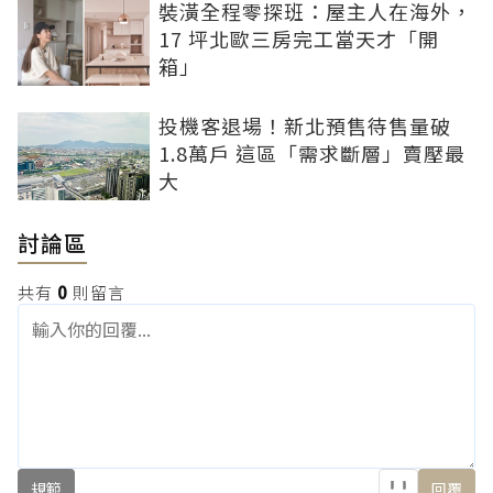
裝潢全程零探班：屋主人在海外，
17 坪北歐三房完工當天才「開
箱」
投機客退場！新北預售待售量破
1.8萬戶 這區「需求斷層」賣壓最
大
討論區
共有
0
則留言
規範
回覆