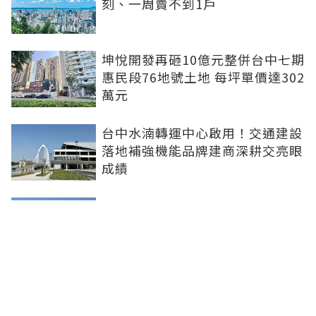
刻、一周賣不到1戶
坤悅開發再砸10億元整併台中七期
惠民段76地號土地 每坪單價達302
萬元
台中水湳轉運中心啟用！交通建設
落地補強機能品牌建商深耕交亮眼
成績
台北市平面車位連10年狂漲！大安
區332萬創新高 專家：有車位是奢
侈的幸福
新北社宅再奪建築奧斯卡 中和安
邦勇摘國家卓越建設獎金質獎