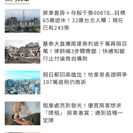
屏東套房＋存股千張00878...目標
65歲退休！32歲台北人曝：現在
已有243張
基泰大直爛尾建商判退千萬再賠百
萬！律師揭3步驟應變：快通知銀
行止付搶救自備款
假日都回高雄住！他拿里長證明爭
197萬退稅仍敗訴
租屋處亮到發光！優質房客想求
「降租」 房東激賞：遇到這種一
定降