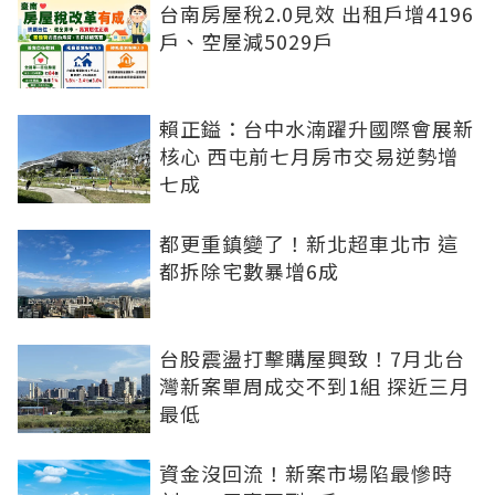
台南房屋稅2.0見效 出租戶增4196
戶、空屋減5029戶
賴正鎰：台中水湳躍升國際會展新
核心 西屯前七月房市交易逆勢增
七成
都更重鎮變了！新北超車北市 這
都拆除宅數暴增6成
台股震盪打擊購屋興致！7月北台
灣新案單周成交不到1組 探近三月
最低
資金沒回流！新案市場陷最慘時