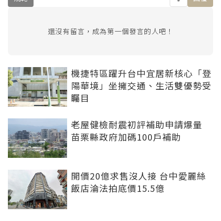
還沒有留言，成為第一個發言的人吧！
機捷特區躍升台中宜居新核心「登
陽華境」坐擁交通、生活雙優勢受
矚目
老屋健檢耐震初評補助申請爆量
苗栗縣政府加碼100戶補助
開價20億求售沒人接 台中愛麗絲
飯店淪法拍底價15.5億