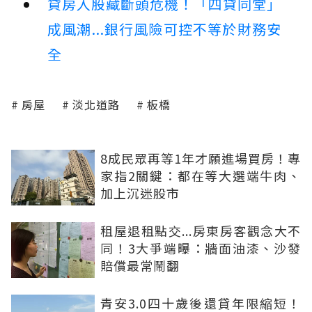
貸房入股藏斷頭危機！「四貸同堂」
成風潮...銀行風險可控不等於財務安
全
房屋
淡北道路
板橋
8成民眾再等1年才願進場買房！專
家指2關鍵：都在等大選端牛肉、
加上沉迷股市
租屋退租點交...房東房客觀念大不
同！3大爭端曝：牆面油漆、沙發
賠償最常鬧翻
青安3.0四十歲後還貸年限縮短！