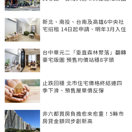
新北、南投、台南及高雄6中央社
宅招租 14日起申請、明年3月入住
台中單元二「垂直森林聚落」翻轉
豪宅版圖 預售均價站穩8字頭
止跌回穩 北市住宅價格終結連四
季下滑、預售屋單價反彈
非六都買房負擔愈來愈重！5縣市
房貸金額同步創新高