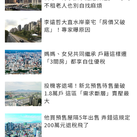
不租老人也別自找麻煩
李遠哲大直水岸豪宅「房價又破
底」！專家曝原因
媽媽、女兒共同繼承 戶籍這樣遷
「3間房」都享自住優稅
投機客退場！新北預售待售量破
1.8萬戶 這區「需求斷層」賣壓最
大
他買預售屋隔5年出售 弄錯這規定
200萬元退稅飛了