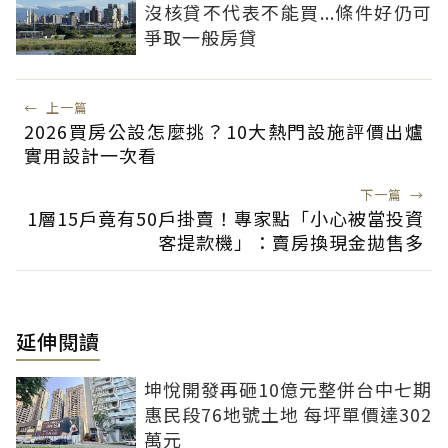
沒核貸不代表不能買...條件好仍可
爭取一般房貸
←
上一篇
2026買房公設怎麼挑？10大熱門設施評價出爐
實用設計一次看
下一篇
→
1層15戶竟有50戶掛賣！專家點「小心被當投資
客提款機」：賣房換現金拋售多
延伸閱讀
坤悅開發再砸10億元整併台中七期
惠民段76地號土地 每坪單價達302
萬元