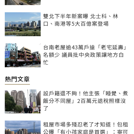
雙北下半年新案曝 北士科、林
口、南港等5大百億案登場
台南老屋逾43萬戶搶「老宅延壽」
名額少 議員批中央政策讓地方白
忙
熱門文章
設戶籍還不夠！他主張「睡覺、煮
飯分不同屋」2百萬元退稅照樣沒
了
租屋市場多殘忍老了才知道！包租
公曝「有小孩家庭是首選」：寧可