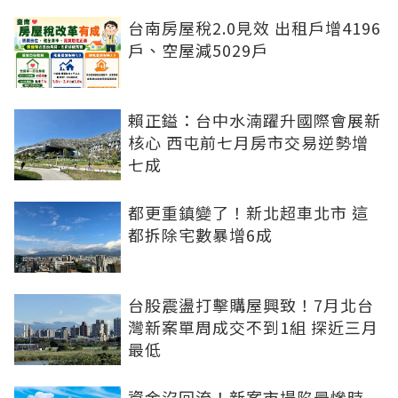
台南房屋稅2.0見效 出租戶增4196
戶、空屋減5029戶
賴正鎰：台中水湳躍升國際會展新
核心 西屯前七月房市交易逆勢增
七成
都更重鎮變了！新北超車北市 這
都拆除宅數暴增6成
台股震盪打擊購屋興致！7月北台
灣新案單周成交不到1組 探近三月
最低
資金沒回流！新案市場陷最慘時