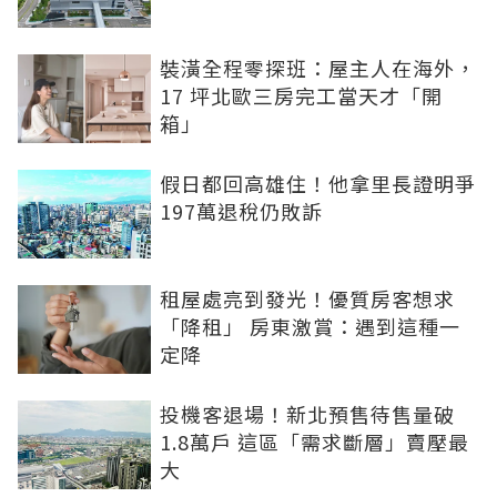
裝潢全程零探班：屋主人在海外，
17 坪北歐三房完工當天才「開
箱」
假日都回高雄住！他拿里長證明爭
197萬退稅仍敗訴
租屋處亮到發光！優質房客想求
「降租」 房東激賞：遇到這種一
定降
投機客退場！新北預售待售量破
1.8萬戶 這區「需求斷層」賣壓最
大