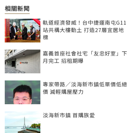
相關新聞
軌道經濟發威！台中捷運南屯G11
站共構大樓動土 打造27層宜居地
標
嘉義首座社會社宅「友忠好室」下
月完工 招租期曝
專家帶路／淡海新市鎮低單價低總
價 減輕購屋壓力
淡海新市鎮 首購族愛