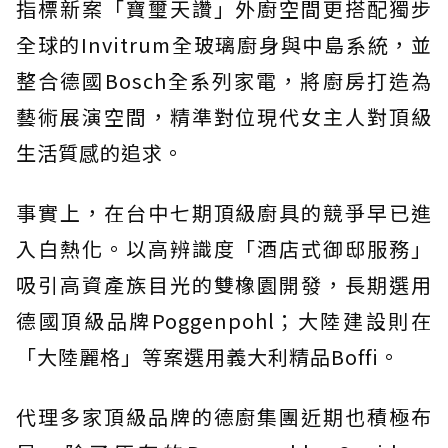
指標新案「寶璽天讚」外廚空間更搭配獨步
全球的Invitrum全玻璃廚身與中島系統，並
整合德國Bosch全系列家電，將廚房打造為
藝術展演空間，精準對位現代女主人對頂級
生活質感的追求。
事實上，在台中七期頂級廚具的競爭早已進
入白熱化。以高辨識度「酒店式御邸服務」
吸引高資產族目光的雙橡園開發，長期選用
德國頂級品牌Poggenpohl；大陸建設則在
「大陸麗格」等案選用義大利精品Boffi。
代理多家頂級品牌的德廚集團近期也積極布