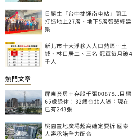
日勝生「台中捷運南屯站」開工
打造地上27層、地下5層智慧綠建
築
新北市十大淨移入人口熱區…土
城、林口居二、三名 冠軍每月破4
千人
熱門文章
屏東套房＋存股千張00878...目標
65歲退休！32歲台北人曝：現在
已有243張
桃園置地廣場超高確定要拆 國泰
人壽承諾全力配合