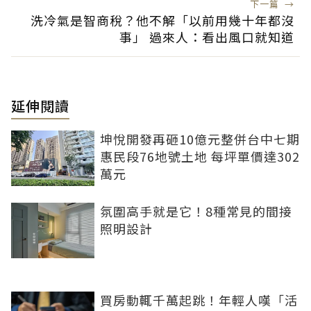
下一篇
→
洗冷氣是智商稅？他不解「以前用幾十年都沒
事」 過來人：看出風口就知道
延伸閱讀
坤悅開發再砸10億元整併台中七期
惠民段76地號土地 每坪單價達302
萬元
氛圍高手就是它！8種常見的間接
照明設計
買房動輒千萬起跳！年輕人嘆「活