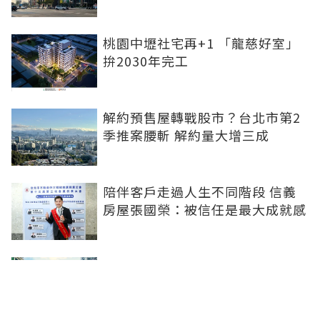
桃園中壢社宅再+1 「龍慈好室」
拚2030年完工
解約預售屋轉戰股市？台北市第2
季推案腰斬 解約量大增三成
陪伴客戶走過人生不同階段 信義
房屋張國榮：被信任是最大成就感
首購買房怕踩雷？安新建經：履約
保證是成家防彈背心