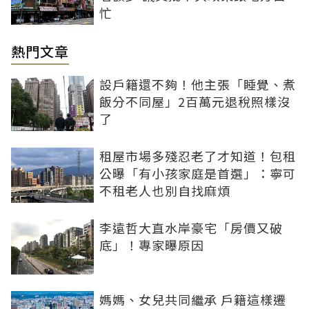
忙
熱門文章
設戶籍還不夠！他主張「睡覺、煮
飯分不同屋」2百萬元退稅照樣沒
了
租屋市場多殘忍老了才知道！包租
公曝「有小孩家庭是首選」：寧可
不租老人也別自找麻煩
李遠哲大直水岸豪宅「房價又破
底」！專家曝原因
媽媽、女兒共同繼承 戶籍這樣遷