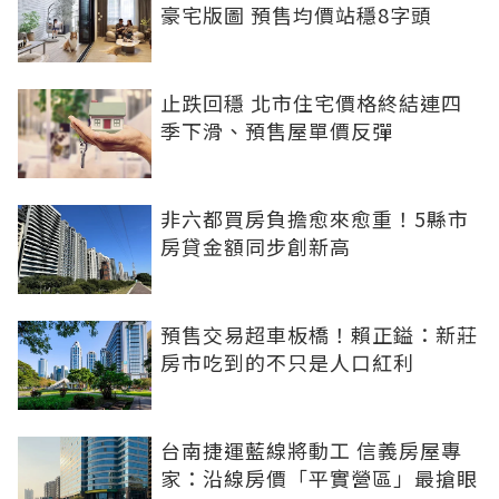
豪宅版圖 預售均價站穩8字頭
止跌回穩 北市住宅價格終結連四
季下滑、預售屋單價反彈
非六都買房負擔愈來愈重！5縣市
房貸金額同步創新高
預售交易超車板橋！賴正鎰：新莊
房市吃到的不只是人口紅利
台南捷運藍線將動工 信義房屋專
家：沿線房價「平實營區」最搶眼