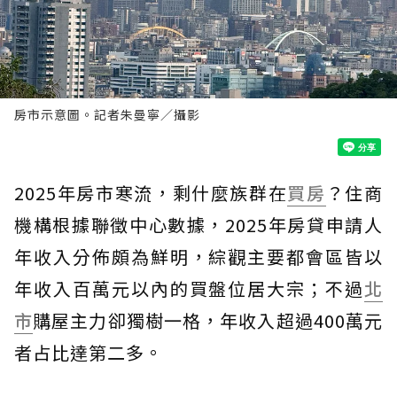
房市示意圖。記者朱曼寧／攝影
2025年房市寒流，剩什麼族群在
買房
？住商
機構根據聯徵中心數據，2025年房貸申請人
年收入分佈頗為鮮明，綜觀主要都會區皆以
年收入百萬元以內的買盤位居大宗；不過
北
市
購屋主力卻獨樹一格，年收入超過400萬元
者占比達第二多。