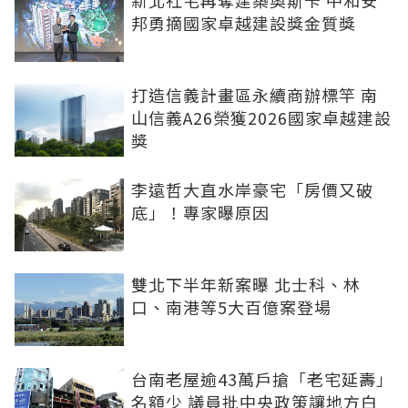
新北社宅再奪建築奧斯卡 中和安
邦勇摘國家卓越建設獎金質獎
打造信義計畫區永續商辦標竿 南
山信義A26榮獲2026國家卓越建設
獎
李遠哲大直水岸豪宅「房價又破
底」！專家曝原因
雙北下半年新案曝 北士科、林
口、南港等5大百億案登場
台南老屋逾43萬戶搶「老宅延壽」
名額少 議員批中央政策讓地方白