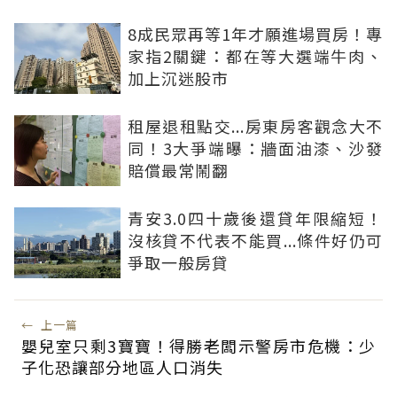
8成民眾再等1年才願進場買房！專
家指2關鍵：都在等大選端牛肉、
加上沉迷股市
租屋退租點交...房東房客觀念大不
同！3大爭端曝：牆面油漆、沙發
賠償最常鬧翻
青安3.0四十歲後還貸年限縮短！
沒核貸不代表不能買...條件好仍可
爭取一般房貸
←
上一篇
嬰兒室只剩3寶寶！得勝老闆示警房市危機：少
子化恐讓部分地區人口消失