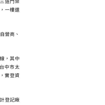
三道門禁
，一樓還
地自營商、
線，其中
與台中市太
客，實登資
計登記廠