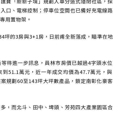
，匯寶「新新子境」規劃人車分道式隱閉社區，採
廳入口、電梯控制；停車位空間也已備好充電線路
專用置物架。
34坪的3房與3+1房，日前甫全新落成，瞄準在
尚等待進一步訊息，員林市房價已越過4字頭水位
到51.1萬元，近一年成交均價為47.7萬元，
案規劃60至143坪大坪數產品，鎖定南彰化豪
眾多，而北斗、田中、埤頭、芳苑四大產業園區合