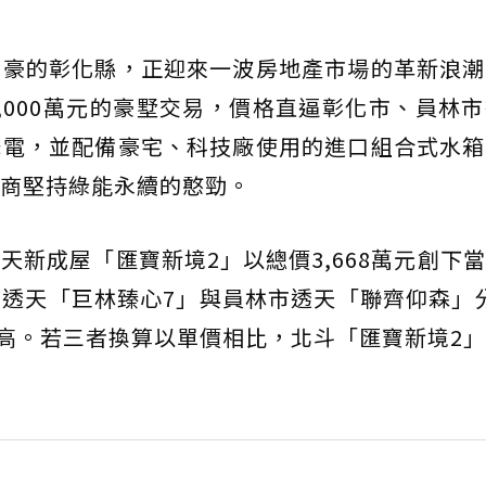
富豪的彰化縣，正迎來一波房地產市場的革新浪潮
,000萬元的豪墅交易，價格直逼彰化市、員林
光電，並配備豪宅、科技廠使用的進口組合式水箱
商堅持綠能永續的憨勁。
天新成屋「匯寶新境2」以總價3,668萬元創下
透天「巨林臻心7」與員林市透天「聯齊仰森」分
域最高。若三者換算以單價相比，北斗「匯寶新境2