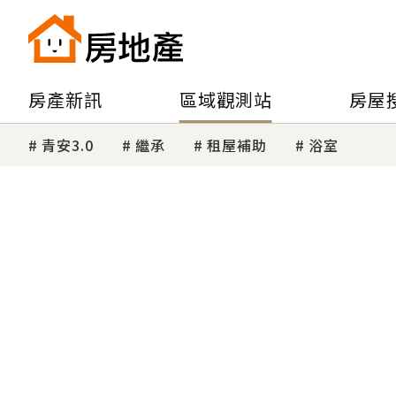
房產新訊
區域觀測站
房屋
青安3.0
繼承
租屋補助
浴室