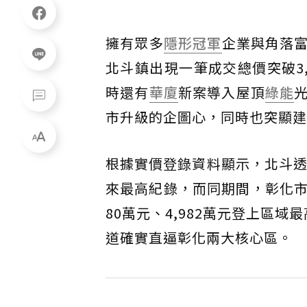
擁有眾多
隱形冠軍
企業與角落
北斗鎮出現一筆成交總價突破3
時還有
華廈
新案導入屋頂
綠能
市升級的企圖心，同時也突顯建
根據實價登錄資料顯示，北斗透
來最高紀錄，而同期間，彰化市
80萬元、4,982萬元登上區
道確實直逼彰化兩大核心區。