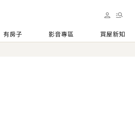
有房子
影音專區
買屋新知