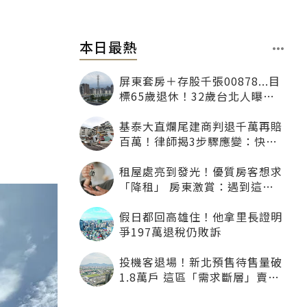
本日最熱
屏東套房＋存股千張00878...目
標65歲退休！32歲台北人曝：
現在已有243張
基泰大直爛尾建商判退千萬再賠
百萬！律師揭3步驟應變：快通
知銀行止付搶救自備款
租屋處亮到發光！優質房客想求
「降租」 房東激賞：遇到這種
一定降
假日都回高雄住！他拿里長證明
爭197萬退稅仍敗訴
投機客退場！新北預售待售量破
1.8萬戶 這區「需求斷層」賣壓
最大