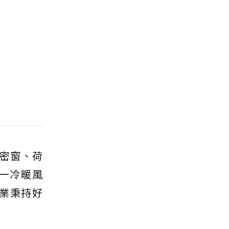
氣密窗、荷
合一冷暖風
企業秉持好