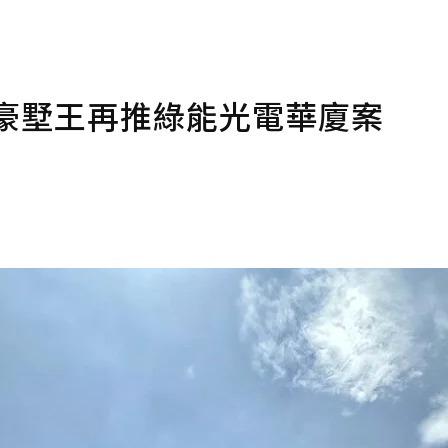
豪墅王再推綠能光電華廈案