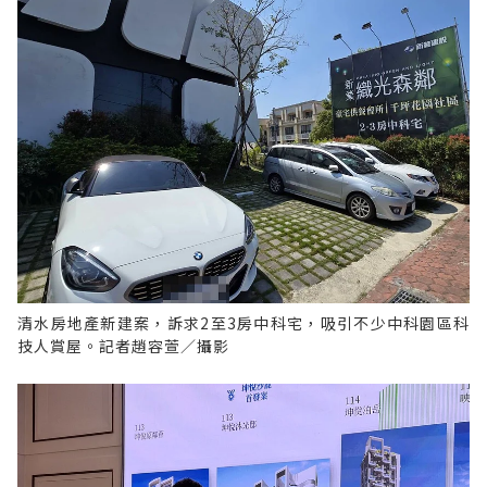
清水房地產新建案，訴求2至3房中科宅，吸引不少中科園區科
技人賞屋。記者趙容萱／攝影