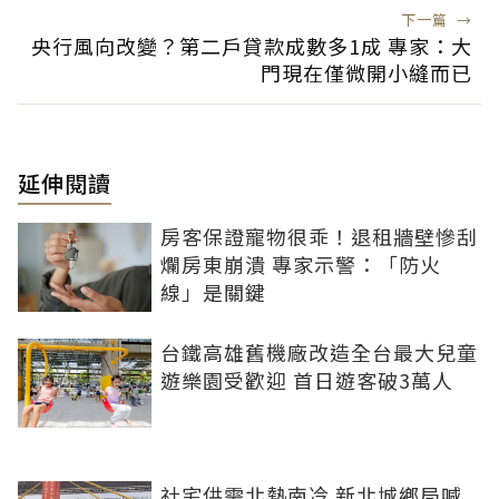
下一篇
→
央行風向改變？第二戶貸款成數多1成 專家：大
門現在僅微開小縫而已
延伸閱讀
房客保證寵物很乖！退租牆壁慘刮
爛房東崩潰 專家示警：「防火
線」是關鍵
台鐵高雄舊機廠改造全台最大兒童
遊樂園受歡迎 首日遊客破3萬人
社宅供需北熱南冷 新北城鄉局喊