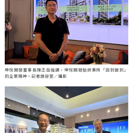
坤悅開發董事長陳丕岳強調，坤悅開發始終秉持「說到做到」
的企業精神。記者趙容萱／攝影