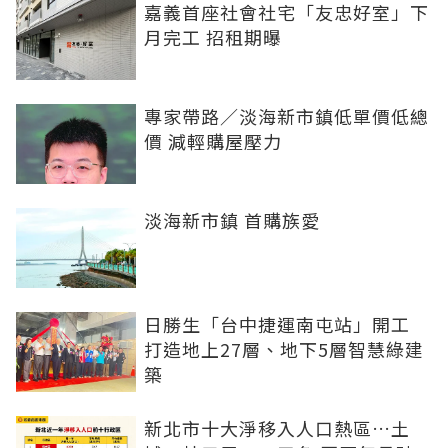
嘉義首座社會社宅「友忠好室」下
月完工 招租期曝
專家帶路／淡海新市鎮低單價低總
價 減輕購屋壓力
淡海新市鎮 首購族愛
日勝生「台中捷運南屯站」開工
打造地上27層、地下5層智慧綠建
築
新北市十大淨移入人口熱區…土