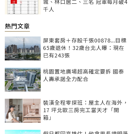
城、林口居二、三名 冠軍每月破4
千人
熱門文章
屏東套房＋存股千張00878...目標
65歲退休！32歲台北人曝：現在
已有243張
桃園置地廣場超高確定要拆 國泰
人壽承諾全力配合
裝潢全程零探班：屋主人在海外，
17 坪北歐三房完工當天才「開
箱」
假日都回高雄住！他拿里長證明爭