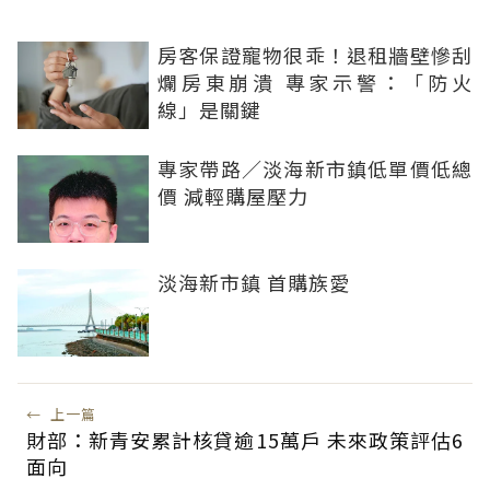
房客保證寵物很乖！退租牆壁慘刮
爛房東崩潰 專家示警：「防火
線」是關鍵
專家帶路／淡海新市鎮低單價低總
價 減輕購屋壓力
淡海新市鎮 首購族愛
←
上一篇
財部：新青安累計核貸逾15萬戶 未來政策評估6
面向