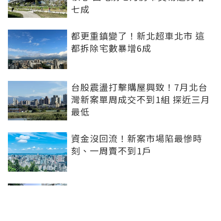
七成
都更重鎮變了！新北超車北市 這
都拆除宅數暴增6成
台股震盪打擊購屋興致！7月北台
灣新案單周成交不到1組 探近三月
最低
資金沒回流！新案市場陷最慘時
刻、一周賣不到1戶
坤悅開發再砸10億元整併台中七期
惠民段76地號土地 每坪單價達302
萬元