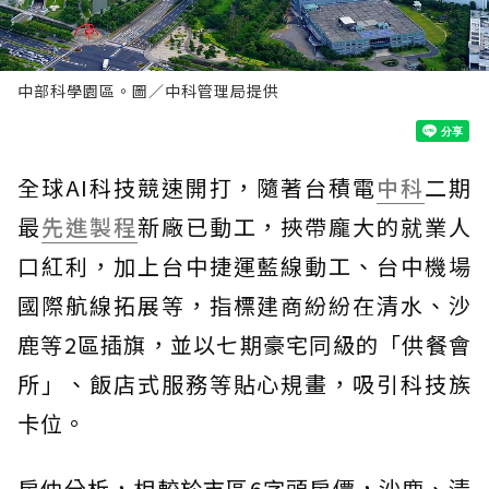
中部科學園區。圖／中科管理局提供
全球AI科技競速開打，隨著台積電
中科
二期
最
先進製程
新廠已動工，挾帶龐大的就業人
口紅利，加上台中捷運藍線動工、台中機場
國際航線拓展等，指標建商紛紛在清水、沙
鹿等2區插旗，並以七期豪宅同級的「供餐會
所」、飯店式服務等貼心規畫，吸引科技族
卡位。
房仲分析，相較於市區6字頭房價，沙鹿、清