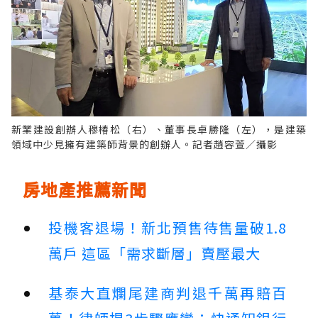
新業建設創辦人穆椿松（右）、董事長卓勝隆（左），是建築
領域中少見擁有建築師背景的創辦人。記者趙容萱／攝影
房地產推薦新聞
投機客退場！新北預售待售量破1.8
萬戶 這區「需求斷層」賣壓最大
基泰大直爛尾建商判退千萬再賠百