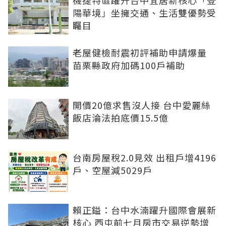
陽華境」坐擁交通、生活雙優勢受
矚目
老屋健檢耐震初評補助申請爆量
苗栗縣政府加碼100戶補助
開價20億求售沒人接 台中愛麗絲
飯店淪法拍底價15.5億
台南房屋稅2.0見效 出租戶增4196
戶、空屋減5029戶
賴正鎰：台中水湳躍升國際會展新
核心 西屯前七月房市交易逆勢增