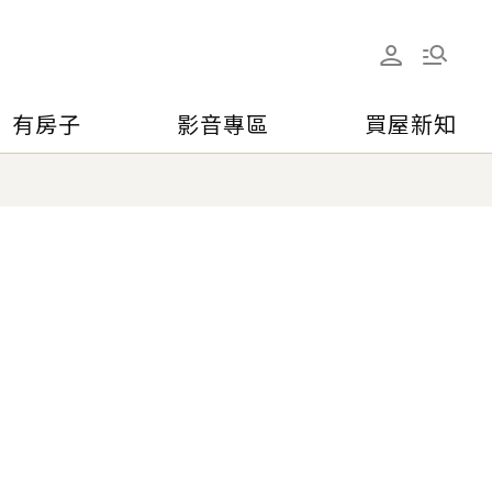
有房子
影音專區
買屋新知