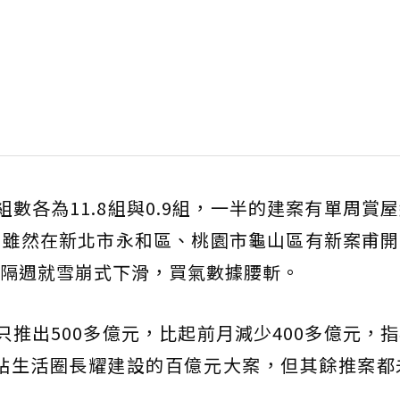
數各為11.8組與0.9組，一半的建案有單周賞
，雖然在新北市永和區、桃園市龜山區有新案甫開
隔週就雪崩式下滑，買氣數據腰斬。
只推出500多億元，比起前月減少400多億元，
站生活圈長耀建設的百億元大案，但其餘推案都