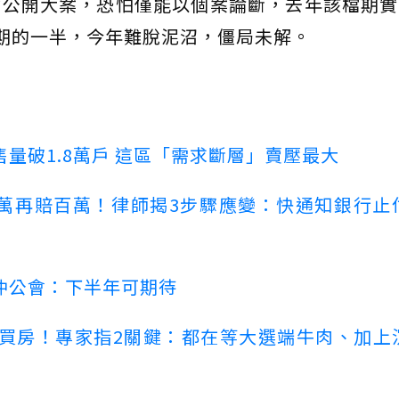
會公開大案，恐怕僅能以個案論斷，去年該檔期實
，為預期的一半，今年難脫泥沼，僵局未解。
量破1.8萬戶 這區「需求斷層」賣壓最大
萬再賠百萬！律師揭3步驟應變：快通知銀行止
仲公會：下半年可期待
場買房！專家指2關鍵：都在等大選端牛肉、加上