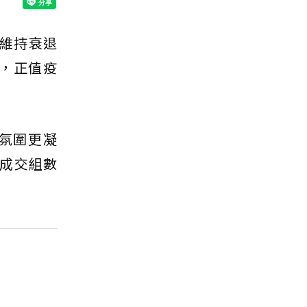
維持衰退
中，正值疫
氛圍更凝
成交組數