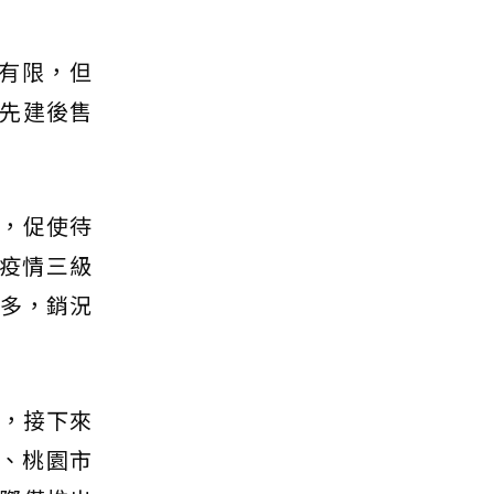
舊有限，但
先建後售
，促使待
前疫情三級
尤多，銷況
多，接下來
區、桃園市