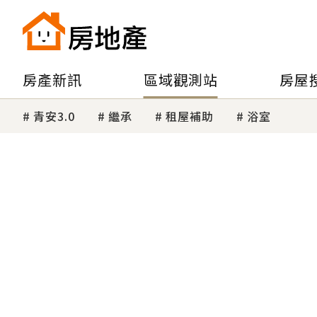
房產新訊
區域觀測站
房屋
青安3.0
繼承
租屋補助
浴室