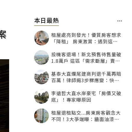
本日最熱
案
租屋處亮到發光！優質房客想求
「降租」 房東激賞：遇到這種
一定降
投機客退場！新北預售待售量破
1.8萬戶 這區「需求斷層」賣壓
最大
基泰大直爛尾建商判退千萬再賠
百萬！律師揭3步驟應變：快通
知銀行止付搶救自備款
李遠哲大直水岸豪宅「房價又破
底」！專家曝原因
租屋退租點交...房東房客觀念大
不同！3大爭端曝：牆面油漆、
沙發賠償最常鬧翻