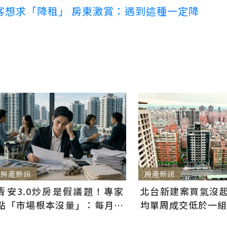
客想求「降租」 房東激賞：遇到這種一定降
房產新訊
房產新訊
青安3.0炒房是假議題！專家
北台新建案買氣沒起
點「市場根本沒量」：每月多
均單周成交低於一組
3千利息不會影響買房意願