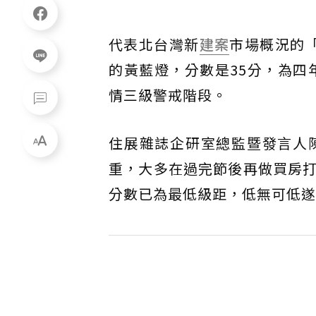
代表北台灣新
建案
市場概況的
的黃藍燈，分數是35分，為四
情三級警戒階段。
住展雜誌企研室總監暨發言人
重，大多在過完節後再做買房
分數已為最低級距，低無可低遂