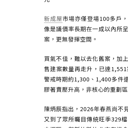
新成屋
市場亦僅登場100多戶
像是議價率長期在一成以內所
案，更無發揮空間。
買氣不佳，難以去化舊案，加
售建案數量再走升，已達1,5
警戒時期約1,300、1,40
膠著賣壓升高，非核心的重劃區
陳炳辰指出，2026年春燕尚
又到了眾所矚目傳統旺季329