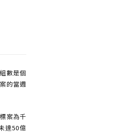
屋組數是個
案的當週
指標案為千
未達50億