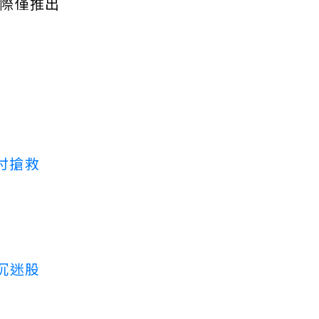
際僅推出
付搶救
沉迷股