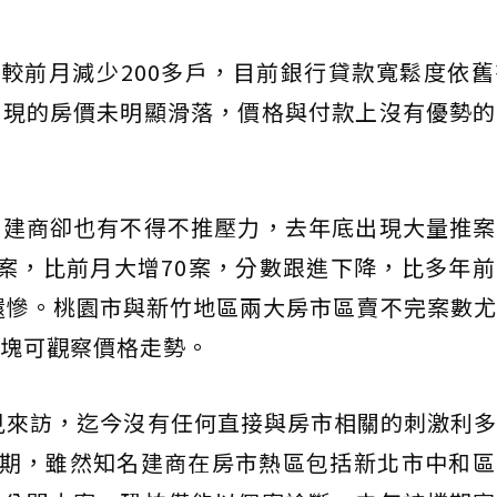
，較前月減少200多戶，目前銀行貸款寬鬆度依
呈現的房價未明顯滑落，價格與付款上沒有優勢的
上建商卻也有不得不推壓力，去年底出現大量推案
51案，比前月大增70案，分數跟進下降，比多年
0多件還慘。桃園市與新竹地區兩大房市區賣不完案數
塊可觀察價格走勢。
不見來訪，迄今沒有任何直接與房市相關的刺激利
檔期，雖然知名建商在房市熱區包括新北市中和