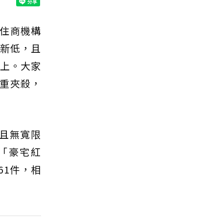
住商機構
來新低，且
上。大家
重夾殺，
，且無寬限
「豪宅紅
61件，相