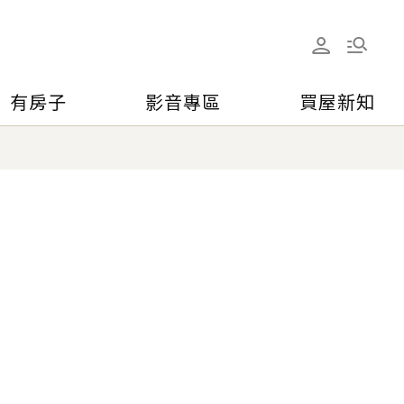
有房子
影音專區
買屋新知