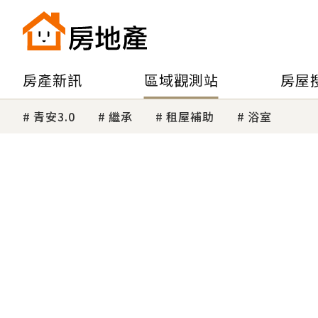
房產新訊
區域觀測站
房屋
青安3.0
繼承
租屋補助
浴室