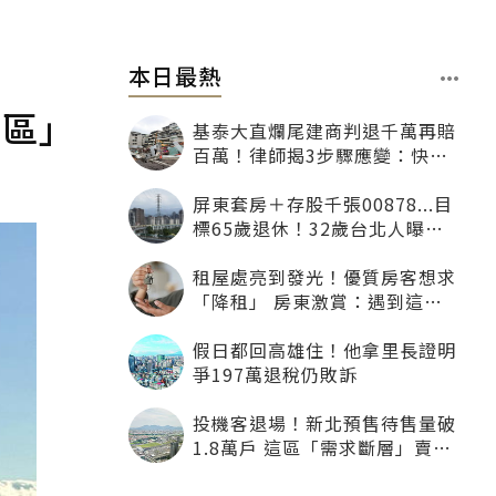
本日最熱
兩區」
基泰大直爛尾建商判退千萬再賠
百萬！律師揭3步驟應變：快通
知銀行止付搶救自備款
屏東套房＋存股千張00878...目
標65歲退休！32歲台北人曝：
現在已有243張
租屋處亮到發光！優質房客想求
「降租」 房東激賞：遇到這種
一定降
假日都回高雄住！他拿里長證明
爭197萬退稅仍敗訴
投機客退場！新北預售待售量破
1.8萬戶 這區「需求斷層」賣壓
最大