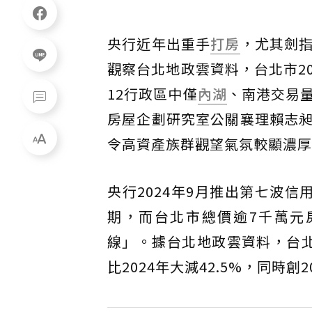
央行近年出重手
打房
，尤其劍
觀察台北地政雲資料，台北市20
12行政區中僅
內湖
、南港交易
房屋企劃研究室公關襄理賴志
令高資產族群觀望氣氛較顯濃厚
央行2024年9月推出第七波
期，而台北市總價逾7千萬元
線」。據台北地政雲資料，台北
比2024年大減42.5%，同時