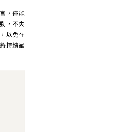
言，僅能
動，不失
，以免在
品將持續呈