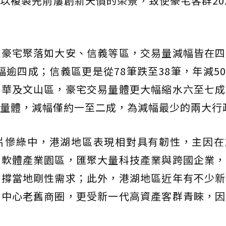
以複製先前屢創新天價的榮景，致使豪宅客群20
統豪宅聚落如大安、信義等區，交易量減幅皆在四
減幅逾四成；信義區更是從78筆跌至38筆，年減5
萬華及文山區，豪宅交易量體更大幅縮水六至七成
量體，減幅僅約一至二成，為減幅最少的兩大行
片慘綠中，港湖地區表現相對具有韌性，主因在
港軟體產業園區，匯聚大量科技產業與跨國企業，
支撐當地剛性需求；此外，港湖地區近年有不少新
市中心老舊商圈，更受新一代高資產客群青睞，因