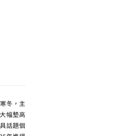
的寒冬，主
大幅墊高
具話題個