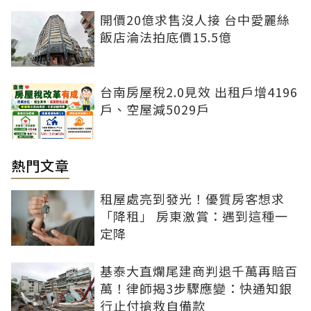
開價20億求售沒人接 台中愛麗絲
飯店淪法拍底價15.5億
台南房屋稅2.0見效 出租戶增4196
戶、空屋減5029戶
熱門文章
租屋處亮到發光！優質房客想求
「降租」 房東激賞：遇到這種一
定降
基泰大直爛尾建商判退千萬再賠百
萬！律師揭3步驟應變：快通知銀
行止付搶救自備款