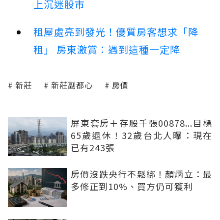
上沉迷股市
租屋處亮到發光！優質房客想求「降
租」 房東激賞：遇到這種一定降
新莊
新莊副都心
房價
屏東套房＋存股千張00878...目標
65歲退休！32歲台北人曝：現在
已有243張
房價沒跌央行不鬆綁！顏炳立：最
多修正到10%、買方仍可獲利