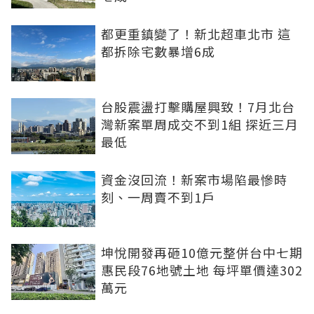
都更重鎮變了！新北超車北市 這
都拆除宅數暴增6成
台股震盪打擊購屋興致！7月北台
灣新案單周成交不到1組 探近三月
最低
資金沒回流！新案市場陷最慘時
刻、一周賣不到1戶
坤悅開發再砸10億元整併台中七期
惠民段76地號土地 每坪單價達302
萬元