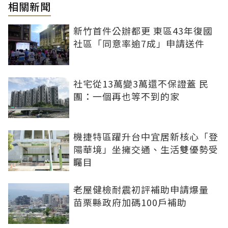
相關新聞
新竹首件公辦都更 東區43年復國
社區「同意率逾7成」申請送件
社宅從13萬變3萬還不保證蓋 民
團：一個再也等不到的家
機捷特區躍升台中宜居新核心「登
陽華境」坐擁交通、生活雙優勢受
矚目
老屋健檢耐震初評補助申請爆量
苗栗縣政府加碼100戶補助