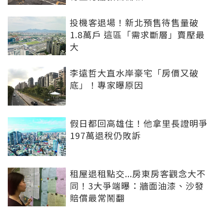
投機客退場！新北預售待售量破
1.8萬戶 這區「需求斷層」賣壓最
大
李遠哲大直水岸豪宅「房價又破
底」！專家曝原因
假日都回高雄住！他拿里長證明爭
197萬退稅仍敗訴
租屋退租點交...房東房客觀念大不
同！3大爭端曝：牆面油漆、沙發
賠償最常鬧翻