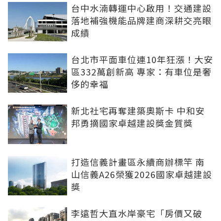
台中水湳轉運中心啟用！交通建設
落地補強機能品牌建商深耕交亮眼
成績
台北市平面車位連10年狂漲！大安
區332萬創新高 專家：有車位是奢
侈的幸福
新北社宅再奪建築奧斯卡 中和安
邦勇摘國家卓越建設獎金質獎
打造信義計畫區永續商辦標竿 南
山信義A26榮獲2026國家卓越建設
獎
李遠哲大直水岸豪宅「房價又破